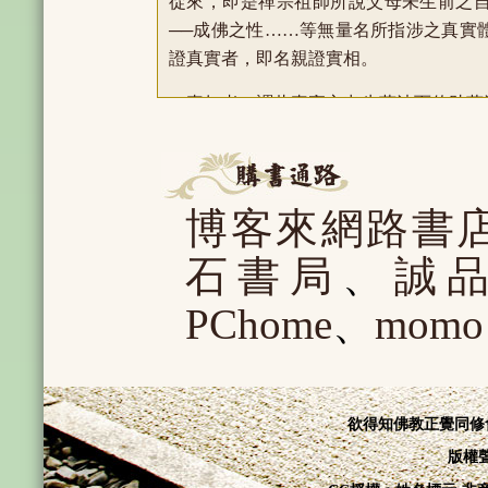
從來，即是禪宗祖師所說父母未生前之
──成佛之性……等無量名所指涉之真實
證真實者，即名親證實相。
真如者，謂此真實心出生萬法而佐助萬
宙星辰等外法運為不絕，永無止盡，如是
壞，合此二者故名為真；此真實心於無始
法起念而生厭惡或貪愛，乃至於未來無盡
博客來網路書
名為如。合此真與如等二法，故名真如。
中道者，謂此實相心如來藏恆處中道，
石書局
、
誠
知前世覺知心是生滅法，唯能一世而住，
PChome
、
momo
則是依此世五色根為緣而生，非從前世往
知心並非常住不變之本來面目，不論有念
覺知心生滅有為無常無我；而世間人不知
邊。有一分外道經由觀行發現覺知心自己
欲得知佛教正覺同修
有情死後斷滅之邪見，因此撥無因果，成
版權
來藏者，現見一切有情之實際理地本是此
此心而知五陰永滅之後並非斷滅空故離斷