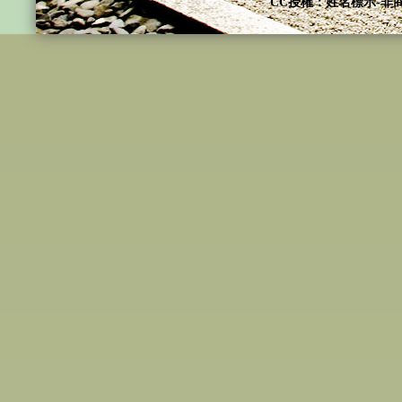
CC授權：姓名標示-非商
不墮常斷二邊，亦復永遠不墮善惡、美醜
切賢聖如是親證之後，轉依於如是實相法
中自度度他，是名親證中道之賢聖。
涅槃者，無生無死、不生不滅之謂。阿
不受後有，永無後世五陰故不再流轉於三
菩薩，親見阿羅漢捨壽後不再受生，滅盡
識如來藏獨存之境界。於其第八識獨存之
亦絕對無我，故名無我，亦名涅槃寂靜，
存之境界，外於第八識如來藏即無涅槃之
世世陪同有緣眾生流轉生死之中，親見阿
即已存在，親見其捨壽後第八識獨存之無
蘊處界之後方見，故名實證無餘涅槃本際
背後之實相境界，方名親證實相之賢聖，
而此真如心、涅槃心、中道心、金剛心
相心。此實相心於因地名為阿賴耶識，通
慧之佛弟子所應殷勤求證者。凡證此心而