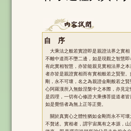
自 序
大乘法之般若實證即是親證法界之實相
不離中道而不墮二邊，如是現觀之智慧即
有此實相智慧，亦皆能親見實相法界之本
者亦皆是親證實相而有實相般若之賢聖。
剛，永不可壞，名之為親證金剛般若之賢
心阿羅漢所入無餘涅槃中之本際，亦見定
是四理，一切有心修證大乘佛菩提道者皆
如是覺悟者為無上正等正覺。
關於真實心之體性猶如金剛而永不可壞
不贅述。實相者，謂宇宙萬有之本源，山