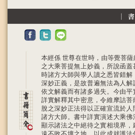
本經係 世尊在世時，由等覺菩
之大乘菩提無上妙義，所說函蓋
時諸方大師與學人讀之悉皆錯解
深妙正義，是故普遍無法為人解
依文解義而有諸多過失。今由平
詳實解釋其中密意，令維摩詰菩
脫之深妙正法得以正確宣流於人
諸方大師。書中詳實演述大乘佛
顯示諸法之中絕待之實相境界，
遠不敗不壞之地，以此成就護法