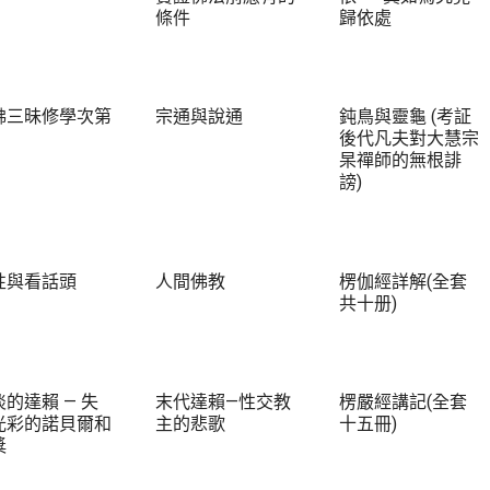
條件
歸依處
佛三昧修學次第
宗通與說通
鈍鳥與靈龜 (考証
後代凡夫對大慧宗
杲禪師的無根誹
謗)
性與看話頭
人間佛教
楞伽經詳解(全套
共十册)
的達賴 — 失
末代達賴—性交教
楞嚴經講記(全套
光彩的諾貝爾和
主的悲歌
十五冊)
獎