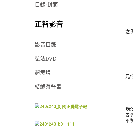
目錄-封面
正智影音
念
影音目錄
弘法DVD
超意境
見
結緣有聲書
黯淡
去
平