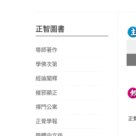
正智圖書
導師著作
學佛次第
經論闡釋
摧邪顯正
禪門公案
正覺
正覺學報
簡體中文版