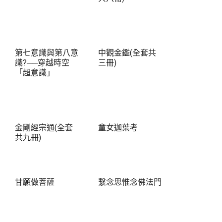
第七意識與第八意
中觀金鑑(全套共
識?──穿越時空
三冊)
「超意識」
金剛經宗通(全套
童女迦葉考
共九冊)
甘願做菩薩
繫念思惟念佛法門