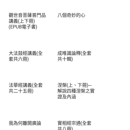
觀世音菩薩普門品
八個奇妙的心
講義(上下冊)
(EPUB電子書)
大法鼓經講義(全
成唯識論釋(全套
套共六冊)
共十輯)
法華經講義(全套
涅槃(上、下冊)─
共二十五冊)
解說四種涅槃之實
證及內涵
我為何離開廣論
實相經宗通(全套
共八冊)