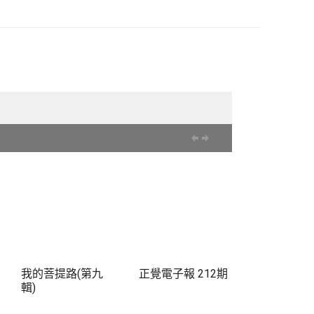
我的菩提路(第九
正覺電子報 212期
輯)