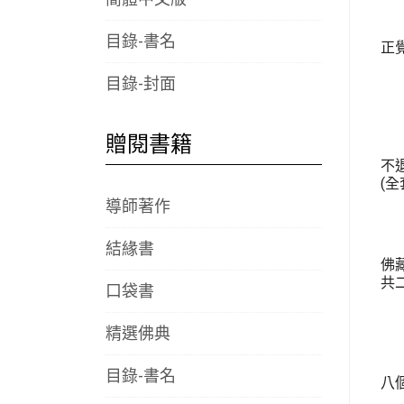
目錄-書名
正覺
目錄-封面
贈閱書籍
不
(全
導師著作
結緣書
佛
共
口袋書
精選佛典
目錄-書名
八