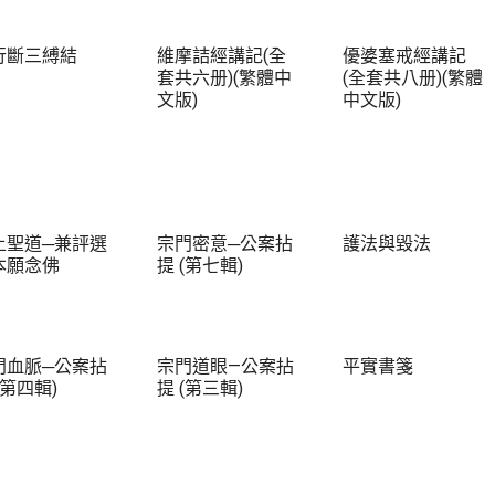
行斷三縛結
維摩詰經講記(全
優婆塞戒經講記
套共六册)(繁體中
(全套共八册)(繁體
文版)
中文版)
土聖道─兼評選
宗門密意─公案拈
護法與毀法
本願念佛
提 (第七輯)
門血脈─公案拈
宗門道眼—公案拈
平實書箋
(第四輯)
提 (第三輯)