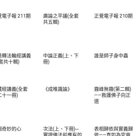
電子報 211期
廣論之平議(全套
正覺電子報 210期
共五輯)
退轉法輪經講義
中論正義(上、下
誰是師子身中蟲
套共十輯)
冊)
藏經講義(全套
《成唯識論》
霧峰無霧(第二輯)
二十一冊)
——救護佛子向正
道
個奇妙的心
次法(上、下冊)─
表相歸依與實義歸
實證佛法前應有的
依——真如為究竟