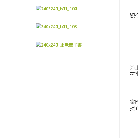
觀
淨
擇
宗
提 