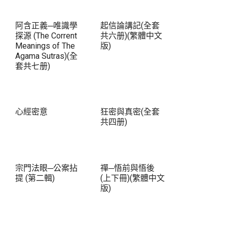
阿含正義─唯識學
起信論講記(全套
探源 (The Corrent
共六册)(繁體中文
Meanings of The
版)
Agama Sutras)(全
套共七册)
心經密意
狂密與真密(全套
共四册)
宗門法眼─公案拈
禪─悟前與悟後
提 (第二輯)
(上下冊)(繁體中文
版)