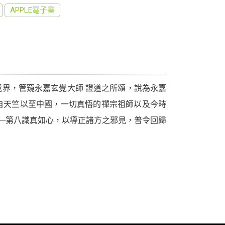
APPLE電子書
界，管窺永嘉玄覺大師 證道之所頌，說為永嘉
自天竺以至中國，一切真悟的禪宗祖師以及今時
藏─第八識真如心，以導正諸方之邪見，普令回歸