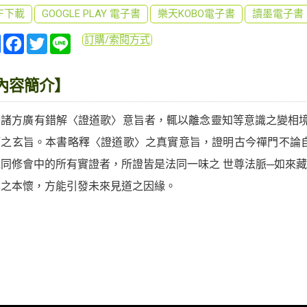
DF下載
GOOGLE PLAY 電子書
樂天KOBO電子書
讀墨電子書
分
Facebook
Twitter
Line
訂購/索閱方式
享
內容簡介】
今諸方廣有錯解〈證道歌〉意旨者，輒以離念靈知等意識之變相境
師之玄旨。本書略釋〈證道歌〉之真實意旨，證明古今禪門不論
覺同修會中的所有實證者，所證皆是法同一味之 世尊法脈─如來
尊之本懷，方能引發未來見道之因緣。