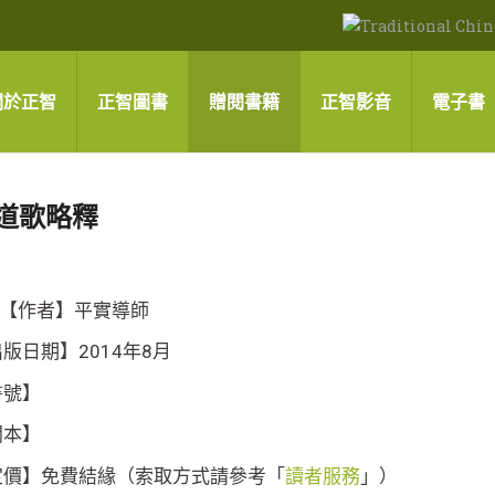
關於正智
正智圖書
贈閱書籍
正智影音
電子書
道歌略釋
【作者】平實導師
版日期】2014年8月
書號】
開本】
定價】免費結緣（索取方式請參考「
讀者服務
」）