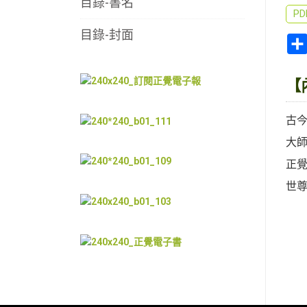
目錄-書名
P
目錄-封面
【
古
大
正
世