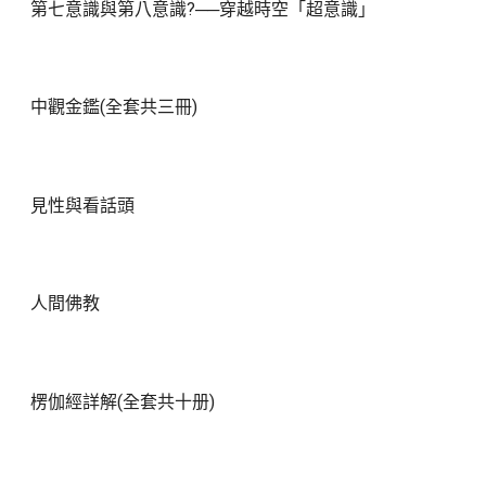
第七意識與第八意識?──穿越時空「超意識」
中觀金鑑(全套共三冊)
見性與看話頭
人間佛教
楞伽經詳解(全套共十册)