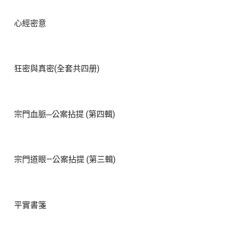
心經密意
狂密與真密(全套共四册)
宗門血脈─公案拈提 (第四輯)
宗門道眼—公案拈提 (第三輯)
平實書箋