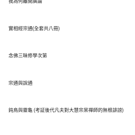
我為何離開廣論
實相經宗通(全套共八冊)
念佛三昧修學次第
宗通與說通
鈍鳥與靈龜 (考証後代凡夫對大慧宗杲禪師的無根誹謗)