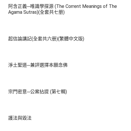
阿含正義─唯識學探源 (The Corrent Meanings of The
Agama Sutras)(全套共七册)
起信論講記(全套共六册)(繁體中文版)
淨土聖道─兼評選擇本願念佛
宗門密意─公案拈提 (第七輯)
護法與毀法