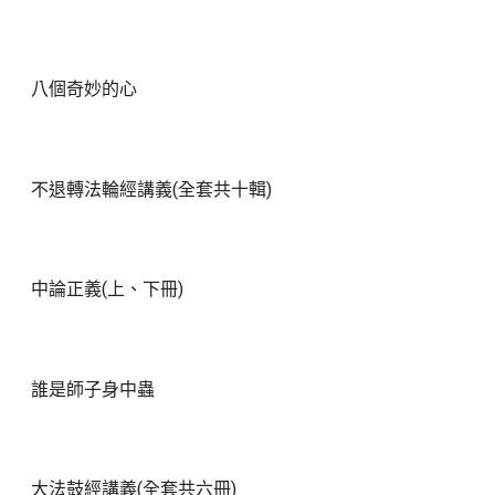
八個奇妙的心
不退轉法輪經講義(全套共十輯)
中論正義(上、下冊)
誰是師子身中蟲
大法鼓經講義(全套共六冊)