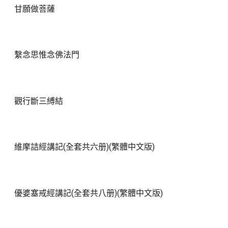
甘願做菩薩
繫念思惟念佛法門
觀行斷三縛結
維摩詰經講記(全套共六册)(繁體中文版)
優婆塞戒經講記(全套共八册)(繁體中文版)