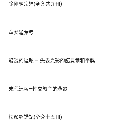
金剛經宗通(全套共九冊)
童女迦葉考
黯淡的達賴 — 失去光彩的諾貝爾和平獎
末代達賴—性交教主的悲歌
楞嚴經講記(全套十五冊)