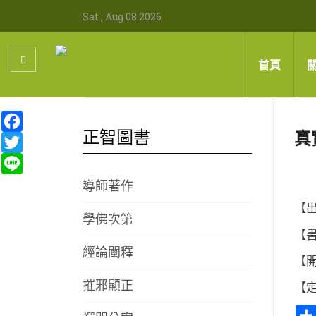
Sat , Aug 08 2026
首頁
Facebook
正智圖書
真
Twitter
Line
導師著作
【出
學佛次第
【書
經論闡釋
【開
摧邪顯正
【定