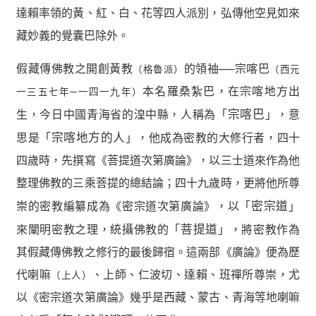
達賴率領的黃、紅、白、花等四人派別，弘傳他空見如來
藏妙義的覺囊巴除外。
假藏傳佛教之開創黃教
的領袖──宗喀巴
（格魯派）
（西元
本名羅桑紮巴，在宗喀地方出
一三五七年─一四一九年）
生，今日中國青海省的湟中縣，人稱為「
宗喀巴
」，意
思是「
宗喀地方的人
」，他成為密教的大修行者，四十
四歲時，先撰寫《菩提道次第廣論》，以三士道來作為他
整理佛教的三乘菩提的總結論；四十九歲時，更將他所尊
崇的密教編纂成為《密宗道次第廣論》，以「
密宗道
」
來闡明密教之理，統攝佛教的「
菩提道
」，將密教作為
其假藏傳佛教之修行的最後歸宿。這兩部《廣論》便為歷
代喇嘛
、上師、仁波切、達賴、班禪所尊崇，尤
（上人）
以《密宗道次第廣論》幾乎是西藏、蒙古、青海等地喇嘛