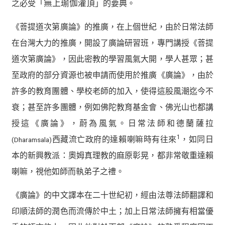
之必受「
無上瑜伽灌頂
」的要典。
《菩提道次第廣論》的推廣，在上個世紀，由於日常法師
在台灣大力的推廣，開設了廣論研習班，專門講授《菩提
道次第廣論》，因此密教的學習風氣大開，學人甚眾；甚
至政府的部分資源也被申請而使用於推廣《廣論》，由於
許多的教育團體、學校老師的加入，使得這股風潮迄今不
衰；甚至許多團體，例如佛陀教育基金會、佛光山也都講
授這《廣論》，蔚為風氣。日常法師和德蘭薩拉
1
西藏流亡政府的達賴喇嘛時有往來
，如同日
(Dharamsala)
本的新興教派：奧姆真理教的麻原彰晃，都非常敬重達賴
喇嘛，視他如師而執弟子之禮。
《廣論》的中文譯本在二十世紀初，經由法尊法師翻譯和
印順法師的潤色而流傳於中土；加上日常法師擁有相當優