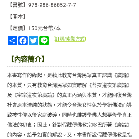
【書號】978-986-86852-7-7
【開本】
【定價】150元台幣/本
分
Facebook
Twitter
Line
訂購/索閱方式
享
【內容簡介】
本書寫作的緣起，是藉此教育台灣民眾真正認識《廣論》
的本質，只有教育台灣民眾如實瞭解《菩提道次第廣論》
及《密宗道次第廣論》的真正內涵與本質，才能回復台灣
社會原本清純的狀態，才能令台灣女性免於學錯佛法而導
致被性侵以後家庭破碎，同時也維護學佛人想要修學真正
佛法的初衷；因此，針對假藏傳佛教宗喀巴所著《廣論》
的內容，給予如實的解說。又，本書所說假藏傳佛教是指