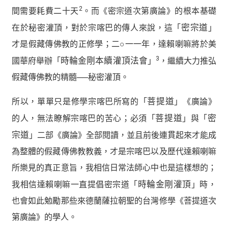
2
間需要耗費二十天
。而《密宗道次第廣論》的根本基礎
在於秘密灌頂，對於宗喀巴的傳人來說，這「
密宗道
」
才是假藏傳佛教的正修學；二○一一年，達賴喇嘛將於美
3
國華府舉辦「
時輪金剛本續灌頂法會
」
，繼續大力推弘
假藏傳佛教的精髓──秘密灌頂。
所以，單單只是修學宗喀巴所寫的「
菩提道
」《廣論》
的人，無法瞭解宗喀巴的苦心；必須「
菩提道
」與「
密
宗道
」二部《廣論》全部閱讀，並且前後連貫起來才能成
為整體的假藏傳佛教教義，才是宗喀巴以及歷代達賴喇嘛
所樂見的真正意旨，我相信日常法師心中也是這樣想的；
我相信達賴喇嘛一直提倡密宗道「
時輪金剛灌頂
」時，
也會如此勉勵那些來德蘭薩拉朝聖的台灣修學《菩提道次
第廣論》的學人。