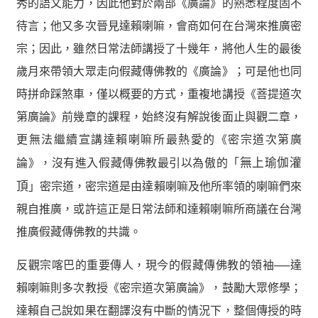
秀的語文能力，因此他對於兩部《廣論》的熟悉程度固不
待言；他又多次晉見達賴喇嘛，會商如何在台灣來推廣密
宗；因此，雖然日常法師講授了十幾年，將他人生的最後
歲月來帶領大眾走向假藏傳佛教的《廣論》；可是他也同
時拼命踩煞車，僅以概要的方式，重複地講授《菩提道次
第廣論》前幾章的課程，始終沒有解說後面止與觀二章，
更無法繼續宣講達賴喇嘛所最熱愛的《密宗道次第廣
論》，沒有進入假藏傳佛教最引以為傲的「
無上瑜伽灌
頂
」密宗道，密宗道是由達賴喇嘛及他所率領的喇嘛們來
親自推廣，或許這正是日常法師和達賴喇嘛所商議在台灣
推廣假藏傳佛教的共識。
反觀宗喀巴的重要傳人，現今的假藏傳佛教的領袖──達
賴喇嘛則多次教授《密宗道次第廣論》，鼓勵大眾修學；
達賴自己說如果在翻譯沒有中斷的情況下，整個傳授的時