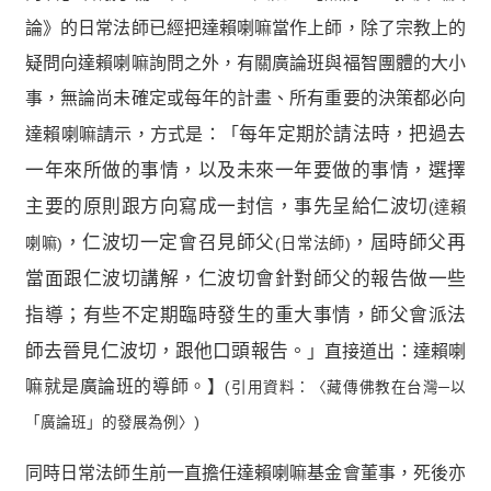
論》的日常法師已經把達賴喇嘛當作上師，除了宗教上的
疑問向達賴喇嘛詢問之外，有關廣論班與福智團體的大小
事，無論尚未確定或每年的計畫、所有重要的決策都必向
達賴喇嘛請示，方式是：「
每年定期於請法時，把過去
一年來所做的事情，以及未來一年要做的事情，選擇
主要的原則跟方向寫成一封信，事先呈給仁波切
(達賴
，仁波切一定會召見師父
，屆時師父再
喇嘛)
(日常法師)
當面跟仁波切講解，仁波切會針對師父的報告做一些
指導；有些不定期臨時發生的重大事情，師父會派法
師去晉見仁波切，跟他口頭報告。
」直接道出：達賴喇
嘛就是廣論班的導師。】
(引用資料：〈藏傳佛教在台灣─以
「廣論班」的發展為例〉)
同時日常法師生前一直擔任達賴喇嘛基金會董事，死後亦