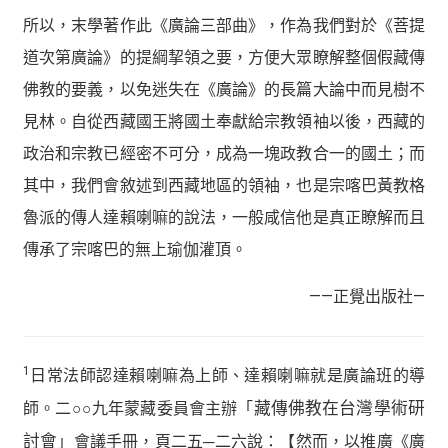
所以，末學著作此《廣論三部曲》，作為我們對於《菩提
道次第廣論》的提綱挈領之要，方便大眾瞭解整個假藏傳
佛教的要義，以免迷失在《廣論》的長篇大論中而見樹不
見林。自從西藏國王將國土奉獻給宗教領袖以後，西藏的
政治和宗教已經密不可分，成為一塊政教合一的國土；而
其中，我們會敘述到西藏地區的領袖，也是宗喀巴黃教格
魯派的傳人達賴喇嘛的說法，一般咸信他是真正瞭解而且
傳承了宗喀巴的無上瑜伽灌頂。
——正覺出版社—
1
日常法師認達賴喇嘛為上師、達賴喇嘛就是廣論班的導
師。二○○九年蒙藏委員會主辦「
藏傳佛教在台灣學術研
討會
」會議手冊，頁二五─二六說：【然而，以推廣《廣