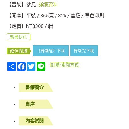
【書號】參見
詳細資料
【開本】平裝 / 365頁 / 32k / 普級 / 單色印刷
【定價】NT$300 / 輯
新書快訊
《楞嚴經》下載
楞嚴咒下載
延伸閱讀
分
Facebook
Twitter
Line
訂購/索閱方式
享
書籍簡介
自序
內容試閱