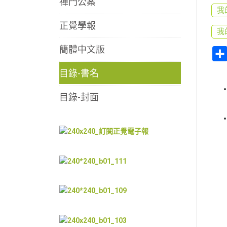
禪門公案
我
正覺學報
我
簡體中文版
目錄-書名
目錄-封面