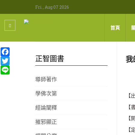
Fri , Aug 07 2026
首頁
Facebook
正智圖書
我
Twitter
Line
導師著作
學佛次第
【出
經論闡釋
【書
【開
摧邪顯正
【定