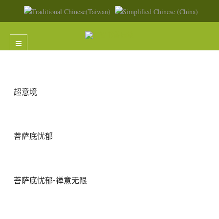
超意境
菩萨底忧郁
菩萨底忧郁-禅意无限