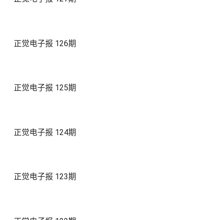
正觉电子报 126期
正觉电子报 125期
正觉电子报 124期
正觉电子报 123期