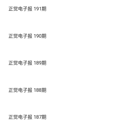
正觉电子报 191期
正觉电子报 190期
正觉电子报 189期
正觉电子报 188期
正觉电子报 187期