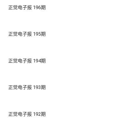
正觉电子报 196期
正觉电子报 195期
正觉电子报 194期
正觉电子报 193期
正觉电子报 192期