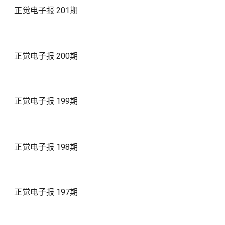
正觉电子报 201期
正觉电子报 200期
正觉电子报 199期
正觉电子报 198期
正觉电子报 197期