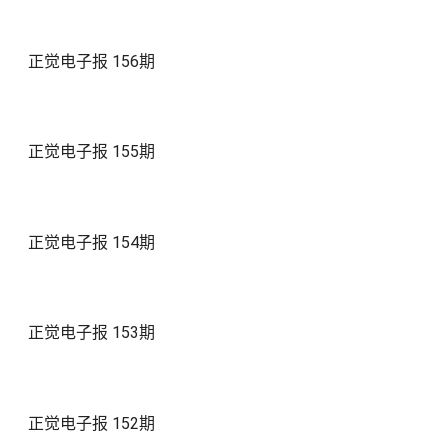
正觉电子报 156期
正觉电子报 155期
正觉电子报 154期
正觉电子报 153期
正觉电子报 152期