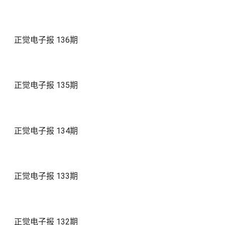
正觉电子报 136期
正觉电子报 135期
正觉电子报 134期
正觉电子报 133期
正觉电子报 132期