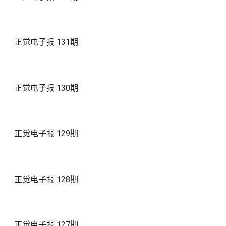
正觉电子报 131期
正觉电子报 130期
正觉电子报 129期
正觉电子报 128期
正觉电子报 127期