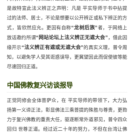
是故特宣此法义辨正之声明：凡是 平实导师于书中拈提
过的法师、居士，不论是想要以公开辨正或私下辨正的方
式，皆欣然应允。更因有自称
“龙树后族”
者，于网络上
放话邀约所谓
“网站论坛上法义辨正无遮大会”
，借此因
缘开示
“法义辨正有遮或无遮大会”
的真实义理，普令周
知，以避免学人受其诳惑误导，更冀望因此而促使彼等能
尽速回归正道。
中国佛教复兴访谈报导
正觉同修会全体菩萨众，在 平实导师的带领下，大力弘
扬第一义谛正法，彰显佛法三乘菩提的殊胜与尊贵，更勠
力于复兴佛教的重责大任，驱逐断常外道邪见，普令四众
回归 世尊正道。经过近二十年的努力，不但在台湾让佛