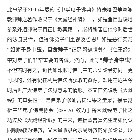
此事缘于2016年版的《中华电子佛典》将宗喀巴等喇嘛
教邪师之著作收录于《大藏经补编》中，如是鱼目混珠地
参杂外道邪说于真正佛教典籍中，必将断害自他今时后世
的法身慧命，值得佛弟子们重视及省思！如是恶行实乃
“如师子身中虫，自食师子”
正是 释迦世尊在《仁王经》
中对弟子们非常重要的告诫。然而，此等
“师子身中虫”
不但古时有之，近代如印顺等佛门中的六识论者亦同！更
可悲的，还有仍在利用佛法所获取的资源，却用在危害今
时后世广大佛弟子法身慧命的情形。本文首先说明《大藏
经》的重要性——是佛弟子修证菩提道果之圭臬；接着剖
析中华电子佛典协会
致力于将大藏经电子化之
（CBETA）
功过及《大藏经补编》的由来，包括蓝吉富先生是如何认
同喇嘛教为佛教，又大量收录密宗喇嘛教的诸多论著，以