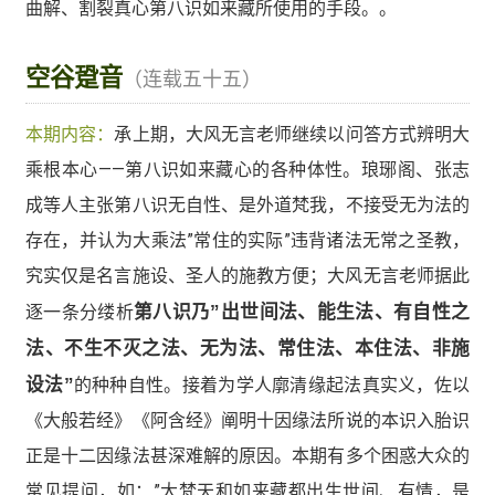
曲解、割裂真心第八识如来藏所使用的手段。。
空谷跫音
（连载五十五）
本期内容：
承上期，大风无言老师继续以问答方式辨明大
乘根本心——第八识如来藏心的各种体性。琅琊阁、张志
成等人主张第八识无自性、是外道梵我，不接受无为法的
存在，并认为大乘法”常住的实际”违背诸法无常之圣教，
究实仅是名言施设、圣人的施教方便；大风无言老师据此
逐一条分缕析
第八识乃”出世间法、能生法、有自性之
法、不生不灭之法、无为法、常住法、本住法、非施
设法”
的种种自性。接着为学人廓清缘起法真实义，佐以
《大般若经》《阿含经》阐明十因缘法所说的本识入胎识
正是十二因缘法甚深难解的原因。本期有多个困惑大众的
常见提问，如：”大梵天和如来藏都出生世间、有情，是