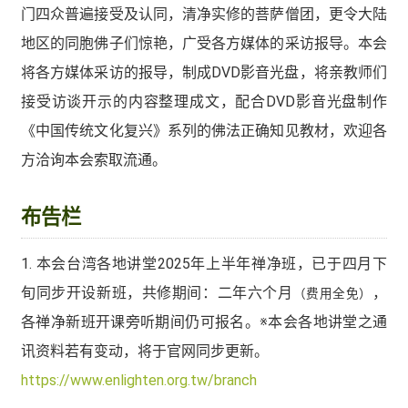
门四众普遍接受及认同，清净实修的菩萨僧团，更令大陆
地区的同胞佛子们惊艳，广受各方媒体的采访报导。本会
将各方媒体采访的报导，制成DVD影音光盘，将亲教师们
接受访谈开示的内容整理成文，配合DVD影音光盘制作
《中国传统文化复兴》系列的佛法正确知见教材，欢迎各
方洽询本会索取流通。
布告栏
1. 本会台湾各地讲堂2025年上半年禅净班，已于四月下
旬同步开设新班，共修期间：二年六个月
，
（费用全免）
各禅净新班开课旁听期间仍可报名。※本会各地讲堂之通
讯资料若有变动，将于官网同步更新。
https://www.enlighten.org.tw/branch