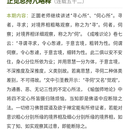
正觉总持咒略释
（连载五十二）
本期内容：
正圜老师继续讲述”寻心所”、”伺心所”。寻
者，寻求；对境界相粗略观察，称之为”寻”。伺者，伺
察；对境界相详细观察，称之为”伺”。《成唯识论》卷七
云：”寻谓寻求，令心怱遽，于意言境，粗转为性。伺谓
伺察，令心怱遽，于意言境，细转为性。此二俱以安不安
住，身心分位所依为业；并用思慧一分为体，于意言境，
不深推度及深推度，义类别故。若离思慧，寻伺二种体类
差别，不可得故。”文中引圣教开示：”寻伺”又名”觉观”，
为通善、恶、无记三性的不定心所法，《瑜伽师地论》中
将四不定心所皆摄归随烦恼，当知即是佛道中应断除之
法。一切修习佛菩提道及欲于禅定能有所修证者，若能对
意识粗心分别所缘的境界相及细心分别所缘的境界相，如
实了知、如实观察其过患，即能断除之。