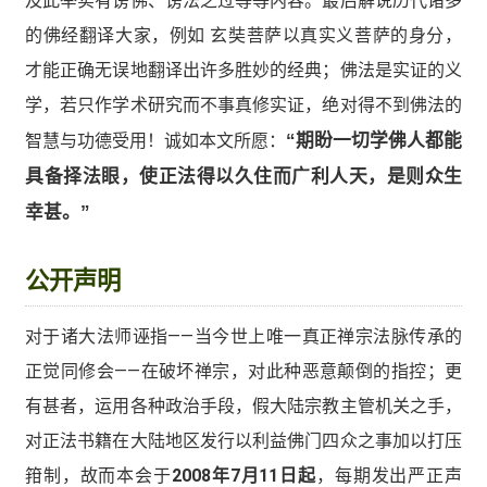
及此举实有谤佛、谤法之过等等内容。最后解说历代诸多
的佛经翻译大家，例如 玄奘菩萨以真实义菩萨的身分，
才能正确无误地翻译出许多胜妙的经典；佛法是实证的义
学，若只作学术研究而不事真修实证，绝对得不到佛法的
智慧与功德受用！诚如本文所愿：
“期盼一切学佛人都能
具备择法眼，使正法得以久住而广利人天，是则众生
幸甚。”
公开声明
对于诸大法师诬指——当今世上唯一真正禅宗法脉传承的
正觉同修会——在破坏禅宗，对此种恶意颠倒的指控；更
有甚者，运用各种政治手段，假大陆宗教主管机关之手，
对正法书籍在大陆地区发行以利益佛门四众之事加以打压
箝制，故而本会于
2008年7月11日起
，每期发出严正声