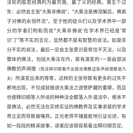
法轮的般若经典判为最究竟、最了义的经典。第五个过
失：必然会主张”大乘非佛说”、”大乘法是佛涅槃后，佛弟
子对佛的永恒怀念”。至于他的徒众们以及学术界中一部
分的学者们附和而说”‘大乘非佛说’在学术界已经是‘常
识’了”等不实的言论，显然都不是有智慧的说法。如是非
分不实的说法，最后一定会主张意识是常住不灭法，以及
整体的佛法，包括大乘法在内，是有演变的——是由部派
佛教的声闻僧
（而且释印顺看不出部派佛教这些声闻僧都是凡
所演变出来的等等，这样的主张导致有更多的过失不
夫）
断地出现，不仅成就毁谤大乘法之谤菩萨藏的重罪，而且
也使释印顺等人所说的种种法全都落入外道法中，根本不
是佛法，必然无法在实修实证的佛教界及实事求是的学术
界立足而导致被唾弃。正光老师平铺直叙地引证论述，有
如一段段的精采故事，读者应该很容易看出释印顺否定、