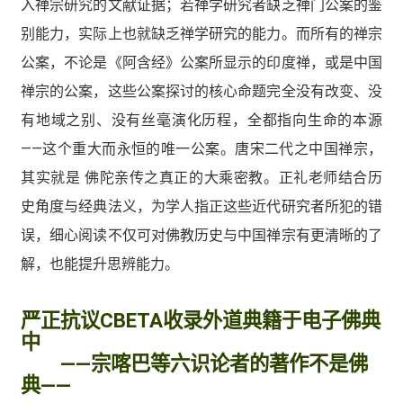
入禅宗研究的文献证据；若禅学研究者缺乏禅门公案的鉴
别能力，实际上也就缺乏禅学研究的能力。而所有的禅宗
公案，不论是《阿含经》公案所显示的印度禅，或是中国
禅宗的公案，这些公案探讨的核心命题完全没有改变、没
有地域之别、没有丝毫演化历程，全都指向生命的本源
——这个重大而永恒的唯一公案。唐宋二代之中国禅宗，
其实就是 佛陀亲传之真正的大乘密教。正礼老师结合历
史角度与经典法义，为学人指正这些近代研究者所犯的错
误，细心阅读不仅可对佛教历史与中国禅宗有更清晰的了
解，也能提升思辨能力。
严正抗议CBETA收录外道典籍于电子佛典
中
——宗喀巴等六识论者的著作不是佛
典——