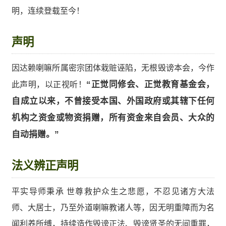
明，连续登载至今！
声明
因达赖喇嘛所属密宗团体栽赃诬陷，无根毁谤本会，今作
此声明，以正视听！
“正觉同修会、正觉教育基金会，
自成立以来，不曾接受本国、外国政府或其辖下任何
机构之资金或物资捐赠，所有资金来自会员、大众的
自动捐赠。”
法义辨正声明
平实导师秉承 世尊救护众生之悲愿，不忍见诸方大法
师、大居士，乃至外道喇嘛教诸人等，因无明重障而为名
闻利养所缚，持续造作毁谤正法、毁谤贤圣的无间重罪，