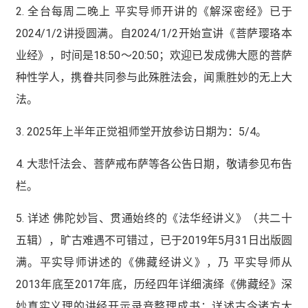
2. 全台每周二晚上 平实导师开讲的《解深密经》已于
2024/1/2讲授圆满。自2024/1/2开始宣讲《菩萨璎珞本
业经》，时间是18:50～20:50；欢迎已发成佛大愿的菩萨
种性学人，携眷共同参与此殊胜法会，闻熏胜妙的无上大
法。
3. 2025年上半年正觉祖师堂开放参访日期为：5/4。
4. 大悲忏法会、菩萨戒布萨等各公告日期，敬请参见布告
栏。
5. 详述 佛陀妙旨、贯通始终的《法华经讲义》（共二十
五辑），旷古难遇不可错过，已于2019年5月31日出版圆
满。平实导师讲述的《佛藏经讲义》，乃 平实导师从
2013年底至2017年底，历经四年详细演绎《佛藏经》深
妙真实义理的讲经开示录音整理成书；详述古今诸方大