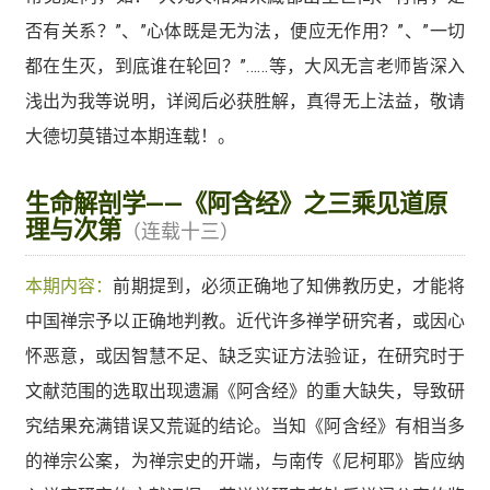
否有关系？”、”心体既是无为法，便应无作用？”、”一切
都在生灭，到底谁在轮回？”……等，大风无言老师皆深入
浅出为我等说明，详阅后必获胜解，真得无上法益，敬请
大德切莫错过本期连载！。
生命解剖学——《阿含经》之三乘见道原
理与次第
（连载十三）
本期内容：
前期提到，必须正确地了知佛教历史，才能将
中国禅宗予以正确地判教。近代许多禅学研究者，或因心
怀恶意，或因智慧不足、缺乏实证方法验证，在研究时于
文献范围的选取出现遗漏《阿含经》的重大缺失，导致研
究结果充满错误又荒诞的结论。当知《阿含经》有相当多
的禅宗公案，为禅宗史的开端，与南传《尼柯耶》皆应纳