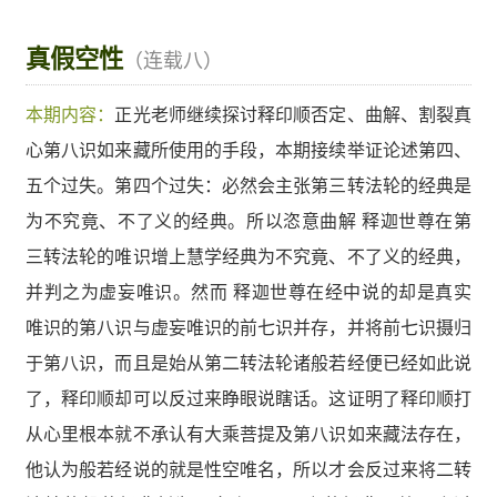
真假空性
（连载八）
本期内容：
正光老师继续探讨释印顺否定、曲解、割裂真
心第八识如来藏所使用的手段，本期接续举证论述第四、
五个过失。第四个过失：必然会主张第三转法轮的经典是
为不究竟、不了义的经典。所以恣意曲解 释迦世尊在第
三转法轮的唯识增上慧学经典为不究竟、不了义的经典，
并判之为虚妄唯识。然而 释迦世尊在经中说的却是真实
唯识的第八识与虚妄唯识的前七识并存，并将前七识摄归
于第八识，而且是始从第二转法轮诸般若经便已经如此说
了，释印顺却可以反过来睁眼说瞎话。这证明了释印顺打
从心里根本就不承认有大乘菩提及第八识如来藏法存在，
他认为般若经说的就是性空唯名，所以才会反过来将二转