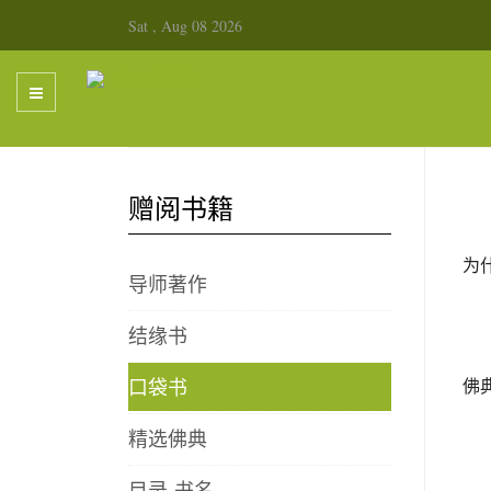
Sat , Aug 08 2026
赠阅书籍
为
导师著作
结缘书
口袋书
佛
精选佛典
目录-书名