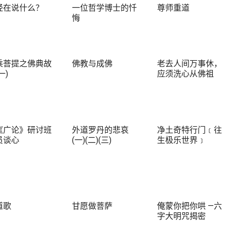
经在说什么？
一位哲学博士的忏
尊师重道
悔
乘菩提之佛典故
佛教与成佛
老去人间万事休，
一)
应须洗心从佛祖
《广论》研讨班
外道罗丹的悲哀
净土奇特行门﹝往
员谈心
(一)(二)(三)
生极乐世界﹞
道歌
甘愿做菩萨
俺蒙你把你哄 —六
字大明咒揭密