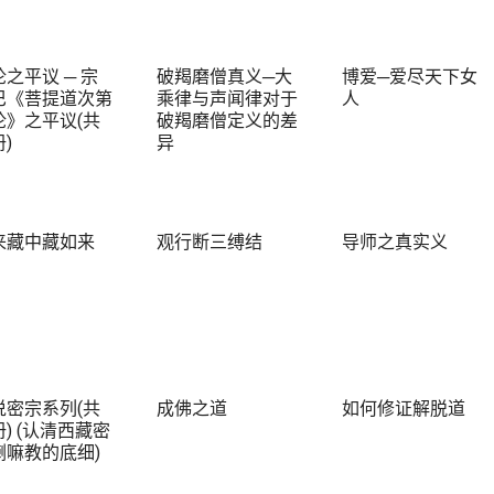
之平议 ─ 宗
破羯磨僧真义─大
博爱─爱尽天下女
巴《菩提道次第
乘律与声闻律对于
人
论》之平议(共
破羯磨僧定义的差
)
异
来藏中藏如来
观行断三缚结
导师之真实义
说密宗系列(共
成佛之道
如何修证解脱道
) (认清西藏密
喇嘛教的底细)