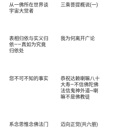
从一佛所在世界谈
三乘菩提概说(一)
宇宙大觉者
表相归依与实义归
我为何离开广论
依——真如为究竟
归依处
您不可不知的事实
恭祝达赖喇嘛八十
大寿—不信佛陀佛
法信鬼神外道~喇
嘛不是佛教徒
系念思惟念佛法门
迈向正觉(共六册)