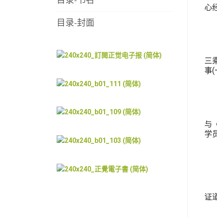
心
目录-封面
三
事(
与
学
证