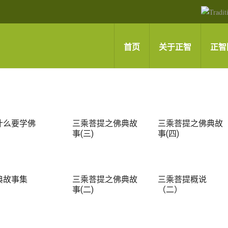
首页
关于正智
正智
什么要学佛
三乘菩提之佛典故
三乘菩提之佛典故
事(三)
事(四)
典故事集
三乘菩提之佛典故
三乘菩提概说
事(二)
（二）