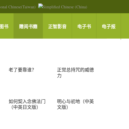
图书
赠阅书籍
正智影音
电子书
电子报
老了要靠谁？
正觉总持咒的威德
力
如何契入念佛法门
明心与初地（中英
（中英日文版）
文版）