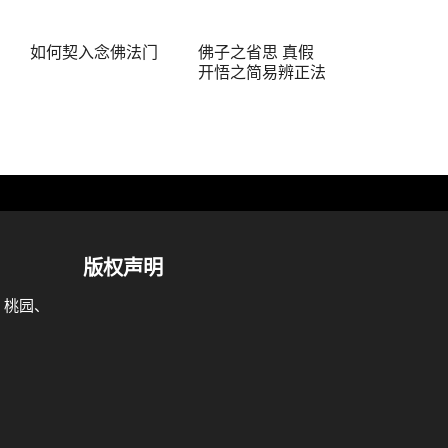
如何契入念佛法门
佛子之省思 真假
开悟之简易辨正法
版权声明
、桃园、