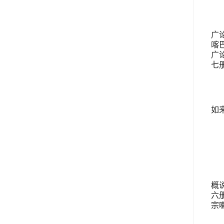
广论
喀
广
七册
如
概
六册
宗