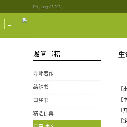
Fri , Aug 07 2026
赠阅书籍
生
导师著作
结缘书
【出
口袋书
【
【开
精选佛典
【
目录-书名