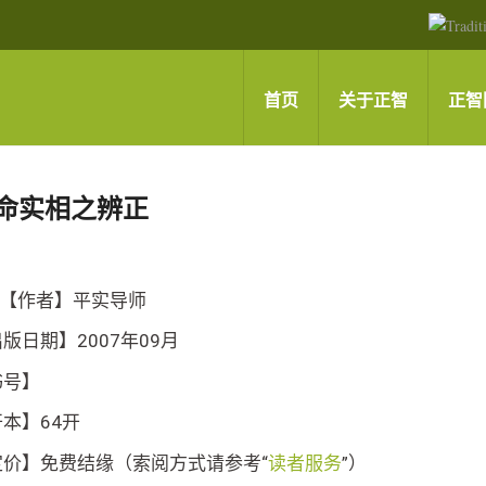
首页
关于正智
正智
命实相之辨正
【作者】平实导师
版日期】2007年09月
书号】
本】64开
定价】免费结缘（索阅方式请参考“
读者服务
”）