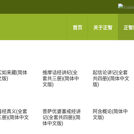
首页
关于正智
正智
实如来藏(简体
维摩诘经讲纪(全
起信论讲记(全套
文版)
套共三册)(简体中
共四册)(简体中文
文版)
版)
鬘经真义(全套
菩萨优婆塞戒经讲
阿含概论(简体中
三册)(简体中文
记(全套共四册)(简
文版)
体中文版)