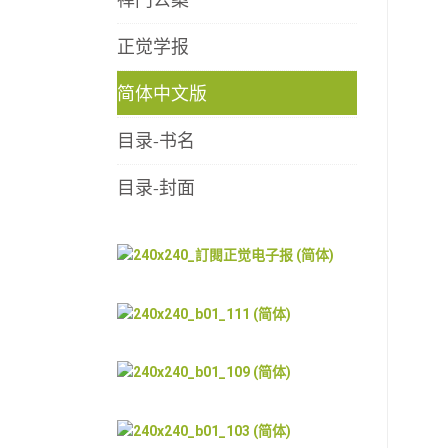
正觉学报
简体中文版
目录-书名
目录-封面