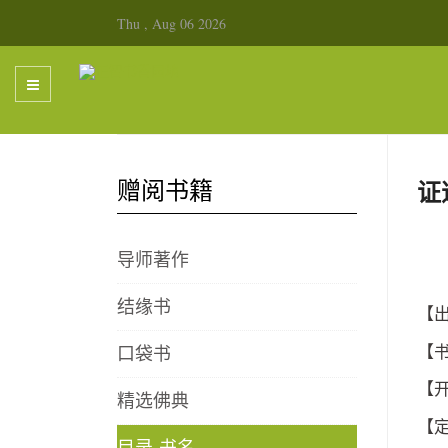
Thu , Aug 06 2026
赠阅书籍
证
导师著作
结缘书
【出
口袋书
【
【
精选佛典
【
目录-书名