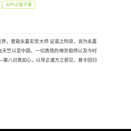
APPLE電子書
界，管窥永嘉玄觉大师 证道之所颂，说为永嘉
自天竺以至中国，一切真悟的禅宗祖师以及今时
藏─第八识真如心，以导正诸方之邪见，普令回归