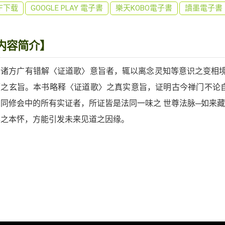
DF下载
GOOGLE PLAY 電子書
樂天KOBO電子書
讀墨電子書
内容简介】
今诸方广有错解〈证道歌〉意旨者，辄以离念灵知等意识之变相境
师之玄旨。本书略释〈证道歌〉之真实意旨，证明古今禅门不论
觉同修会中的所有实证者，所证皆是法同一味之 世尊法脉─如来
尊之本怀，方能引发未来见道之因缘。