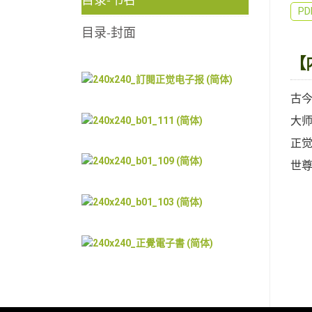
P
目录-封面
【
古
大
正
世