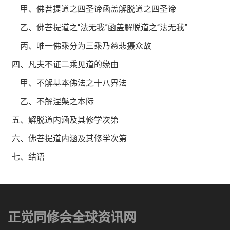
甲、佛菩提道之四圣谛函盖解脱道之四圣谛
乙、佛菩提道之“法无我”函盖解脱道之“法无我”
丙、唯一佛乘分为三乘乃慈悲摄众故
四、凡夫不证二乘见道的缘由
甲、不解基本佛法之十八界法
乙、不解涅槃之本际
五、解脱道内涵及其修学次第
六、佛菩提道内涵及其修学次第
七、结语
正觉同修会全球资讯网