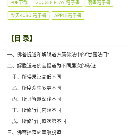
PDF下载
GOOGLE PLAY 電子書
讀墨電子書
樂天KOBO 電子書
APPLE電子書
【目 录】
一、佛菩提道和解脱道方属佛法中的“甘露法门”
二、解脱道与佛菩提道为不同层次的修证
甲、所得果证高低不同
乙、所度众生多寡不同
丙、所证智慧深浅不同
丁、所修行门内涵不同
戊、所修行门道次第不同
三、佛菩提道函盖解脱道