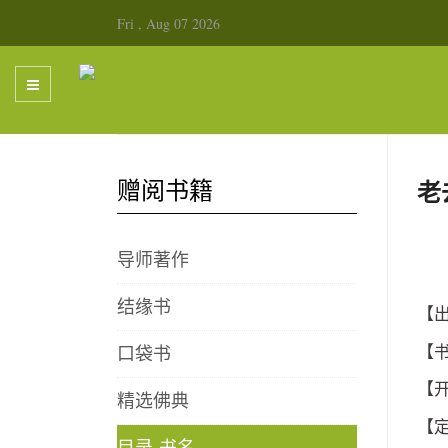
Fri , Aug 07 2026
赠阅书籍
老
导师著作
结缘书
【
口袋书
【
【
精选佛典
【
目录-书名