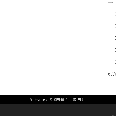
二、宗
（一）
（二）
（三）、
（四）
（五
结论.....
Home
赠阅书籍
目录-书名