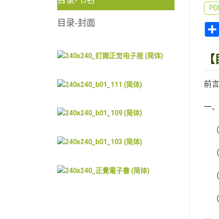
P
目录-封面
【
前言.....
一、政治
（一）、
（二）、
（三）
（五）