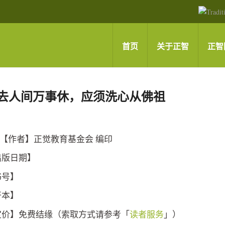
首页
关于正智
正智
去人间万事休，应须洗心从佛祖
【作者】正觉教育基金会 编印
出版日期】
书号】
开本】
定价】免费结缘（索取方式请参考「
读者服务
」）