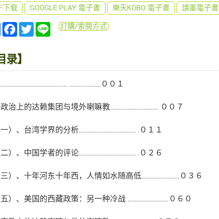
DF下载
GOOGLE PLAY 電子書
樂天KOBO 電子書
讀墨電子書
分
Facebook
Twitter
Line
訂購/索閱方式
享
目录】
......................................... .....................００１
上的达赖集团与境外喇嘛教................................. ００７
台湾学界的分析....................................... .０１１
中国学者的评论....................................... .０２６
、十年河东十年西，人情如水随高低..........................０３６
、美国的西藏政策：另一种冷战 ............................０６０