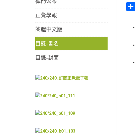
禪門公案
正覺學報
簡體中文版
目錄-書名
目錄-封面