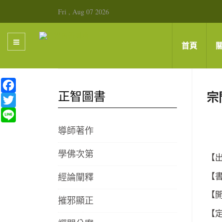
Fri , Aug 07 2026
首頁
Facebook
正智圖書
宗
Twitter
Line
導師著作
學佛次第
【出
經論闡釋
【書
【開
摧邪顯正
【定