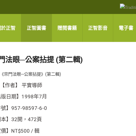
關於正智
正智圖書
贈閱書籍
正智影音
電子書
門法眼─公案拈提 (第二輯)
《宗門法眼─公案拈提》(第二輯)
【作者】 平實導師
版日期】1998年7月
號】957-98597-6-0
本】32開，472頁
價】NT$500 / 輯