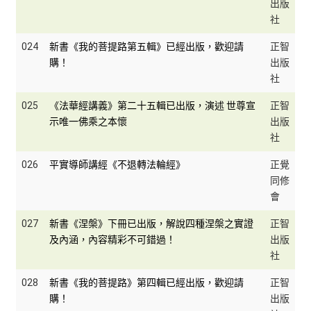
出版
社
024
新書《我的菩提路第五輯》已經出版，歡迎請
正智
購！
出版
社
025
《法華經講義》第二十五輯已出版，演述 世尊宣
正智
示唯一佛乘之本懷
出版
社
026
平實導師講經《不退轉法輪經》
正覺
同修
會
027
新書《涅槃》下冊已出版，解說四種涅槃之實證
正智
及內涵，內容精彩不可錯過！
出版
社
028
新書《我的菩提路》第四輯已經出版，歡迎請
正智
購！
出版