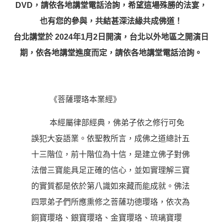
DVD，請依各地講堂電話洽詢，希望這場殊勝的法宴，
也有您的參與，共結甚深法緣共成佛道！
台北講堂於 2024年1月2日開演，台北以外地區之開演日
期，依各地講堂進度而定，請依各地講堂電話洽詢。
《菩薩瓔珞本業經》
本經屬律部經典，佛弟子依之修行可免
誤犯大妄語業。依聖教所言，成佛之道總計五
十三階位，前十階位為十信，是建立佛子對佛
法僧三寶能具足正確的信心，並如實理解三寶
的實質都是依於第八識如來藏而能成就。佛法
四眾弟子們所應熏修之菩薩功德瓔珞，依次為
銅寶瓔珞、銀寶瓔珞、金寶瓔珞、琉璃寶瓔