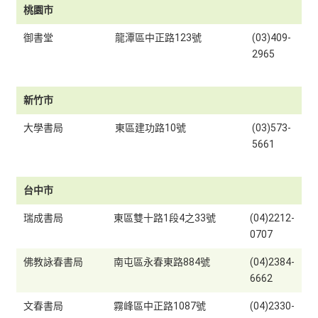
桃園市
御書堂
龍潭區中正路123號
(03)409-
2965
新竹市
大學書局
東區建功路10號
(03)573-
5661
台中市
瑞成書局
東區雙十路1段4之33號
(04)2212-
0707
佛教詠春書局
南屯區永春東路884號
(04)2384-
6662
文春書局
霧峰區中正路1087號
(04)2330-