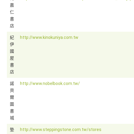
嘉
仁
書
店
紀
http://www.kinokuniya.com.tw
伊
國
屋
書
店
諾
http://www.nobelbook.com.tw/
貝
爾
圖
書
城
墊
http://www.steppingstone.com.tw/stores