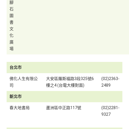
腳
石
圖
書
文
化
廣
場
台北市
佛化人生有限公
大安區羅斯福路3段325號6
(02)2363-
司
樓之4 (台電大樓對面)
2489
新北市
春大地書局
蘆洲區中正路117號
(02)2281-
9327