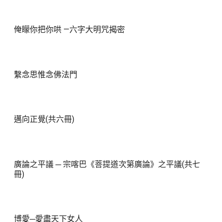
俺矇你把你哄 —六字大明咒揭密
繫念思惟念佛法門
邁向正覺(共六冊)
廣論之平議 ─ 宗喀巴《菩提道次第廣論》之平議(共七
冊)
博愛─愛盡天下女人