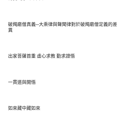
破羯磨僧真義─大乘律與聲聞律對於破羯磨僧定義的差
異
出家菩薩首重 虛心求教 勤求證悟
一貫道與開悟
如來藏中藏如來