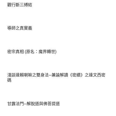
觀行斷三縛結
導師之真實義
密宗真相 (原名：魔界轉世)
淺談達賴喇嘛之雙身法─兼論解讀《密續》之達文西密
碼
甘露法門─解脫道與佛菩提道