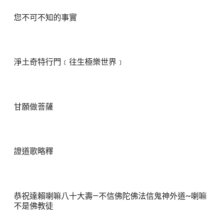
您不可不知的事實
淨土奇特行門﹝往生極樂世界﹞
甘願做菩薩
證道歌略釋
恭祝達賴喇嘛八十大壽—不信佛陀佛法信鬼神外道~喇嘛
不是佛教徒