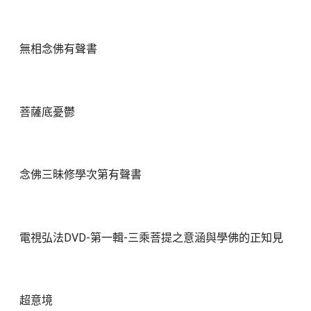
無相念佛有聲書
菩薩底憂鬱
念佛三昧修學次第有聲書
電視弘法DVD-第一輯-三乘菩提之意涵與學佛的正知見
超意境