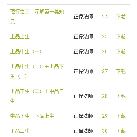
理行之三：深解第一義知
正偉法師
24
下載
見
上品上生
正偉法師
25
下載
上品中生（一）
正偉法師
26
下載
上品中生（二）＋上品下
正偉法師
27
下載
生（一）
上品下生（二）＋中品三
正偉法師
28
下載
生
中品下生＋下品上生
正偉法師
29
下載
下品三生
正偉法師
30
下載