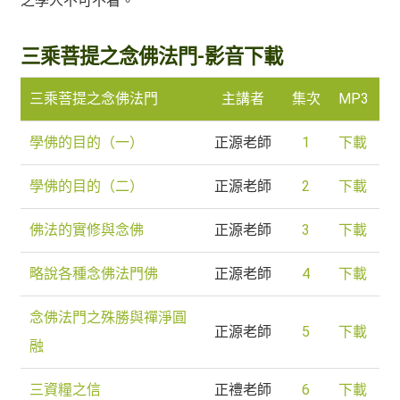
之學人不可不看。
三乘菩提之念佛法門-影音下載
三乘菩提之念佛法門
主講者
集次
MP3
學佛的目的（一）
正源老師
1
下載
學佛的目的（二）
正源老師
2
下載
佛法的實修與念佛
正源老師
3
下載
略說各種念佛法門佛
正源老師
4
下載
念佛法門之殊勝與禪淨圓
正源老師
5
下載
融
三資糧之信
正禮老師
6
下載