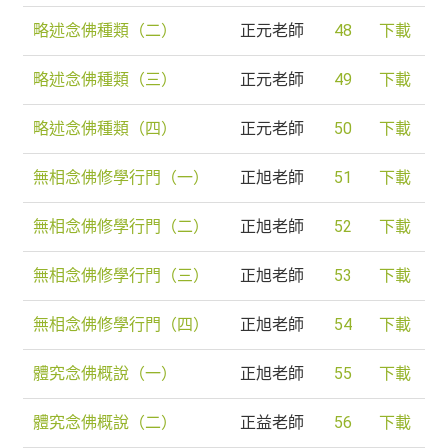
略述念佛種類（二）
正元老師
48
下載
略述念佛種類（三）
正元老師
49
下載
略述念佛種類（四）
正元老師
50
下載
無相念佛修學行門（一）
正旭老師
51
下載
無相念佛修學行門（二）
正旭老師
52
下載
無相念佛修學行門（三）
正旭老師
53
下載
無相念佛修學行門（四）
正旭老師
54
下載
體究念佛概說（一）
正旭老師
55
下載
體究念佛概說（二）
正益老師
56
下載