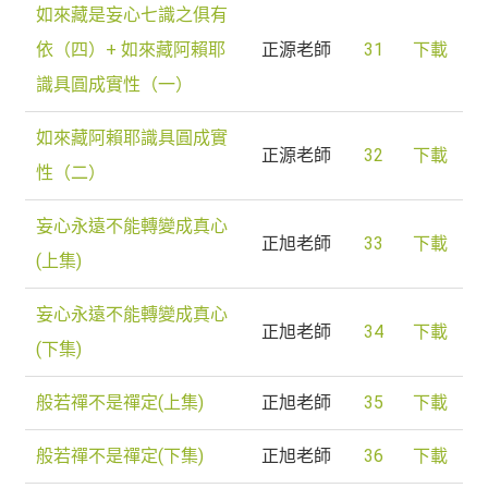
如來藏是妄心七識之俱有
依（四）+ 如來藏阿賴耶
正源老師
31
下載
識具圓成實性（一）
如來藏阿賴耶識具圓成實
正源老師
32
下載
性（二）
妄心永遠不能轉變成真心
正旭老師
33
下載
(上集)
妄心永遠不能轉變成真心
正旭老師
34
下載
(下集)
般若禪不是禪定(上集)
正旭老師
35
下載
般若禪不是禪定(下集)
正旭老師
36
下載