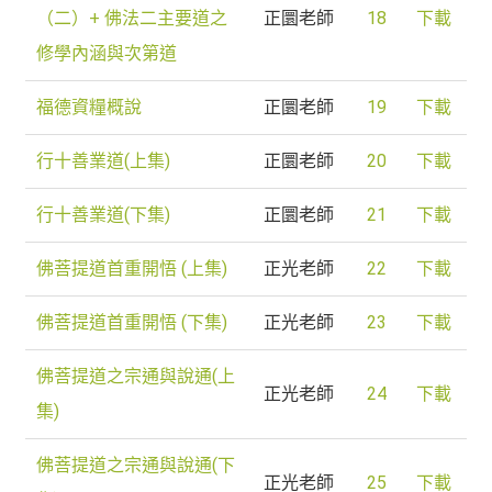
（二）+ 佛法二主要道之
正圜老師
18
下載
修學內涵與次第道
福德資糧概說
正圜老師
19
下載
行十善業道(上集)
正圜老師
20
下載
行十善業道(下集)
正圜老師
21
下載
佛菩提道首重開悟 (上集)
正光老師
22
下載
佛菩提道首重開悟 (下集)
正光老師
23
下載
佛菩提道之宗通與說通(上
正光老師
24
下載
集)
佛菩提道之宗通與說通(下
正光老師
25
下載