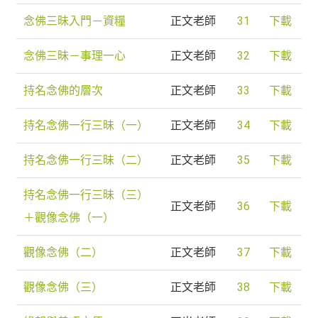
念佛三昧入門－資糧
正文老師
31
下載
念佛三昧－事理一心
正文老師
32
下載
持名念佛的層次
正文老師
33
下載
持名念佛一行三昧（一）
正文老師
34
下載
持名念佛一行三昧（二）
正文老師
35
下載
持名念佛一行三昧（三）
正文老師
36
下載
＋觀像念佛（一）
觀像念佛（二）
正文老師
37
下載
觀像念佛（三）
正文老師
38
下載