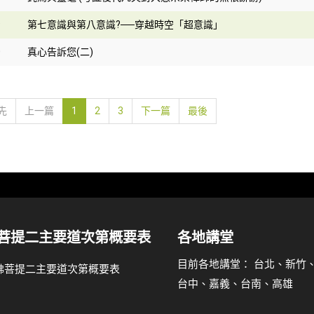
9
第七意識與第八意識?──穿越時空「超意識」
0
真心告訴您(二)
先
上一篇
1
2
3
下一篇
最後
菩提二主要道次第概要表
各地講堂
目前各地講堂： 台北、新竹
台中、嘉義、台南、高雄