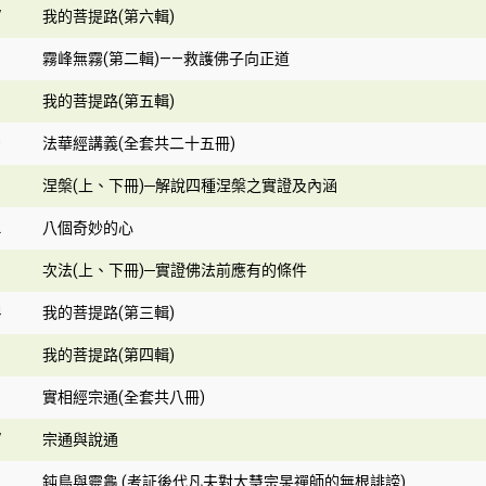
7
我的菩提路(第六輯)
8
霧峰無霧(第二輯)——救護佛子向正道
9
我的菩提路(第五輯)
0
法華經講義(全套共二十五冊)
1
涅槃(上、下冊)─解說四種涅槃之實證及內涵
2
八個奇妙的心
3
次法(上、下冊)─實證佛法前應有的條件
4
我的菩提路(第三輯)
5
我的菩提路(第四輯)
6
實相經宗通(全套共八冊)
7
宗通與說通
8
鈍鳥與靈龜 (考証後代凡夫對大慧宗杲禪師的無根誹謗)