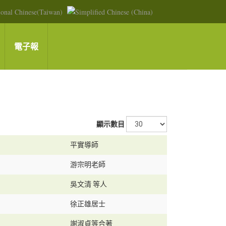
電子報
顯示數目
平實導師
游宗明老師
吳文清 等人
徐正雄居士
謝淑貞等合著