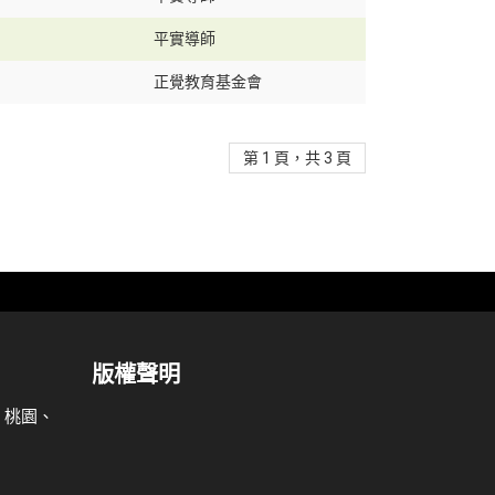
平實導師
正覺教育基金會
第 1 頁，共 3 頁
版權聲明
、桃園、