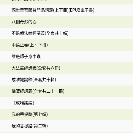
6
觀世音菩薩普門品講義(上下冊)(EPUB電子書)
7
八個奇妙的心
8
不退轉法輪經講義(全套共十輯)
9
中論正義(上、下冊)
0
誰是師子身中蟲
1
大法鼓經講義(全套共六冊)
2
成唯識論釋(全套共十輯)
3
佛藏經講義(全套共二十一冊)
4
《成唯識論》
5
我的菩提路(第七輯)
6
我的菩提路(第二輯)