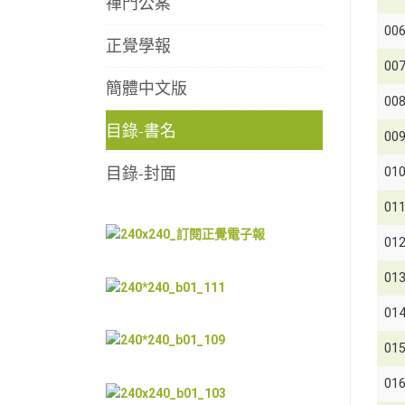
禪門公案
00
正覺學報
00
簡體中文版
00
目錄-書名
00
目錄-封面
01
01
01
01
01
01
01