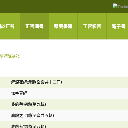
關於正智
正智圖書
贈閱書籍
正智影音
電子書
1
解深密經講義(全套共十二冊)
2
無字真經
3
我的菩提路(第九輯)
4
廣論之平議(全套共五輯)
5
我的菩提路(第八輯)