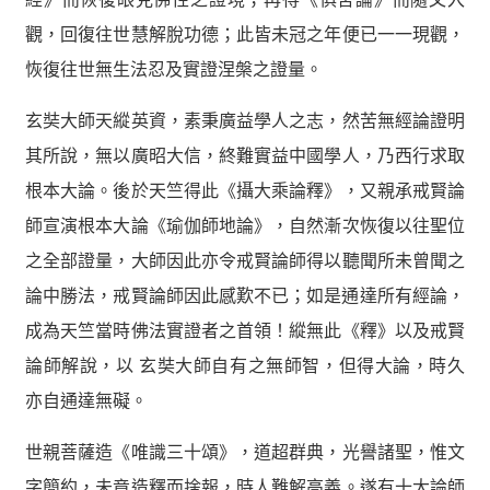
觀，回復往世慧解脫功德；此皆未冠之年便已一一現觀，
恢復往世無生法忍及實證涅槃之證量。
玄奘大師天縱英資，素秉廣益學人之志，然苦無經論證明
其所說，無以廣昭大信，終難實益中國學人，乃西行求取
根本大論。後於天竺得此《攝大乘論釋》，又親承戒賢論
師宣演根本大論《瑜伽師地論》，自然漸次恢復以往聖位
之全部證量，大師因此亦令戒賢論師得以聽聞所未曾聞之
論中勝法，戒賢論師因此感歎不已；如是通達所有經論，
成為天竺當時佛法實證者之首領！縱無此《釋》以及戒賢
論師解說，以 玄奘大師自有之無師智，但得大論，時久
亦自通達無礙。
世親菩薩造《唯識三十頌》，道超群典，光譽諸聖，惟文
字簡約，未竟造釋而捨報，時人難解高義。遂有十大論師