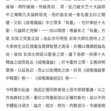
緣緣、疏所緣緣、所緣真如……等，此乃破天竺十大論師
中之聲聞凡夫論師惡見，而於曲女城一會名震五印之關
鍵。又如《成唯識論》中之眾多「有義」，在於舉述十大
聖、凡論師之見解，一一加以辯證；唯最末之「有義」方
是 玄奘之究竟正說；由此亦可明見 玄奘大師位居地上之
大乘無生法忍證量及簡擇智慧之高深，非獨以傳譯經論為
尚。故知 玄奘大師是以聖者之資、謙下為懷，抉擇十大
釋論之說而造此《成唯識論》；於今重梓之際，正應詳明
實情，以茲為記，而止以訛傳訛之說。詳見《成唯識論掌
中樞要》卷一、《成唯識論述記》卷一。
今時重印此論，為因正覺同修會增上班中即將重講，以之
作為教材之用。重印之時重新加以正確的斷句，並以不同
字體區分頌文、論文、經文、問句、判教提示，令讀者閱