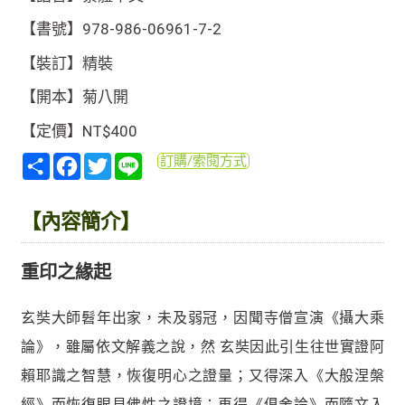
【書號】978-986-06961-7-2
【裝訂】精裝
【開本】菊八開
【定價】NT$400
分
Facebook
Twitter
Line
訂購/索閱方式
享
【內容簡介】
重印之緣起
玄奘大師髫年出家，未及弱冠，因聞寺僧宣演《攝大乘
論》，雖屬依文解義之說，然 玄奘因此引生往世實證阿
賴耶識之智慧，恢復明心之證量；又得深入《大般涅槃
經》而恢復眼見佛性之證境；再得《俱舍論》而隨文入