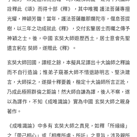
詮釋此《頌》而得十部《釋》，其中唯獨 護法菩薩專擅
光耀，神穎芳馥！當年，護法菩薩離那爛陀寺，偃息菩提
樹，以三年之功成就此《釋》，交付玄鑒居士而囑之傳予
神穎之士。後，中國 玄奘大師遊歷西土，居士意會先聖
遺言躬在 奘師，遂贈此《釋》。
玄奘大師回國，譯經之餘，本擬具足譯出十大論師之釋論
而不自行造論；惟弟子窺基大師不惜退跡明志、堅決建
言，大師採之，遂擷十釋要義，楷定十大論師所言正訛，
乃成此極照群倫之鉅論！然大師自謙為譯，後人不察，遂
以為譯作，不知《成唯識論》實為中國 玄奘大師之親身
著作。
《成唯識論》中多有 玄奘大師之真見，如釋「所緣緣」
之「帶己相心」或「相應所慮、所託」之意旨，涉及親所