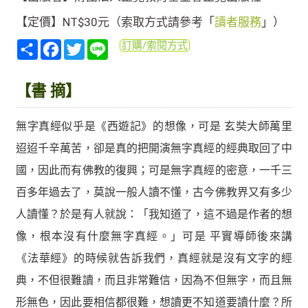
【定價】NT$30元（索取方式請參考「
讀者服務
」）
分
Facebook
Twitter
Line
訂購/索閱方式
享
【書 摘】
無字真經似乎是《西遊記》的想像，可是 玄奘大師萬里
迢迢千辛萬苦，卻是真的把開演無字真經的經典取回了中
國，因此而有佛教的復興；可是無字真經的密意，一千三
百多年過去了，莫說一般人讀不懂，古今佛教界又有多少
人讀懂？於是有人就說：「我知道了，這不過是作者的想
像，根本沒有什麼無字真經。」可是 平實導師後來講
《法華經》的時候就告訴我們，真經就是沒有文字的經
典，不但很難讀，而且非常難信，因為不但無字，而且無
形無色，因此要相信都很難，想讀更不知道要讀什麼？所