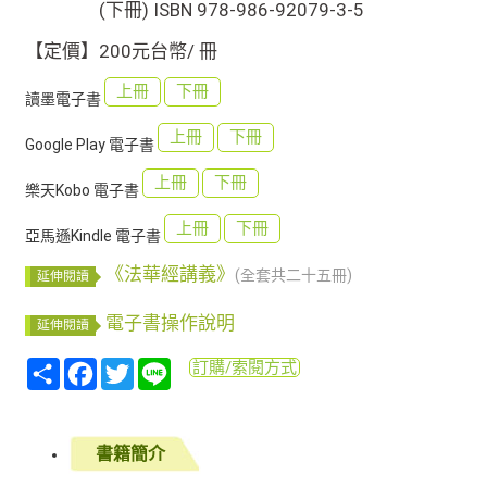
(下冊) ISBN 978-986-92079-3-5
【定價】200元台幣/ 冊
上冊
下冊
讀墨電子書
上冊
下冊
Google Play 電子書
上冊
下冊
樂天Kobo 電子書
上冊
下冊
亞馬遜Kindle 電子書
《法華經講義》
(全套共二十五冊)
延伸閱讀
電子書操作說明
延伸閱讀
分
Facebook
Twitter
Line
訂購/索閱方式
享
書籍簡介