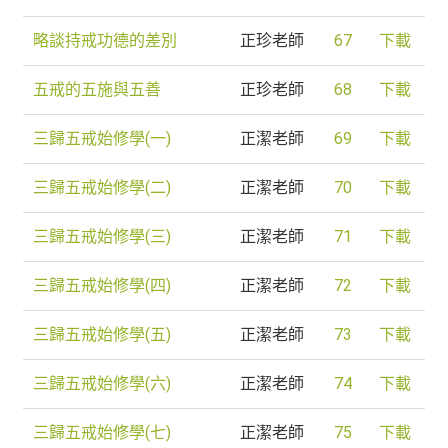
略談持戒功德的差別
正珍老師
67
下載
五戒的五施與五善
正珍老師
68
下載
三歸五戒始修學(一)
正潔老師
69
下載
三歸五戒始修學(二)
正潔老師
70
下載
三歸五戒始修學(三)
正潔老師
71
下載
三歸五戒始修學(四)
正潔老師
72
下載
三歸五戒始修學(五)
正潔老師
73
下載
三歸五戒始修學(六)
正潔老師
74
下載
三歸五戒始修學(七)
正潔老師
75
下載