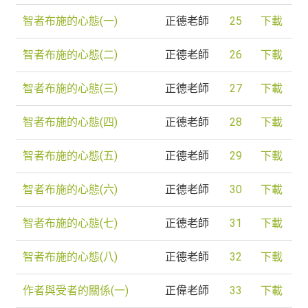
智者布施的心態(一)
正德老師
25
下載
智者布施的心態(二)
正德老師
26
下載
智者布施的心態(三)
正德老師
27
下載
智者布施的心態(四)
正德老師
28
下載
智者布施的心態(五)
正德老師
29
下載
智者布施的心態(六)
正德老師
30
下載
智者布施的心態(七)
正德老師
31
下載
智者布施的心態(八)
正德老師
32
下載
作者與受者的關係(一)
正偉老師
33
下載