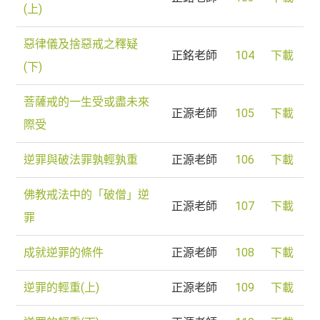
(上)
惡律儀及捨惡戒之釋疑
正銘老師
104
下載
(下)
菩薩戒的一生受或盡未來
正源老師
105
下載
際受
逆罪與破法罪孰輕孰重
正源老師
106
下載
佛教戒法中的「破僧」逆
正源老師
107
下載
罪
成就逆罪的條件
正源老師
108
下載
逆罪的輕重(上)
正源老師
109
下載