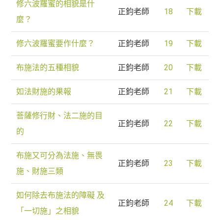
修六波羅蜜的相貌是什
正鈞老師
18
下載
麼？
修六波羅蜜要作什麼？
正鈞老師
19
下載
布施法的五種相貌
正鈞老師
20
下載
如法財施的果報
正鈞老師
21
下載
菩薩修行財、法二施的目
正鈞老師
22
下載
的
布施又可分為法施、無畏
正鈞老師
23
下載
施、財施三類
如何除去布施法的障礙 及
正鈞老師
24
下載
「一切施」之相貌