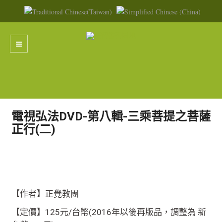
電視弘法DVD-第八輯-三乘菩提之菩薩
正行(二)
【作者】正覺教團
【定價】125元/台幣(2016年以後再版品，調整為 新