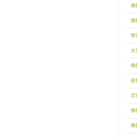
佛
佛
學
大
佛
密
忍
佛
佛