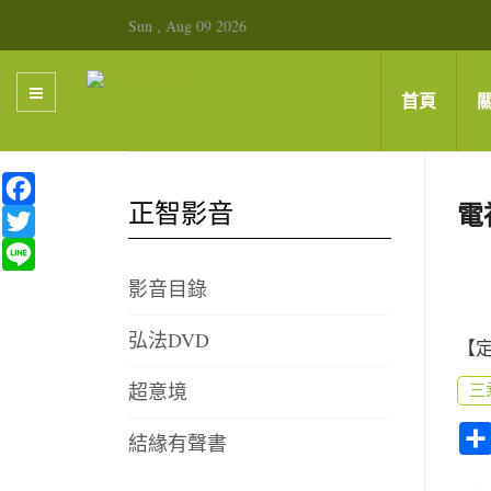
Sun , Aug 09 2026
首頁
Facebook
正智影音
電
Twitter
Line
影音目錄
弘法DVD
【定
超意境
三
結緣有聲書