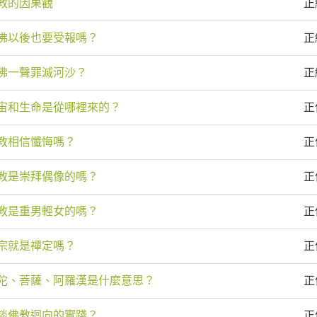
教的因果觀
正
佛以後也要受報嗎？
正
佛一聲罪滅河沙？
正
宙和生命是從哪裡來的？
正
教相信懺悔嗎？
正
教是崇拜偶像的嗎？
正
教是重男輕女的嗎？
正
宗就是禪定嗎？
正
陀、菩薩、阿羅漢是什麼意思？
正
談佛教迴向的實踐？
正