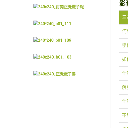
影
三
何
學
如
什
解
什
不