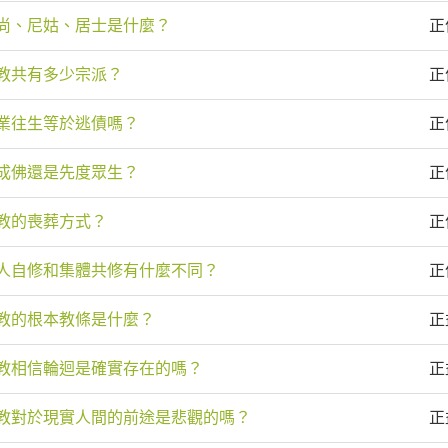
尚、尼姑、居士是什麼？
正
教共有多少宗派？
正
業往生等於逃債嗎？
正
成佛還是先度眾生？
正
教的喪葬方式？
正
人自修和集體共修有什麼不同？
正
教的根本教條是什麼？
正
教相信輪迴是確實存在的嗎？
正
教對於現實人間的前途是悲觀的嗎？
正