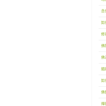
念
如
修
佛
佛
娼
如
佛
禪