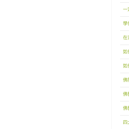
一
學
在
如
如
佛
佛
佛
四