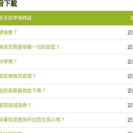
音下載
乘菩提學佛釋疑
謂佛教？
正
佛是否需要捨離一切的欲望？
正
何學佛？
正
麼是佛教的真理？
正
脫就是看破與放下嗎？
正
麼是寂滅為樂？
正
執著就是應無所住而生其心嗎？
正