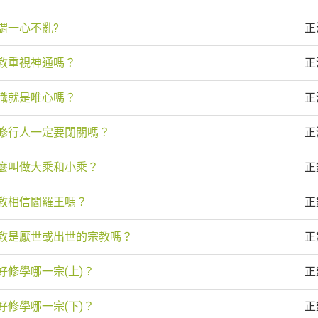
謂一心不亂?
正
教重視神通嗎？
正
識就是唯心嗎？
正
修行人一定要閉關嗎？
正
麼叫做大乘和小乘？
正
教相信閻羅王嗎？
正
教是厭世或出世的宗教嗎？
正
好修學哪一宗(上)？
正
好修學哪一宗(下)？
正