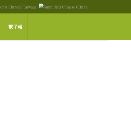
電子報
)