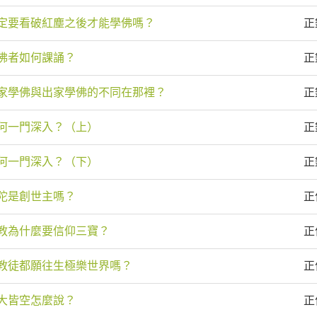
定要看破紅塵之後才能學佛嗎？
正
佛者如何課誦？
正
家學佛與出家學佛的不同在那裡？
正
何一門深入？（上）
正
何一門深入？（下）
正
陀是創世主嗎？
正
教為什麼要信仰三寶？
正
教徒都願往生極樂世界嗎？
正
大皆空怎麼說？
正