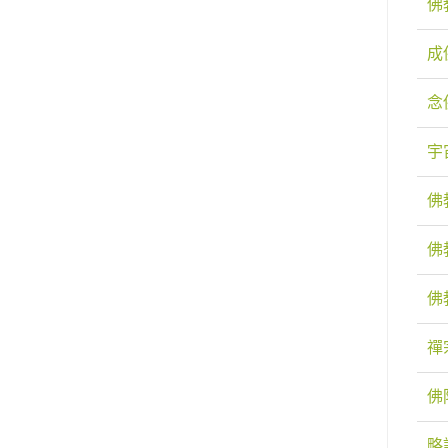
佛
成
念
宇
佛
佛
佛
禪
佛
略