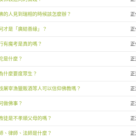
佛的人見到瑞相的時候該怎麼辦？
正
何才是「廣結善緣」？
正
行有魔考是真的嗎？
正
陀是什麼？
正
為什麼要度眾生？
正
妓屠宰漁獵販酒等人可以信仰佛教嗎？
正
何做佛事？
正
教徒是不孝順父母的嗎？
正
師、律師、法師是什麼？
正