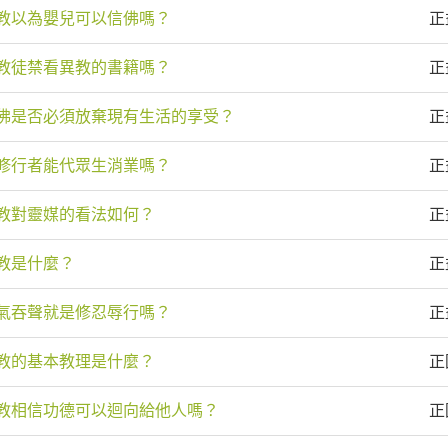
教以為嬰兒可以信佛嗎？
正
教徒禁看異教的書籍嗎？
正
佛是否必須放棄現有生活的享受？
正
修行者能代眾生消業嗎？
正
教對靈媒的看法如何？
正
教是什麼？
正
氣吞聲就是修忍辱行嗎？
正
教的基本教理是什麼？
正
教相信功德可以迴向給他人嗎？
正