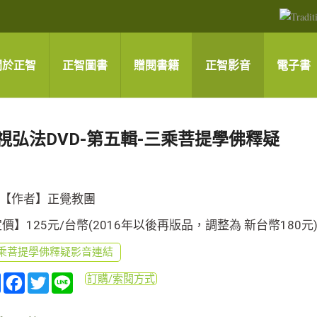
關於正智
正智圖書
贈閱書籍
正智影音
電子書
視弘法DVD-第五輯-三乘菩提學佛釋疑
【作者】正覺教團
價】125元/台幣(2016年以後再版品，調整為 新台幣180元
乘菩提學佛釋疑影音連結
分
Facebook
Twitter
Line
訂購/索閱方式
享