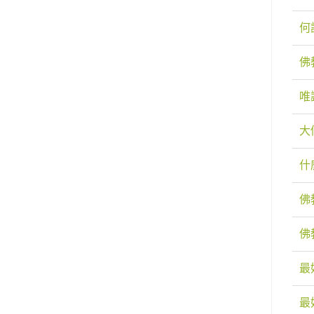
何
佛
唯
大
什
佛
佛
最
最