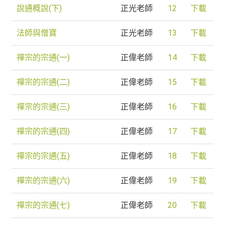
說通概說(下)
正光老師
12
下載
法師與僧寶
正光老師
13
下載
禪宗的宗通(一)
正偉老師
14
下載
禪宗的宗通(二)
正偉老師
15
下載
禪宗的宗通(三)
正偉老師
16
下載
禪宗的宗通(四)
正偉老師
17
下載
禪宗的宗通(五)
正偉老師
18
下載
禪宗的宗通(六)
正偉老師
19
下載
禪宗的宗通(七)
正偉老師
20
下載