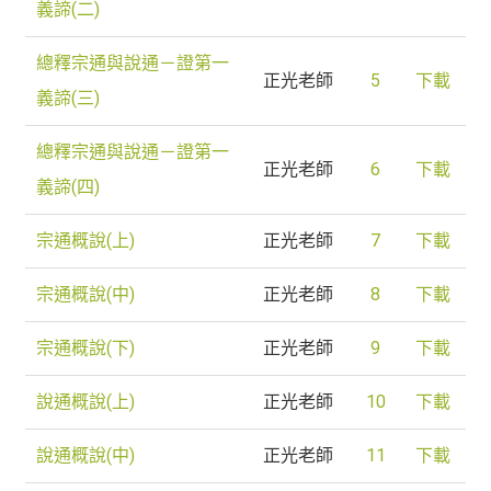
義諦(二)
總釋宗通與說通－證第一
正光老師
5
下載
義諦(三)
總釋宗通與說通－證第一
正光老師
6
下載
義諦(四)
宗通概說(上)
正光老師
7
下載
宗通概說(中)
正光老師
8
下載
宗通概說(下)
正光老師
9
下載
說通概說(上)
正光老師
10
下載
說通概說(中)
正光老師
11
下載