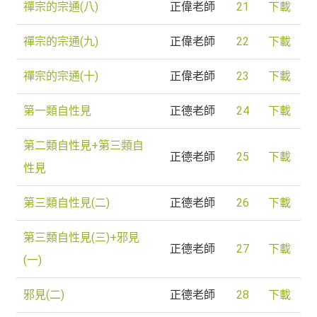
禪宗的宗通(八)
正偉老師
21
下載
禪宗的宗通(九)
正偉老師
22
下載
禪宗的宗通(十)
正偉老師
23
下載
第一類自性見
正德老師
24
下載
第二類自性見+第三類自
正德老師
25
下載
性見
第三類自性見(二)
正德老師
26
下載
第三類自性見(三)+邪見
正德老師
27
下載
(一)
邪見(二)
正德老師
28
下載