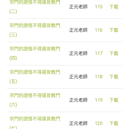
宗門的證悟不得違背教門
正元老師
115
下載
(二)
宗門的證悟不得違背教門
正元老師
116
下載
(三)
宗門的證悟不得違背教門
正元老師
117
下載
(四)
宗門的證悟不得違背教門
正元老師
118
下載
(五)
宗門的證悟不得違背教門
正元老師
119
下載
(六)
宗門的證悟不得違背教門
正元老師
120
下載
(七)