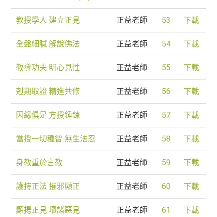
教授學人 建立正見
正益老師
53
下載
全盤細膩 解說佛法
正益老師
54
下載
教導功夫 明心見性
正益老師
55
下載
剋期取證 精進共修
正益老師
56
下載
因緣俱足 方授錘鍊
正益老師
57
下載
當授一切種智 無生法忍
正益老師
58
下載
身教重於言教
正益老師
59
下載
護持正法 摧邪顯正
正益老師
60
下載
顯揚正見 壞諸惡見
正益老師
61
下載