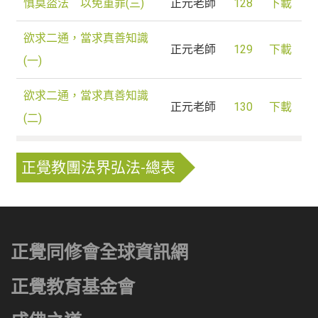
慎莫盜法 以免重罪(三)
正元老師
128
下載
欲求二通，當求真善知識
正元老師
129
下載
(一)
欲求二通，當求真善知識
正元老師
130
下載
(二)
正覺教團法界弘法-總表
正覺同修會全球資訊網
正覺教育基金會