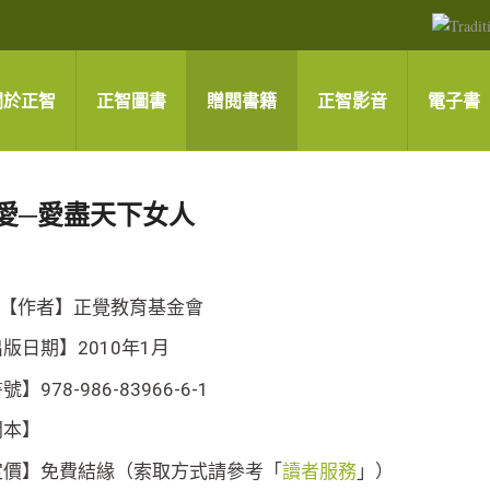
關於正智
正智圖書
贈閱書籍
正智影音
電子書
愛─愛盡天下女人
【作者】正覺教育基金會
版日期】2010年1月
號】978-986-83966-6-1
開本】
定價】免費結緣（索取方式請參考「
讀者服務
」）