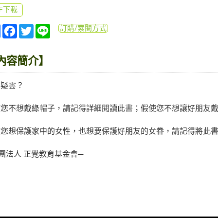
DF下載
分
Facebook
Twitter
Line
訂購/索閱方式
享
內容簡介】
帽疑雲？
使您不想戴綠帽子，請記得詳細閱讀此書；假使您不想讓好朋友
使您想保護家中的女性，也想要保護好朋友的女眷，請記得將此
團法人 正覺教育基金會─