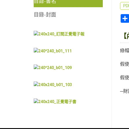
目錄-書名
P
目錄-封面
【
綠
假
假
─財