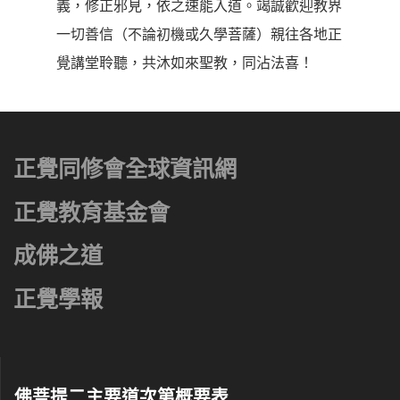
義，修正邪見，依之速能入道。竭誠歡迎教界
一切善信（不論初機或久學菩薩）親往各地正
覺講堂聆聽，共沐如來聖教，同沾法喜！
正覺同修會全球資訊網
正覺教育基金會
成佛之道
正覺學報
佛菩提二主要道次第概要表