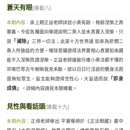
蒼天有眼
(連載八)
本期內容：
承上期正益老師詳述小乘有餘、無餘涅槃之真
實義，今從各種面向舉證說明二乘人並未真實入涅槃，只
是
「滅除」
三界一切法；此是十方世界諸 如來為悲憫二
乘人所施設的方便，唯除菩薩證得法界實相心真實如來藏
能不入涅槃而證涅槃。正益老師復破斥連小乘法都不懂的
宗喀巴等古今喇嘛我見未斷，欲以日日行淫欲的雙身法誑
惑無知眾生，妄言能夠證得空性心，大妄語而說
「即身
成佛」
。詳細內容請見本期連載。
見性與看話頭
(連載十九)
本期內容：
正倖老師舉出 平實導師於《正法眼藏》書中