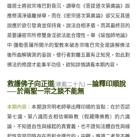
雄居士將就宗喀巴對昏沉、調舉在《菩提道次第廣論》說
應修清淨遠離掉舉，而在《密宗道次第廣論》卻又反其道
說應於欲引發貪並保持貪，說法自相矛盾，而其最終目的
是要讓密宗所修雙身淫欲法能合理性。舉《瑜伽師地論》
中 彌勒菩薩所開示的聖教來破赤宗喀巴完全是誤解佛法
後所曲解猜測的妄說，使行者對離五蓋有正知見，如此對
佛法的修證才能事半功倍，欲知詳情請看本期內容。
救護佛子向正道
─論釋印順說
(連載二十九)
──於兩聖一宗之談不能無
本期內容：
本期游宗明老師舉出釋印順的盲點：在於否認
第七識、第八識而去相信喇嘛教（假藏傳佛教）的六識
論，不知道自性與緣起的真實義，也不證知法體自性與緣
起性空是同時存在而和合運作的，中觀、唯識二者皆不離