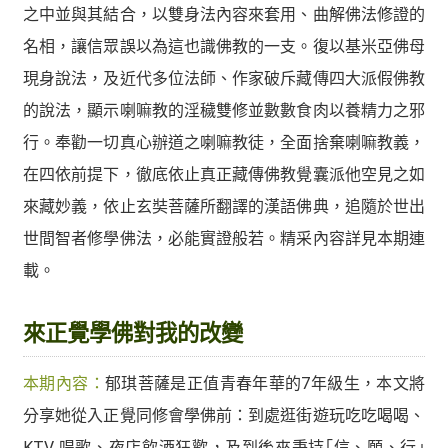
之中並與其結合，以雙身法內容來套用、曲解佛法修證的
名相，讓信眾誤以為這也識佛教的一支。復以基米亞佛母
現身說法，及近代多位法師、作家破斥藏傳四大派假佛教
的說法，顯示喇嘛教的淫穢雙修並數數食肉以養精力之邪
行。奉勸一切真心辦道之喇嘛教徒，全面捨棄喇嘛教義，
在四依前提下，徹底依止真正藏傳佛教覺囊派他空見之如
來藏妙義，依止玄奘菩薩所翻譯的漢語佛典，追隨於世出
世間智者修學佛法，必能實證般若。精采內容詳見本期連
載。
來正覺學佛對我的改變
本期內容：
郁琪菩薩是正值青春年華的7年級生，本文將
分享她從入正覺同修會學佛前：到處逛街遊玩吃吃喝喝、
KTV 唱歌、夜店飲酒狂歡，及到後來秉持｢信、願、行｣