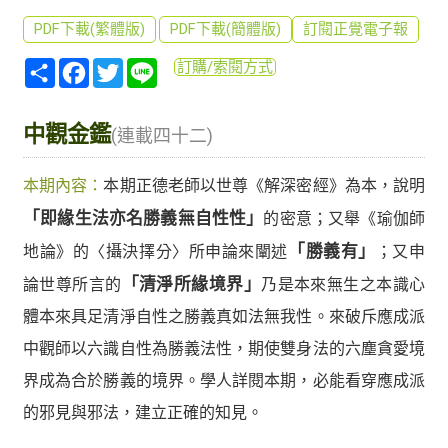
PDF下載(繁體版)
PDF下載(簡體版)
訂閱正覺電子報
分
Facebook
Twitter
Line
訂購/索閱方式
享
中觀金鑑
(連載四十二)
本期內容：
本期正德老師以世尊《解深密經》為本，說明
「即緣生法亦名勝義無自性性」
的密意；又舉《瑜伽師
地論》的〈攝決擇分〉所申論來闡述
「勝義有」
；又申
論世尊所言的
「清淨所緣境界」
乃是本來無生之本識心
體本來具足清淨自性之勝義真如法無我性。來破斥應成派
中觀師以六識自性為勝義法性，期使雙身法的六塵貪愛境
界成為合於勝義的境界。學人詳閱本期，必能看穿應成派
的邪見與邪法，建立正確的知見。