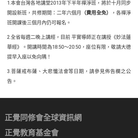
1.本會台灣各地講堂2013年下半年禪淨班，將於十月同步
開設新班，共修期間：二年六個月
（費用全免）
，各禪淨
班開課後三個月內仍可報名。
2.全省每週二晚上講經，目前 平實導師正在講授《妙法蓮
華經》。開講時間為18:50～20:50，座位有限，敬請大德
提早入座以免向隅！
3.菩薩戒布薩、大悲懺法會等日期，請參見佈告欄之公
告。
正覺同修會全球資訊網
正覺教育基金會