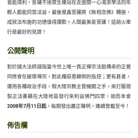
皆能得利，菩薩不捨眾生連站在走道間一心渴求學法的年
輕人都能同霑法益，最後覺鑫菩薩將《無相念佛》轉施，
成就法布施的功德值得讚歎。人間最美是菩薩！這趟火車
行是最好的見證！
公開聲明
對於諸大法師誣指當今世上唯一真正禪宗法脈傳承的正覺
同修會在破壞禪宗，對此種惡意顛倒的指控；更有甚者，
運用各種政治手段，假大陸宗教主管機關之手，來打壓箝
製正法書籍在大陸地區發行來利益佛門四眾，故而本會
2008年7月11日起
，每期發出嚴正聲明，連續登載至今！
佈告欄