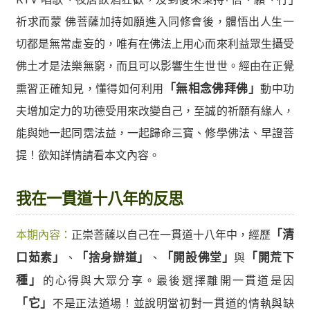
祈求而蒙 佛菩薩加持如願進入同修會後，體悟出人生一
切都是無常虛妄的，唯有在佛法上用心而來利益眾生攝受
佛土才是法樂無窮，而且可以影響生生世世。經由在正覺
熏習正確知見，懂得如何利用
「無相念佛拜佛」
動中功
夫增加定力的功德受用來改變自己，至誠的祈願有緣人，
能與她一起同霑法益，一起歸命三寶、修學佛法、早證菩
提！欲知詳情請看本文內容。
我在一貫道十八年的反思
本期內容：
正崇菩薩以自己在一貫道十八年中，經歷
「清
口茹素」
、
「捨身辦道」
、
「開設佛堂」
與
「開荒下
種」
的心得與大眾分享。最後選擇離開一貫道是因
「它」
不是正法道場！並說明當初對一貫道的情執與缺