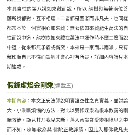
本具自性的第八識如來藏而說，所以 龍樹與無著兩位菩
薩所說都對，互不相違，二者都是聖者而非凡夫，也同樣
都宗本於一個實相心如來藏：無著依如來藏能生萬法的自
性而說中道，龍樹依如來藏在萬法中運作時不墮二邊而說
中道，從來都無矛盾或衝突，本來是一家而非兩派；只有
釋印順自己不懂而誤解才會心裡有所疑，詳細內容請見本
期連載。
假鋒虛焰金剛乘
(連載五)
本期內容：
本文正安法師說明實證空性之真實義，並討論
大、小乘斷煩惱的方法，對比以雙修婬樂為根本教義的喇
嘛教徒，顯見其乃我見未斷、落入意識貪愛變相境界之中
而不知，喇嘛教為與 佛陀正教諍勝，因此入篡佛教凡夫