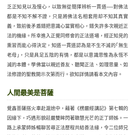
乏正知見以及慢心，以致無從簡擇辨析一貫道──對佛法
都是不知不解不證，只是將佛法名相套用却不知其真實
義，致前後矛盾錯把意識心當實相心，錯失許多次親近正
法的機緣。所幸進入正覺同修會的正法道場，經正知見的
熏習而能心得決定，知道一貫道認為是不生不滅的｢無生
老母｣，只是具足五陰的有情，都是以意識思惟為永恆不
滅的本體。學佛當以親近善友、聽聞正法、如理思量、如
法修證的聖教開示次第而行。欲知詳情請看本文內容。
人間最美是菩薩
覺鑫菩薩搭火車赴滬途中，藉著《楞嚴經講記》第七輯的
因緣下，巧遇形貌莊嚴雙眸閃著聰慧光芒的正丁師姊。一
路上承蒙師姊暢聊苦尋正法歷程共結善法緣，令二位師兄