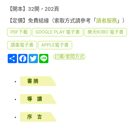
【開本】32開，202頁
【定價】免費結緣（索取方式請參考「
讀者服務
」）
PDF下載
GOOGLE PLAY 電子書
樂天KOBO 電子書
讀墨電子書
APPLE電子書
分
Facebook
Twitter
Line
訂購/索閱方式
享
書 摘
導 讀
序 言