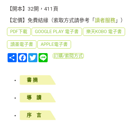
【開本】32開，411頁
【定價】免費結緣（索取方式請參考「
讀者服務
」）
PDF下載
GOOGLE PLAY 電子書
樂天KOBO 電子書
讀墨電子書
APPLE電子書
分
Facebook
Twitter
Line
訂購/索閱方式
享
書 摘
導 讀
序 言