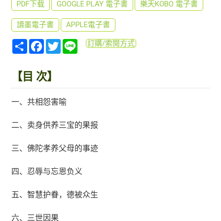
PDF下载
GOOGLE PLAY 電子書
樂天KOBO 電子書
讀墨電子書
APPLE電子書
分
Facebook
Twitter
Line
訂購/索閱方式
享
【目 次】
一、共相怨害喻
二、卖身供养三宝的果报
三、佛陀孝养父母的事迹
四、忍辱与忘恩负义
五、智慧护眷，德被众生
六、三世因果