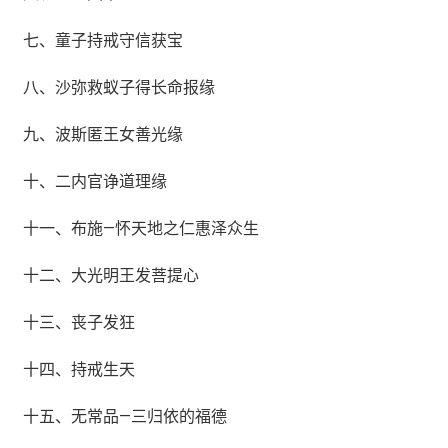
七、童子持戒守信获宝
八、沙弥救蚁子得长命报缘
九、波斯匿王女善光缘
十、二内官诤道理缘
十一、布施—怀天地之仁惠泽众生
十二、大光明王发菩提心
十三、丧子发狂
十四、持戒生天
十五、无常品—三归依的福德