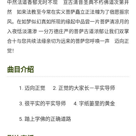
中然法道香郁无时不现 亘古清音圣典不朽佛道次第井
然 如来法教至今常在实义菩萨矗立正法幢为了宿愿振宗
风。在如梦似幻真如所现的缘起中品尝一片菩萨清凉月的
入夜恬淡濡渗 一分万德庄严的菩萨古道浓郁让我们双掌
合十与您共续法缘亲切为远来的菩萨您呼唤一声 迈向正
觉！
曲目介绍
迈向正觉
正觉的大家长－平实导师
很平实的平实导师
字纸篓里的黄金
踏上学佛的正确道路