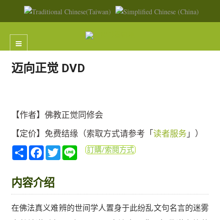
迈向正觉 DVD
【作者】佛教正觉同修会
【定价】免费结缘（索取方式请参考「
读者服务
」）
分
Facebook
Twitter
Line
訂購/索閱方式
享
内容介绍
在佛法真义难辨的世间学人置身于此纷乱文句名言的迷雾