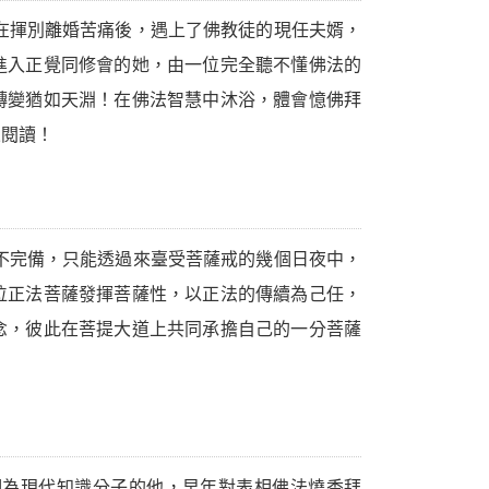
在揮別離婚苦痛後，遇上了佛教徒的現任夫婿，
進入正覺同修會的她，由一位完全聽不懂佛法的
轉變猶如天淵！在佛法智慧中沐浴，體會憶佛拜
來閱讀！
不完備，只能透過來臺受菩薩戒的幾個日夜中，
位正法菩薩發揮菩薩性，以正法的傳續為己任，
念，彼此在菩提大道上共同承擔自己的一分菩薩
翎為現代知識分子的他，早年對表相佛法燒香拜