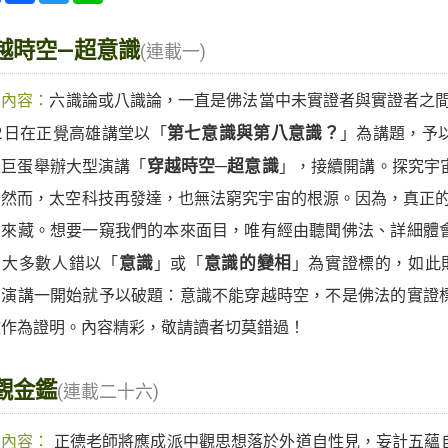
越時空—超意識
(連載一)
期內容：
六識論或八識論，一直是佛法當中未實證者與實證者之間的
2日在正覺高雄講堂以「
第七意識與第八意識？
」為講題，予以
雄巨蛋舉辦大型演講「
穿越時空─超意識
」，接續開講。探究宇
；然而，太空科技再發達，也無法窮究宇宙的根源。因為，真正的
如來藏。想要一窺我們的本來面目，唯有經由聽聞佛法、詳細體
，大多數人錯以「
意識
」或「
意識的變相
」為實證標的，如此
。演講一開始就予以破題：意識不能穿越時空，不是佛法的實證
文作為證明。內容精彩，敬請讀者切莫錯過！
觀金鑑
(連載二十六)
期內容：
正德老師將應成派中觀思想落於外道自性見，妄計五蘊