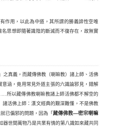
而有作用，以此為中道，其所謂的勝義諦性空唯
唯名思想即隨著識陰的斷滅而不復存在，故無實
。
」之真義，而藏傳佛教（喇嘛教）諸上師、活佛
實意涵，竟用常見外道主張的六識論邪見，錯解
 ……所以藏傳佛教喇嘛教諸上師活佛都不解空的
）諸活佛上師：漢文經典的艱深難懂，不是佛教
義就已偏邪的問題，因為「
藏傳佛教—密宗喇嘛
不知器世間萬物乃是共業有情的第八識如來藏共同
。