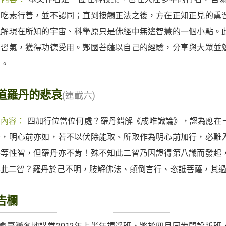
、吃素行善，並不認同；直到接觸正法之後，方在正知正見的熏
理解現在所知的宇宙、科學原只是佛經中無邊智慧的一個小點。
愛習氣，獲得功德受用。鄭國菩薩以自己的經驗，分享與大眾並
情。
道羅丹的悲哀
(連載六)
期內容：
四加行位當位何處？羅丹錯解《成唯識論》，認為應在
行，明心前亦如，若不以伏除能取、所取作為明心前加行，必難
平等性智，但羅丹亦不肯！殊不知此二智乃因證得第八識而發起
無此二智？羅丹於己不明，肢解佛法、顛倒言行、恣詆菩薩，其
告欄