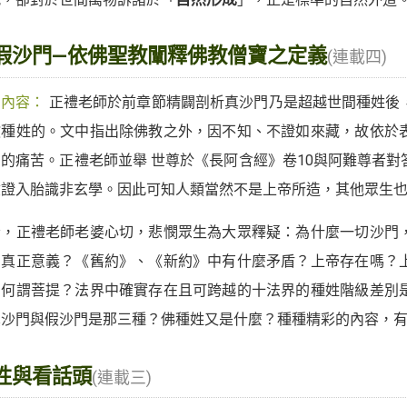
假沙門—依佛聖教闡釋佛教僧寶之定義
(連載四)
期內容：
正禮老師於前章節精闢剖析真沙門乃是超越世間種姓後
教種姓的。文中指出除佛教之外，因不知、不證如來藏，故依於
間的痛苦。正禮老師並舉 世尊於《長阿含經》卷10與阿難尊者
驗證入胎識非玄學。因此可知人類當然不是上帝所造，其他眾生
者，正禮老師老婆心切，悲憫眾生為大眾釋疑：為什麼一切沙門
的真正意義？《舊約》、《新約》中有什麼矛盾？上帝存在嗎？
？何謂菩提？法界中確實存在且可跨越的十法界的種姓階級差別
真沙門與假沙門是那三種？佛種姓又是什麼？種種精彩的內容，
性與看話頭
(連載三)