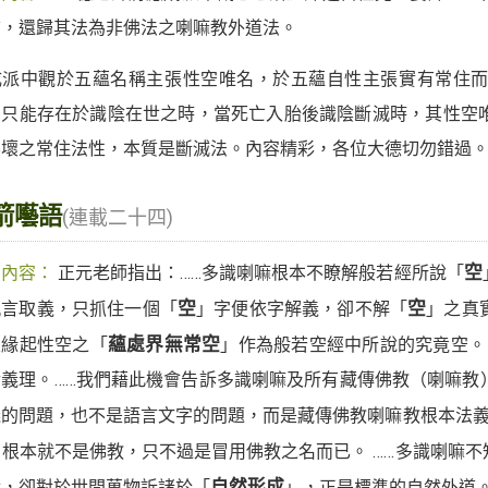
質，還歸其法為非佛法之喇嘛教外道法。
成派中觀於五蘊名稱主張性空唯名，於五蘊自性主張實有常住
，只能存在於識陰在世之時，當死亡入胎後識陰斷滅時，其性空
不壞之常住法性，本質是斷滅法。內容精彩，各位大德切勿錯過
箭囈語
(連載二十四)
期內容：
正元老師指出：……多識喇嘛根本不瞭解般若經所說「
空
執言取義，只抓住一個「
空
」字便依字解義，卻不解「
空
」之真
乘緣起性空之「
蘊處界無常空
」作為般若空經中所說的究竟空。
實義理。……我們藉此機會告訴多識喇嘛及所有藏傳佛教（喇嘛教
義的問題，也不是語言文字的問題，而是藏傳佛教喇嘛教根本法
」根本就不是佛教，只不過是冒用佛教之名而已。 ……多識喇嘛
就，卻對於世間萬物訴諸於「
自然形成
」，正是標準的自然外道