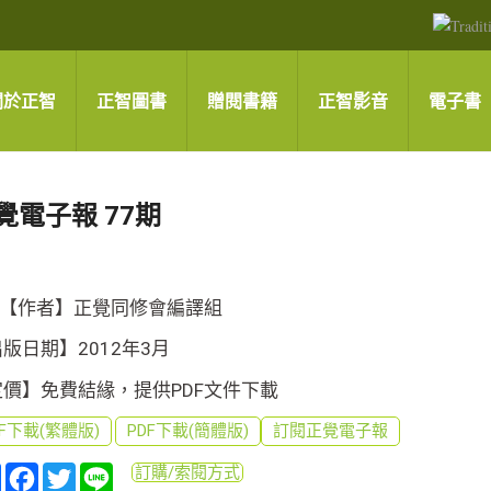
關於正智
正智圖書
贈閱書籍
正智影音
電子書
覺電子報 77期
【作者】正覺同修會編譯組
版日期】2012年3月
定價】免費結緣，提供PDF文件下載
DF下載(繁體版)
PDF下載(簡體版)
訂閱正覺電子報
分
Facebook
Twitter
Line
訂購/索閱方式
享