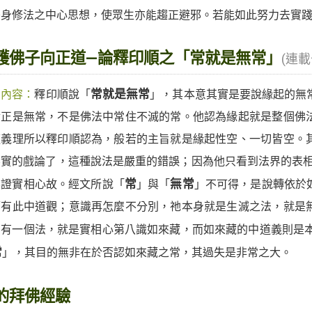
雙身修法之中心思想，使眾生亦能趨正避邪。若能如此努力去實踐
護佛子向正道—論釋印順之「常就是無常」
(連載
期內容：
釋印順說「
常就是無常
」，其本意其實是要說緣起的無
實正是無常，不是佛法中常住不滅的常。他認為緣起就是整個佛
道義理所以釋印順認為，般若的主旨就是緣起性空、一切皆空。
無實的戲論了，這種說法是嚴重的錯誤；因為他只看到法界的表相
不證實相心故。經文所說「
常
」與「
無常
」不可得，是說轉依於
而有此中道觀；意識再怎麼不分別，祂本身就是生滅之法，就是
只有一個法，就是實相心第八識如來藏，而如來藏的中道義則是
常
」，其目的無非在於否認如來藏之常，其過失是非常之大。
的拜佛經驗