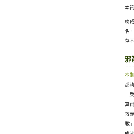
本
應
名
存
邪
本
都
二
真
教
教
成