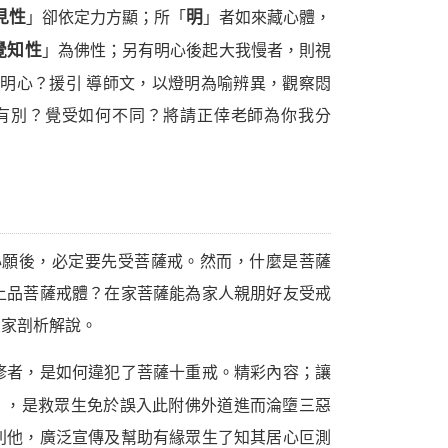
見性
」卻依定力方顯；所「
明
」者如來藏心體，
覺知性
」為佛性；另有明心後起大我慢者，則視
明心？援引 導師文，以燈明為喻辨異，觀察悶
有別？覺受如何不同？將請正倖老師為你我分
心願後，必定要先受菩薩戒。然而，什麼是菩薩
上品菩薩戒體？在家菩薩能為家人親朋好友受戒
大家剖析解說。
修者，是如何違犯了菩薩十重戒。精彩內容；讓
」，是救眾生免於誤入此附佛外道進而淪墮三惡
利他，廣泛宣傳及幫助有緣眾生了知其居心叵測