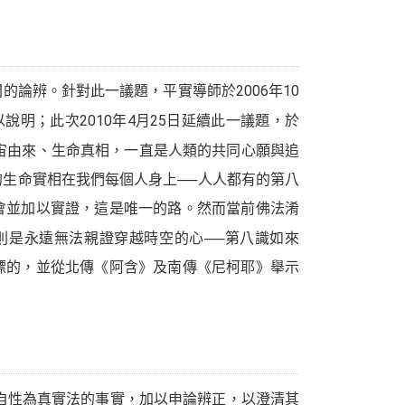
論辨。針對此一議題，平實導師於2006年10
說明；此次2010年4月25日延續此一議題，於
宙由來、生命真相，一直是人類的共同心願與追
生命實相在我們每個人身上──人人都有的第八
會並加以實證，這是唯一的路。然而當前佛法淆
則是永遠無法親證穿越時空的心──第八識如來
標的，並從北傳《阿含》及南傳《尼柯耶》舉示
自性為真實法的事實，加以申論辨正，以澄清其