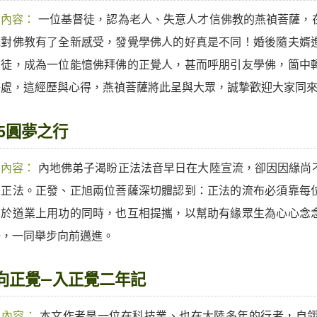
期內容：
一位基督徒，認為老人、失意人才信佛教的燕禎菩薩，
她對佛教有了全新感受，發覺學佛人的好真是不同！婚後隨夫婿
督徒，成為一位能憶佛拜佛的正覺人，甚而呼朋引友學佛，箇中
好處，這經歷與心得，燕禎菩薩將此呈與大眾，誠摯歡迎大家同
25圓夢之行
期內容：
內地佛弟子渴盼正法法音早日在大陸宣流，卻因因緣尚
炙正法。正發、正旭兩位菩薩深切體認到：正法的流布必須靠每
自於道業上用功的同時，也互相提攜，以幫助有緣眾生為心心念
任，一同舉步向前邁進。
向正覺—入正覺二年記
期內容：
本文作者是一位在科技業、也在大陸多年的行者，自