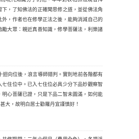
習下，了知佛法的正確聞思修之道，並從佛法角
此外，作者也在修學正法之後，能夠消減自己的
勉勵大眾：親近真善知識，修學菩薩法，利樂諸
十迴向位後，浪言導師錯判。實則地前各階都有
入七住位中。已入七住位必具少分下品妙觀察智
，明心菩薩已證，只是下品二智未圓滿，如何能
過甚大，故明白居士勸羅丹宜謹慎好！