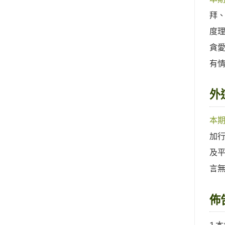
拜
度
貪
有
外
本
加
及
言
佈