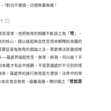
，?對功不唐捐，功德無量無邊！
十三)
常就是常，他把無常的相續不斷說之為「
常
」，
法的核心，錯以緣起無自性空用來解釋如來藏的
其實這是兔無角的戲論之法，那麼佛法就變成唯
──蘊處界緣起性空、無常、無我，何以故？不
如來藏才有此中道觀，不是意識處於不分別的境
無常，蘊處界的諸行無常是方便說，法界中的常
本來非常非無常，遠離兩邊。釋印順之「
常就是