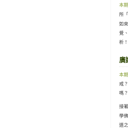
本
所
如
覺
析
廣
本
戒
嗎
接
學
道