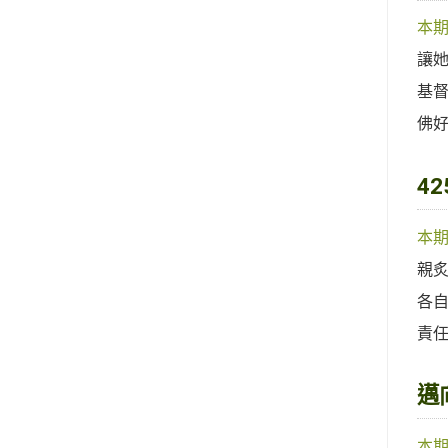
本
讓
基
佛
4
本
親
各
責
邁
本