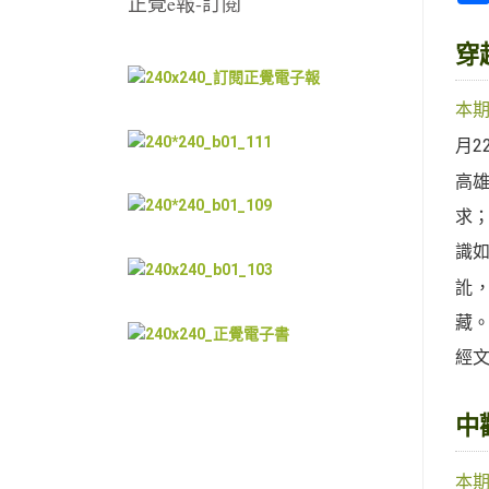
正覺e報-訂閱
穿
本
月2
高
求
識
訛
藏
經
中
本