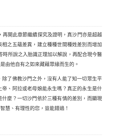
，再開此章節繼續探究及證明，真沙門亦是超越
表相之五蘊差異，建立種種世間種姓差別而增加
對答時所說之入胎識正理加以解說，再配合現今醫
也是由他自有之如來藏藉眾緣而生的。
，除了佛教沙門之外，沒有人能了知一切眾生平
上帝、阿拉或老母娘能永生嗎？真正的永生是什
是什麼？一切沙門依於三種有情的差別，而顯現
有智慧、有理性的您，豈能錯過！