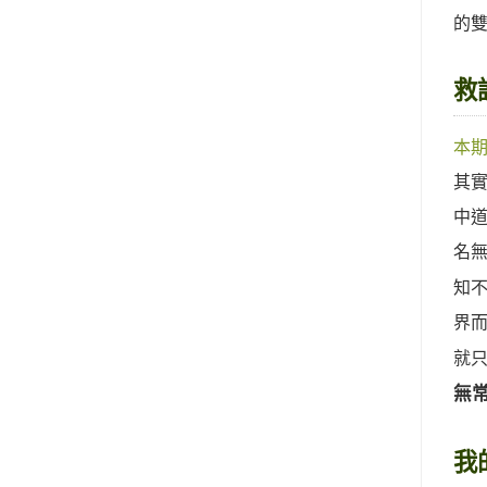
的
救
本
其
中
名
知
界
就
無
我