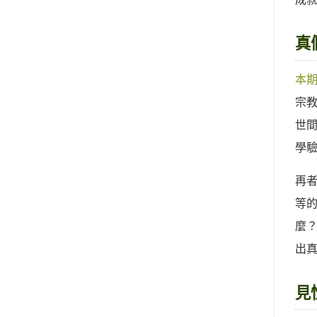
真
本
宗
世
學
再
等
麼
出
見