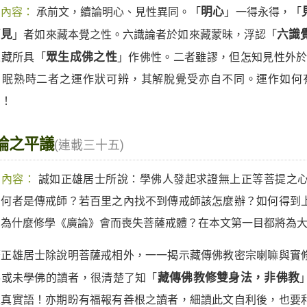
期內容：
承前文，續論明心、見性異同。「
明心
」一得永得，「
「
見
」者如來藏本覺之性。六識論者於如來藏蒙昧，浮認「
六識
來藏所具「
眾生成佛之性
」作佛性。二者雖謬，但怎知見性外於
、眠熟時二者之運作狀可辨，其解脫覺受亦自不同。運作如何
！！
論之平議
(連載三十五)
期內容：
誠如正雄居士所說：學佛人發起求證無上正等菩提之
？何者是傳戒師？若百里之內找不到傳戒師該怎麼辦？如何得到
？為什麼修學《廣論》會而喪失菩薩戒體？在本文第一目都將為
著正雄居士除說明菩薩戒相外，一一揭示藏傳佛教密宗喇嘛與實
佛或未學佛的讀者，很清楚了知「
藏傳佛教修雙身法，非佛教
之真實語！亦期盼有福報有善根之讀者，細讀此文自利後，也要