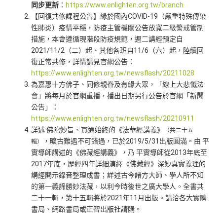
同步更新
：
https://www.enlighten.org.tw/branch
【回復共修課程公告】緣於國內COVID-19（嚴重特殊傳染
性肺炎）疫情平穩，防疫主管機關公告放寬二級警戒管制
措施，本會遵循現階段防疫規範，週二講經預定自
2021/11/2（二）起、其他各班自11/6（六）起，陸續回
復正常共修，詳情請見官網公告：
https://www.enlighten.org.tw/newsflash/20211028
為嘉惠十方佛子、同修親眷及有緣大眾，「線上大悲懺法
會」將每月於官網重播，播出日期另行公告於官網「新聞
公告」：
https://www.enlighten.org.tw/newsflash/20210911
詳述 佛陀妙旨、貫通始終的《法華經講義》
（共二十五
，曠古難遇不可錯過，已於2019/5/31出版圓滿。由 平
輯）
實導師講述的《佛藏經講義》，乃 平實導師從2013年底至
2017年底，歷經四年詳細演繹《佛藏經》深妙真實義理的
講經開示錄音整理成書；詳述古今諸方大師、學人所不知
的第一義諦勝妙法藏，以利今時後世之廣大學人。全書共
二十一輯，第十五輯將於2021年11月出版。請洽各大實體
書局、網路書局或正智出版社請購。