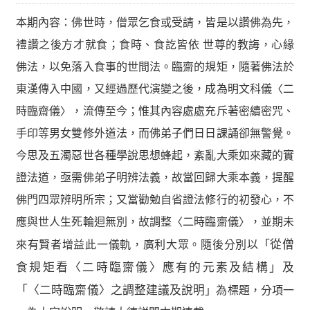
本期內容：
佛世時，僧眾乞食或受請，皆是以讚佛為先，
禮讚之後方才就食；食時、食訖皆依 世尊的教誨，心緣
佛法，以免落入食事的世間法。臨齋的規矩，隨著佛法於
東漢傳入中國，又經過歷代演變之後，成為明文科儀〈二
時臨齋儀〉，流傳至今；惟其內容處處充斥著密續密咒、
手印等男女雙修外道法，而佛弟子們日日課誦卻無警覺。
今思及五濁惡世各種學說思想蜂起，紊亂大乘如來藏的實
證法道，亟需佛弟子明辨法義，故當回歸大乘本義，提醒
佛門四眾辨明所宗；又當勸勉自省證法修行的初發心，不
應與世人生死輪迴無別，故調整〈二時臨齋儀〉，並期未
來有賢者增益此一儀軌，廣利大眾。隨後分別以「
從僧
食規矩看〈二時臨齋儀〉應有的元素及結構」及
「〈二時臨齋儀〉之調整建議及說明
」為標題，分項一