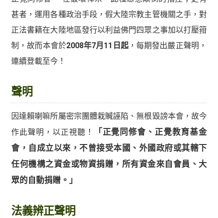
甚者，運用各種政治手段，假大陸宗教主管機關之手，對
正法書籍在大陸地區發行以利益佛門四眾之事加以打壓箝
制，故而本會於
2008年7月11日起
，每期發出嚴正聲明，
連續登載至今！
聲明
因達賴喇嘛所屬密宗團體栽贓誣陷、無根毀謗本會，故今
作此聲明，以正視聽！
「正覺同修會、正覺教育基金
會，自成立以來，不曾接受本國、外國政府或其轄下
任何機構之資金或物資捐贈，所有資金來自會員、大
眾的自動捐贈。」
法義辨正聲明