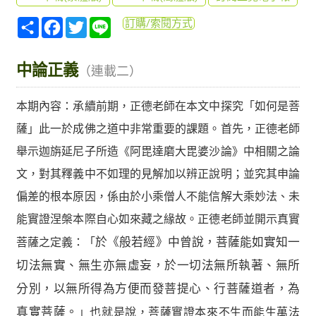
分
Facebook
Twitter
Line
訂購/索閱方式
享
中論正義
（連載二）
本期內容：
承續前期，正德老師在本文中探究「如何是菩
薩」此一於成佛之道中非常重要的課題。首先，正德老師
舉示迦旃延尼子所造《阿毘達磨大毘婆沙論》中相關之論
文，對其釋義中不如理的見解加以辨正說明；並究其申論
偏差的根本原因，係由於小乘僧人不能信解大乘妙法、未
能實證涅槃本際自心如來藏之緣故。正德老師並開示真實
菩薩之定義：「
於《般若經》中曾說，菩薩能如實知一
切法無實、無生亦無虛妄，於一切法無所執著、無所
分別，以無所得為方便而發菩提心、行菩薩道者，為
真實菩薩。
」也就是說，菩薩實證本來不生而能生萬法