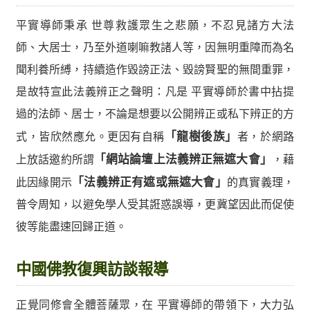
平實導師秉承 世尊救護眾生之悲願，不忍見諸方大法
師、大居士，乃至外道喇嘛教諸人等，因無明重障而為名
聞利養所縛，持續造作毀謗正法、毀謗賢聖的無間重罪，
是故特宣此法義辨正之聲明：凡是 平實導師於書中拈提
過的法師、居士，不論是想要以公開辨正或私下辨正的方
式，皆欣然應允。更因有自稱
「龍樹後族」
者，於網路
上放話邀約所謂
「網站論壇上法義辨正無遮大會」
，藉
此因緣開示
「法義辨正有遮或無遮大會」
的真實義理，
普令周知，以避免學人受其誑惑誤導，更冀望因此而促使
彼等能盡速回歸正道。
中國佛教復興訪談報導
正覺同修會全體菩薩眾，在 平實導師的帶領下，大力弘