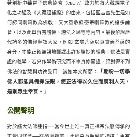
著剖析中華電子佛典協會
致力於將大藏經電子
（CBETA）
化之功過及《大藏經補編》的由來，包括藍吉富先生是如
何認同喇嘛教為佛教，又大量收錄密宗喇嘛教的諸多論
著，以及此舉實有謗佛、謗法之過等等內容。最後解說歷
代諸多的佛經翻譯大家，例如 玄奘菩薩以真實義菩薩的
身分，才能正確無誤地翻譯出許多勝妙的經典；佛法是實
證的義學，若只作學術研究而不事真修實證，絕對得不到
佛法的智慧與功德受用！誠如本文所願：
「期盼一切學
佛人都能具備擇法眼，使正法得以久住而廣利人天，
是則眾生幸甚。」
公開聲明
對於諸大法師誣指──當今世上唯一真正禪宗法脈傳承的
正覺同修會──在破壞禪宗，此種惡意顛倒的指控；更有