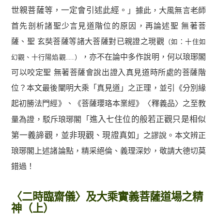
世親菩薩等，一定會引述此經。
」據此，大風無言老師
首先剖析諸聖少言見道階位的原因，再論述聖 無著菩
薩、聖 玄奘菩薩等諸大菩薩對已親證之現觀
（如：十住如
，亦不在論中多作說明，何以琅琊閣
幻觀、十行陽焰觀……）
可以咬定聖 無著菩薩會說出證入真見道時所處的菩薩階
位？本文最後闡明大乘「真見道」之正理，並引《分別緣
起初勝法門經》、《菩薩瓔珞本業經》〈釋義品〉之至教
量為證，駁斥琅琊閣「
進入七住位的般若正觀只是相似
第一義諦觀，並非現觀、現證真如
」之謬說。本文辨正
琅琊閣上述諸論點，精采絕倫、義理深妙，敬請大德切莫
錯過！
〈二時臨齋儀〉及大乘實義菩薩道場之精
神（上）