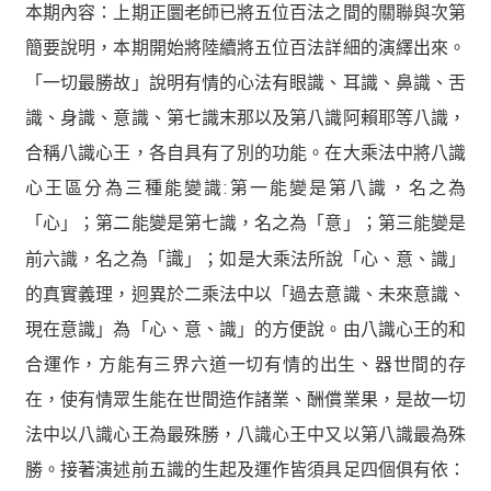
本期內容：
上期正圜老師已將五位百法之間的關聯與次第
簡要說明，本期開始將陸續將五位百法詳細的演繹出來。
「一切最勝故」說明有情的心法有眼識、耳識、鼻識、舌
識、身識、意識、第七識末那以及第八識阿賴耶等八識，
合稱八識心王，各自具有了別的功能。在大乘法中將八識
心王區分為三種能變識:第一能變是第八識，名之為
「心」；第二能變是第七識，名之為「意」；第三能變是
前六識，名之為「
識
」；如是大乘法所說「心、意、識」
的真實義理，迥異於二乘法中以「過去意識、未來意識、
現在意識」為「心、意、識」的方便說。由八識心王的和
合運作，方能有三界六道一切有情的出生、器世間的存
在，使有情眾生能在世間造作諸業、酬償業果，是故一切
法中以八識心王為最殊勝，八識心王中又以第八識最為殊
勝。接著演述前五識的生起及運作皆須具足四個俱有依：