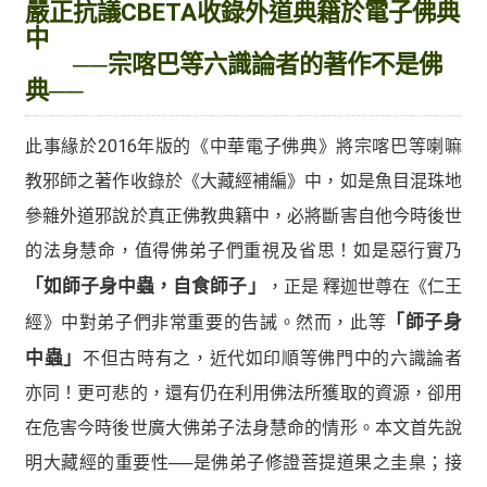
嚴正抗議CBETA收錄外道典籍於電子佛典
中
──宗喀巴等六識論者的著作不是佛
典──
此事緣於2016年版的《中華電子佛典》將宗喀巴等喇嘛
教邪師之著作收錄於《大藏經補編》中，如是魚目混珠地
參雜外道邪說於真正佛教典籍中，必將斷害自他今時後世
的法身慧命，值得佛弟子們重視及省思！如是惡行實乃
「如師子身中蟲，自食師子」
，正是 釋迦世尊在《仁王
經》中對弟子們非常重要的告誡。然而，此等
「師子身
中蟲」
不但古時有之，近代如印順等佛門中的六識論者
亦同！更可悲的，還有仍在利用佛法所獲取的資源，卻用
在危害今時後世廣大佛弟子法身慧命的情形。本文首先說
明大藏經的重要性──是佛弟子修證菩提道果之圭臬；接