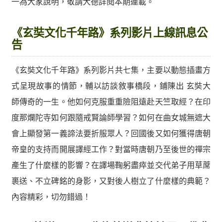
一為大家說明，敬請大德詳閱本期連載。
《玄奘文化千年路》系列影片上線訊息公
告
《玄奘文化千年路》系列影片共七集，主要以動態插畫方
式呈現故事的情節，輔以訪談敘事橋段，鋪陳出 玄奘大
師傳奇的一生。他如何克服重重險阻遠赴天竺取經？在印
度那爛陀寺如何跟隨戒賢論師學習？如何在曲女城無遮大
會上顯發第一義諦法要折服眾人？回國後又如何獲得唐朝
帝皇的支持而開展譯經工作？對當時唐朝乃至後世的禪宗
產生了什麼樣的影響？在譯場鞠躬盡瘁並交代弟子用草蓆
裹送、不立碑銘的身影，又對後人樹立了什麼樣的典範？
內容精彩，切勿錯過！