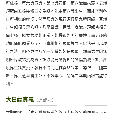
所依根、第六識意識、第七識意根、第八識如來藏。五識
須藉由五根接觸五塵為緣才能由第八識出生，而能了別各
自所相應的塵境；然而眼識的現行須具足九種因緣，耳識
之生起須具足八緣，乃至鼻識、舌識、身識之現起皆須具
備七緣，還要根功能正常，能攝取外面的塵境；而五識的
功能僅能領受及了別五塵粗相的現量境界。佛法是可以親
證之法，明心見性乃至一切種智皆是現量；然而眾生因無
明所障故認妄為真，認取能見聞覺知的識陰為我，於六塵
境界生諸貪愛，執著不捨而造作善惡諸業，導致世世隨業
於三界六道流轉生死，不識本心。請詳看本期內容當能得
利。
大日經真義
（連載九）
本期內容：
「本期繼續解說偽經《大日經》的內涵。正光