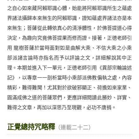
之自心如來藏阿賴耶識心體，始能將阿賴耶識所生之蘊處
界諸法攝歸本來無生的阿賴耶識，證知蘊處界諸法亦是本
來無生；菩薩從此轉依真心的清淨體性，於佛菩提道心得
決定，為趣向究竟佛菩提果而修而證。接著，正德老師引
用 龍樹菩薩於當時面對如是曲解大乘、不信大乘之小乘
部派諸言論時亦指名而予以評論之文，詳細解說其中正
理。本期並進入下一單元，正德老師引用《異部宗輪論述
記》，以專章一一剖析當時小乘部派佛教偏執之處，內容
精彩，難得難聞！尤其對於欲破邪顯正、荷擔如來家業、
圓滿成佛之道的菩薩眾們，更應詳細閱讀此勝妙、詳實、
難得之文章，再加以深思乃至現觀，必功不唐捐。
正覺總持咒略釋
（連載二十二）