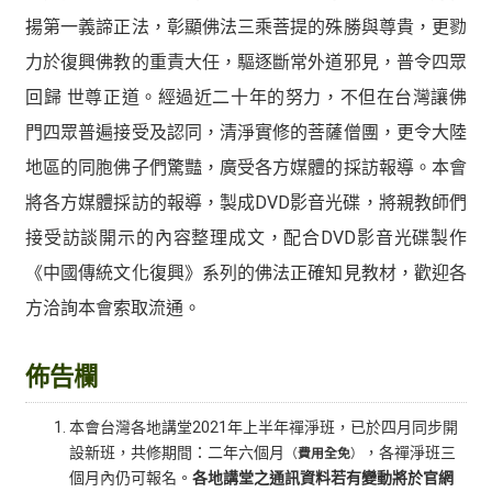
揚第一義諦正法，彰顯佛法三乘菩提的殊勝與尊貴，更勠
力於復興佛教的重責大任，驅逐斷常外道邪見，普令四眾
回歸 世尊正道。經過近二十年的努力，不但在台灣讓佛
門四眾普遍接受及認同，清淨實修的菩薩僧團，更令大陸
地區的同胞佛子們驚豔，廣受各方媒體的採訪報導。本會
將各方媒體採訪的報導，製成DVD影音光碟，將親教師們
接受訪談開示的內容整理成文，配合DVD影音光碟製作
《中國傳統文化復興》系列的佛法正確知見教材，歡迎各
方洽詢本會索取流通。
佈告欄
本會台灣各地講堂2021年上半年禪淨班，已於四月同步開
設新班，共修期間：二年六個月
，各禪淨班三
（
費用全免
）
個月內仍可報名。
各地講堂之通訊資料若有變動將於官網