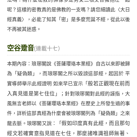
呢？這樣的密教真的是佛教的一支嗎？請您細讀此〈大日
經真義〉，必能了知其「密」是多麼荒誕不經，從此以後
不再被其迷惑。
空谷跫音
(連載十七）
本期內容：
琅琊閣說《菩薩瓔珞本業經》自古以來即被歸
為「疑偽類」，而琅琊閣之所以毀謗這部經，起因於 平
實導師舉示此經證明 如來早已宣示「
般若正觀現在前而
入真見道是第七住位
」；針對琅琊閣對此經的誣指，大
風無言老師以《菩薩瓔珞本業經》在歷史上所發生過的事
件，詳析這部真經為什麼會被琅琊閣列為「疑偽類」之來
龍去脈。琅琊閣又說：「
假如印度真有此經，而且那句
經文若確實意指見道在七住，那麼諸唯識祖師無著、