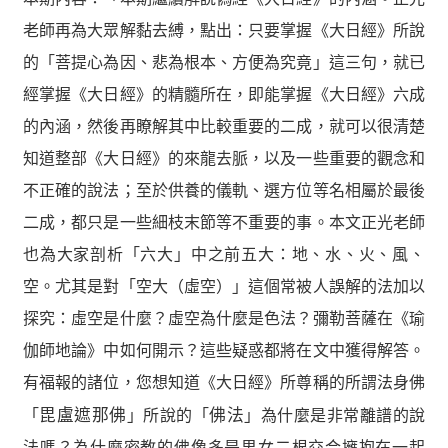
老師再為大眾解黏去縛，點出：只要掌握《大日經》所說
的「菩提心為因、悲為根本、方便為究竟」這三句，就已
經掌握《大日經》的精髓所在，即能掌握《大日經》六成
的內涵，然後再瞭解其中比較重要的二成，就可以很清楚
知道整部《大日經》的來龍去脈，以及一些重要的觀念和
不正確的說法；至於供養的儀軌、選方位等名相屬於最後
二成，都只是一些細枝末節等不重要的事。本文正光老師
也為大家剖析「六大」中之前五大：地、水、火、風、
空。尤其是對「空大（虛空）」這個常被人誤解的法加以
探究：虛空是什麼？虛空為什麼是色法？彌勒菩薩在《瑜
伽師地論》中如何開示？這些疑惑都將在文中獲得解答。
有福報的諸位，您想知道《大日經》所尊稱的所謂法身佛
「
毘盧遮那佛
」所說的「
佛法
」為什麼是非常離譜的說
法嗎？為什麼密教的佛像多是男女二根交合擁抱在一起