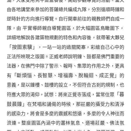
滿，大家受用完午齋盒餐後，開始參觀導覽的活動。當天
由各地講堂來參加的菩薩總共編成九隊，分別循順時鐘和
逆時針的方向進行導覽。自行開車前往的親教師們自成一
隊，由 平實導師親自導覽園區，於大幅園區鳥瞰圖下，
詳細地解說各建築物規劃的特色和內容後，就帶著大夥兒
「按圖索驥」
，一站一站的過關闖寨，彩繪自己心中的
正法所映現之版圖。正威老師說明鐘、鼓都是佛門重要的
法器，在佛門中除了警示、報時、集眾的作用之外，更具
有
「斷煩惱、長智慧、增福壽、脫輪迴、成正覺」
的
意義，是以鐘樓、鼓樓的設立，不但符合古剎的規制，也
符應大眾的渴仰，試想：將來正覺寺落成，當常住眾
「暮
鼓晨鐘」
在梵唱和誦偈的時候，那莊嚴的攝受力和清淨
的感染力，將會是多麼的震撼和悠遠，多麼的令人神往而
流連。整座園區內涵中的叢林氣息、道場莊嚴、佛法氛