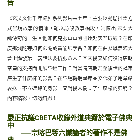
告
《玄奘文化千年路》系列影片共七集，主要以動態插畫方
式呈現故事的情節，輔以訪談敘事橋段，鋪陳出 玄奘大
師傳奇的一生。他如何克服重重險阻遠赴天竺取經？在印
度那爛陀寺如何跟隨戒賢論師學習？如何在曲女城無遮大
會上顯發第一義諦法要折服眾人？回國後又如何獲得唐朝
帝皇的支持而開展譯經工作？對當時唐朝乃至後世的禪宗
產生了什麼樣的影響？在譯場鞠躬盡瘁並交代弟子用草蓆
裹送、不立碑銘的身影，又對後人樹立了什麼樣的典範？
內容精彩，切勿錯過！
嚴正抗議CBETA收錄外道典籍於電子佛典
中
──宗喀巴等六識論者的著作不是佛