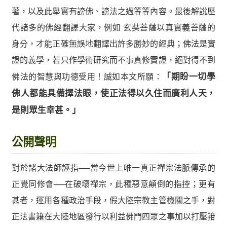
著，以及此舉實有謗佛、謗法之過等等內容。最後解說歷
代諸多的佛經翻譯大家，例如 玄奘菩薩以真實義菩薩的
身分，才能正確無誤地翻譯出許多勝妙的經典；佛法是實
證的義學，若只作學術研究而不事真修實證，絕對得不到
佛法的智慧與功德受用！誠如本文所願：
「期盼一切學
佛人都能具備擇法眼，使正法得以久住而廣利人天，
是則眾生幸甚。」
公開聲明
對於諸大法師誣指──當今世上唯一真正禪宗法脈傳承的
正覺同修會──在破壞禪宗，此種惡意顛倒的指控；更有
甚者，運用各種政治手段，假大陸宗教主管機關之手，對
正法書籍在大陸地區發行以利益佛門四眾之事加以打壓箝