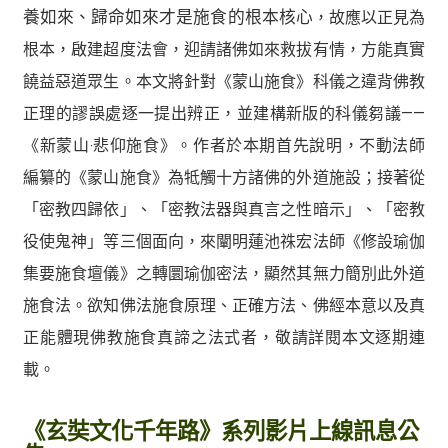
養如來、歸命如來才是施食的根本核心
，故應以正見為
根本，啟建超度法會，迎請諸佛如來救拔有情，方能真實
饒益惡道眾生。本文將針對《蒙山施食》科儀之違背佛教
正理的謬誤處逐一提出辨正，並建構新版的科儀芻議——
《新蒙山‧悲仰施食》。作者於本期首先說明，不動法師
編纂的《蒙山施食》為牴觸十方諸佛的外道施設；接著從
「密教四歸依」、「密教法器與真言之性暗示」、「密教
役使鬼神」等三個面向，來闡明蓮池祩宏法師《修設瑜伽
集要施食壇儀》之轉圜瑜伽密法，顯然其無力簡別此外道
施食法。欲知佛法施食原理、正確方法、佛經本意以及真
正能體現佛教施食真諦之法式者，敬請詳閱本文逐期連
載。
《玄奘文化千年路》系列影片上線訊息公