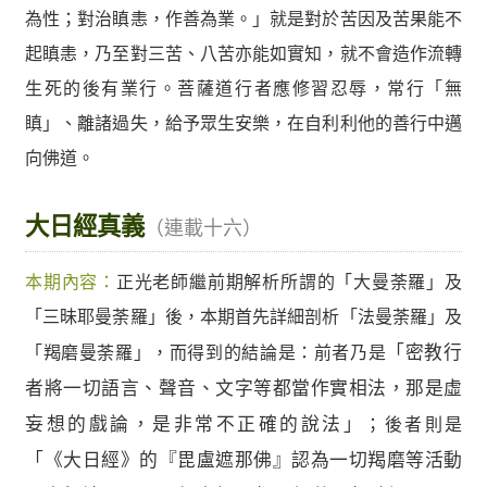
為性；對治瞋恚，作善為業。」就是對於苦因及苦果能不
起瞋恚，乃至對三苦、八苦亦能如實知，就不會造作流轉
生死的後有業行。菩薩道行者應修習忍辱，常行「無
瞋」、離諸過失，給予眾生安樂，在自利利他的善行中邁
向佛道。
大日經真義
（連載十六）
本期內容：
正光老師繼前期解析所謂的「大曼荼羅」及
「三昧耶曼荼羅」後，本期首先詳細剖析「法曼荼羅」及
「羯磨曼荼羅」，而得到的結論是：前者乃是
「密教行
者將一切語言、聲音、文字等都當作實相法，那是虛
妄想的戲論，是非常不正確的說法」
；後者則是
「《大日經》的『毘盧遮那佛』認為一切羯磨等活動