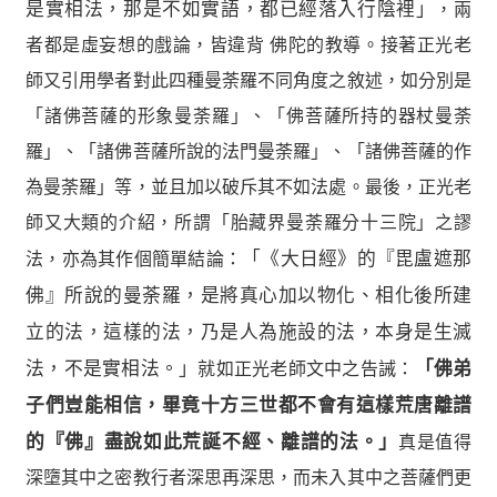
是實相法，那是不如實語，都已經落入行陰裡」
，兩
者都是虛妄想的戲論，皆違背 佛陀的教導。接著正光老
師又引用學者對此四種曼荼羅不同角度之敘述，如分別是
「諸佛菩薩的形象曼荼羅」、「佛菩薩所持的器杖曼荼
羅」、「諸佛菩薩所說的法門曼荼羅」、「諸佛菩薩的作
為曼荼羅」等，並且加以破斥其不如法處。最後，正光老
師又大類的介紹，所謂「胎藏界曼荼羅分十三院」之謬
法，亦為其作個簡單結論：
「《大日經》的『毘盧遮那
佛』所說的曼荼羅，是將真心加以物化、相化後所建
立的法，這樣的法，乃是人為施設的法，本身是生滅
法，不是實相法。」
就如正光老師文中之告誡：
「佛弟
子們豈能相信，畢竟十方三世都不會有這樣荒唐離譜
的『佛』盡說如此荒誕不經、離譜的法。」
真是值得
深墮其中之密教行者深思再深思，而未入其中之菩薩們更