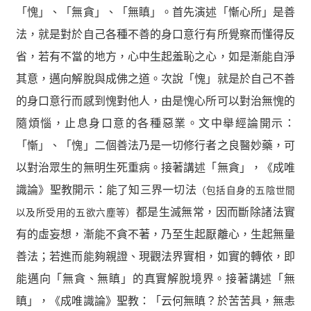
「愧」、「無貪」、「無瞋」。首先演述「慚心所」是善
法，就是對於自己各種不善的身口意行有所覺察而懂得反
省，若有不當的地方，心中生起羞恥之心，如是漸能自淨
其意，邁向解脫與成佛之道。次說「愧」就是於自己不善
的身口意行而感到愧對他人，由是愧心所可以對治無愧的
隨煩惱，止息身口意的各種惡業。文中舉經論開示：
「慚」、「愧」二個善法乃是一切修行者之良醫妙藥，可
以對治眾生的無明生死重病。接著講述「無貪」，《成唯
識論》聖教開示：能了知三界一切法
（包括自身的五陰世間
都是生滅無常，因而斷除諸法實
以及所受用的五欲六塵等）
有的虛妄想，漸能不貪不著，乃至生起厭離心，生起無量
善法；若進而能夠親證、現觀法界實相，如實的轉依，即
能邁向「無貪、無瞋」的真實解脫境界。接著講述「無
瞋」，《成唯識論》聖教：「云何無瞋？於苦苦具，無恚