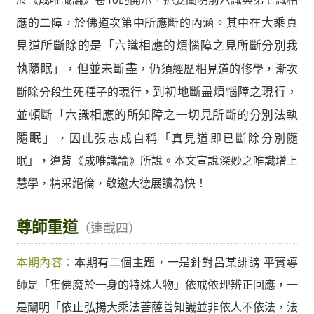
應的二障，於佛道次第中所應斷的內涵。其中在
大乘真
見道所斷除的是「六識相應的煩惱障之見所斷分別我
執隨眠」，但並未斷盡，
仍須經歷相見道的修學，漸次
斷除分段生死種子的現行，
到初地斷盡煩惱障之現行，
並頓斷「六識相應的所知障之一切見所斷的分別法執
隨眠」
，因此張志成自稱「真見道即已斷除分別隨
眠」，違背《成唯識論》所說。本文宣說深妙之唯識增上
慧學，精采絕倫，敬邀大德展讀為快！
尊師重道
（連載四）
本期內容：
本期有二個主題，一是針對呂某誹謗 平實導
師是「集佛魔於一身的特殊人物」依戒依理辨正回應，一
是闡明「依止弘揚大乘法菩薩善知識並非依人不依法，法