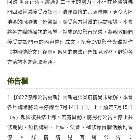
回歸 世尊正道。經過近二十年的努力，不但在台灣讓佛
門四眾普遍接受及認同，清淨實修的菩薩僧團，更令大陸
地區的同胞佛子們驚豔，廣受各方媒體的採訪報導。本會
將各方媒體採訪的報導，製成DVD影音光碟，將親教師們
接受訪談開示的內容整理成文，配合DVD影音光碟製作
《中國傳統文化復興》系列的佛法正確知見教材，歡迎各
方洽詢本會索取流通。
佈告欄
1.【0627停課公告更新】因新冠肺炎疫情尚未緩解，本會
各地講堂將延長停課至7月14日
止，預定7月15日
（四）
起恢復共修上課。若有異動，將另行公告。停止共
（五）
修期間，包括講經、上課、法會、禪修等實體活動均暫
停。詳情請見官網公告：