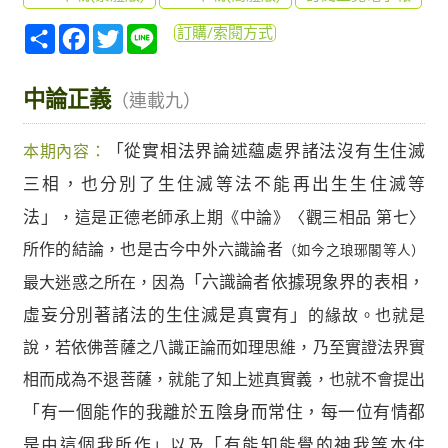
分
Facebook
Twitter
Line
訂購/索閱方式
享
中論正義
（連載九）
本期內容：
「從實相法界論述蘊處界諸法沒有生住滅
三相，也分別了生住滅等法不能再出生生住滅等
法」
，這是正德老師承上期《中論》〈觀三相品 第七〉
所作的結論，也是古今中外六識論者
（如今之琅琊閣等人）
最大迷惑之所在，因為
「六識論者依據現象界的表相，
虛妄分別著諸法的生住滅是真實有」
的緣故。也就是
說，若依佛菩薩之八識正論而如理思維，乃至實證法界實
相而成為不退菩薩，就能了知上述真實義，也就不會提出
「有一個能作的我離於五陰身而常住，每一位有情都
是由這個我所作」
以及
「有能知能覺的神我等本住