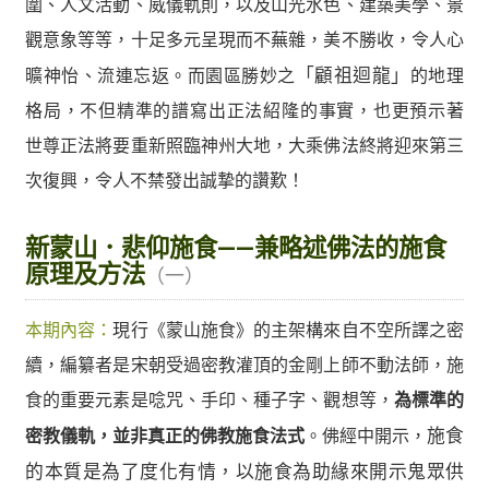
圍、人文活動、威儀軌則，以及山光水色、建築美學、景
觀意象等等，十足多元呈現而不蕪雜，美不勝收，令人心
曠神怡、流連忘返。而園區勝妙之
「顧祖迴龍」
的地理
格局，不但精準的譜寫出正法紹隆的事實，也更預示著
世尊正法將要重新照臨神州大地，大乘佛法終將迎來第三
次復興，令人不禁發出誠摯的讚歎！
新蒙山．悲仰施食——兼略述佛法的施食
原理及方法
（一）
本期內容：
現行《蒙山施食》的主架構來自不空所譯之密
續，編纂者是宋朝受過密教灌頂的金剛上師不動法師，施
食的重要元素是唸咒、手印、種子字、觀想等，
為標準的
密教儀軌，並非真正的佛教施食法式
。佛經中開示，
施食
的本質是為了度化有情，以施食為助緣來開示鬼眾供