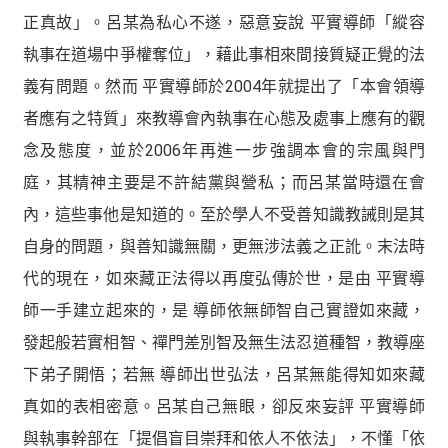
正真故」。呂某為私心不遂，惡意妄說 平實導師「縱容
執事在道場中爭權奪位」，藉此事相來間接質疑正覺的法
義有問題。然而 平實導師於2004年就提出了「本會領導
者應有之特質」來教導會內執事在心態及處事上應有的觀
念及態度，並於2006年再進一步強調本會的宗風與門
庭，其精神主要是不許結黨與營私；而呂某當時還在會
內，這些事他是知道的。至於學人不受善知識教誡則是其
自身的問題，與善知識無關，更無涉法義之正訛。末法時
代的現在，如來藏正法得以再度弘傳於世，是由 平實導
師一手建立起來的，是 導師依無師智自己實證如來藏，
發起般若實相智、禪門差別智及無生法忍道種智，教導座
下弟子開悟；若無 導師出世弘法，呂某無能得知如來藏
真如的表相密意。呂某自己無眼，卻反來妄評 平實導師
與執事幹部在「提倡盲目崇拜和依人不依法」，不懂「依