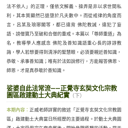
法不依人」的正理，僅依文解義、操弄是非以求世間私
利，其本質顯然已退墮於凡夫數中。而從戒律的角度而
言，呂某及琅琊閣等，都已違背 佛陀教誡，違犯了妄
語、謗僧寶乃至破和合僧的重戒。本篇以「尊師重道」為
名，教導學人應感念 佛陀及善知識語重心長的諄諄教
誨，學人若想要得到清淨的聖慧眼，必須要親近善知識，
恭敬、承事善知識；唯有於法如說修行，方能報答佛恩、
師恩，才是真恭敬於善知識。
娑婆自此法常流——正覺寺玄奘文化宗教
園區啟建動土大典紀實
（下）
本期內容：
正威老師詳實的敘述「正覺寺玄奘文化宗教園
區」啟建動土大典當日所經歷的主要過程。於動土大典圓