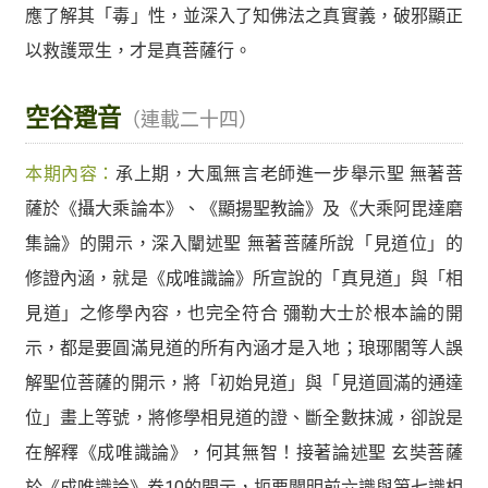
應了解其「毒」性，並深入了知佛法之真實義，破邪顯正
以救護眾生，才是真菩薩行。
空谷跫音
（連載二十四）
本期內容：
承上期，大風無言老師進一步舉示聖 無著菩
薩於《攝大乘論本》、《顯揚聖教論》及《大乘阿毘達磨
集論》的開示，深入闡述聖 無著菩薩所說「見道位」的
修證內涵，就是《成唯識論》所宣說的「真見道」與「相
見道」之修學內容，也完全符合 彌勒大士於根本論的開
示，都是要圓滿見道的所有內涵才是入地；琅琊閣等人誤
解聖位菩薩的開示，將「初始見道」與「見道圓滿的通達
位」畫上等號，將修學相見道的證、斷全數抹滅，卻說是
在解釋《成唯識論》，何其無智！接著論述聖 玄奘菩薩
於《成唯識論》卷10的開示，扼要闡明前六識與第七識相