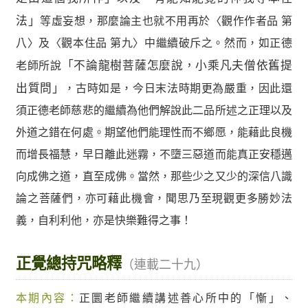
法」
等虛妄想，那麼論主也就不用再於〈觀作作者品 第
八〉及〈觀本住品 第九〉中繼續破斥之。然而，如正德
老師所說
「不論龍樹菩薩怎麼說，小乘凡夫僧依舊提
出質問」
，古時如是，今日末法時期更為嚴重，因此還
須正德老師慈悲的繼續為他們解說此二品所述之正理以及
外道之錯在何處。期望他們能理性而不鄉愿，能藉此良機
而增長福慧，早日離此迷霧，不墮三惡道而能真正安穩邁
向成佛之道，直至成佛。當然，那些少之又少的深信八識
論之菩薩們，亦可藉此機會，聞思乃至現觀更多勝妙法
義，自利利他，亦是快樂難得之事！
正覺總持咒略釋
（連載二十九）
本期內容：
正圜老師繼續講述善心所中的「慚」、