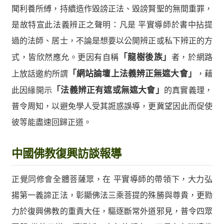
聞利養所縛，持續造作毀謗正法、毀謗賢聖的無間重罪，
是故特宣此法義辨正之聲明：凡是 平實導師於書中拈提
過的法師、居士，不論是想要以公開辨正或私下辨正的方
式，皆欣然應允。更因有自稱
「龍樹後族」
者，於網路
上放話邀約所謂
「網站論壇上法義辨正無遮大會」
，藉
此因緣開示
「法義辨正有遮或無遮大會」
的真實義理，
普令周知，以避免學人受其誑惑誤導，更冀望因此而促使
彼等能盡速回歸正道。
中國佛教復興訪談報導
正覺同修會全體菩薩眾，在 平實導師的帶領下，大力弘
揚第一義諦正法，彰顯佛法三乘菩提的殊勝與尊貴，更勠
力於復興佛教的重責大任，驅逐斷常外道邪見，普令四眾