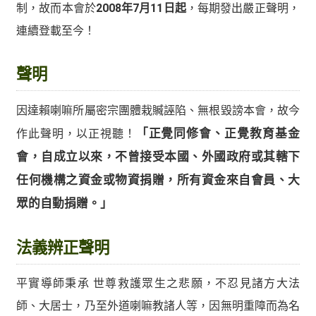
制，故而本會於
2008年7月11日起
，每期發出嚴正聲明，
連續登載至今！
聲明
因達賴喇嘛所屬密宗團體栽贓誣陷、無根毀謗本會，故今
作此聲明，以正視聽！
「正覺同修會、正覺教育基金
會，自成立以來，不曾接受本國、外國政府或其轄下
任何機構之資金或物資捐贈，所有資金來自會員、大
眾的自動捐贈。」
法義辨正聲明
平實導師秉承 世尊救護眾生之悲願，不忍見諸方大法
師、大居士，乃至外道喇嘛教諸人等，因無明重障而為名