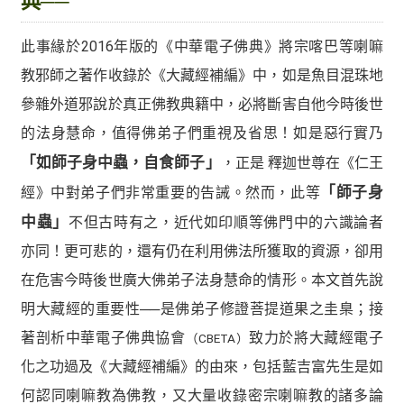
典──
此事緣於2016年版的《中華電子佛典》將宗喀巴等喇嘛
教邪師之著作收錄於《大藏經補編》中，如是魚目混珠地
參雜外道邪說於真正佛教典籍中，必將斷害自他今時後世
的法身慧命，值得佛弟子們重視及省思！如是惡行實乃
「如師子身中蟲，自食師子」
，正是 釋迦世尊在《仁王
經》中對弟子們非常重要的告誡。然而，此等
「師子身
中蟲」
不但古時有之，近代如印順等佛門中的六識論者
亦同！更可悲的，還有仍在利用佛法所獲取的資源，卻用
在危害今時後世廣大佛弟子法身慧命的情形。本文首先說
明大藏經的重要性──是佛弟子修證菩提道果之圭臬；接
著剖析中華電子佛典協會
致力於將大藏經電子
（CBETA）
化之功過及《大藏經補編》的由來，包括藍吉富先生是如
何認同喇嘛教為佛教，又大量收錄密宗喇嘛教的諸多論