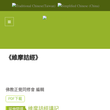
《維摩詰經》
佛教正覺同修會 編輯
PDF下載
維摩詰經講記
延伸閱讀