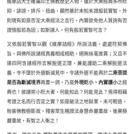
維摩詰大士確屬印土佛教歷史人物，復於大乘經典多所貶
抑、誹謗、排斥、扭曲，顯然基於未知未證般若實智，外
則現有如是否定大乘經法之言行，內實欲免他人質詢有否
證悟般若為因；如斯諸人，何有般若實智可言？
又依般若實智以觀《維摩詰經》所說法義，處處符契佛
旨，與佛所說諸經真義相成相助，絕無絲毫差異；又且不
違四阿含諸經所言解脫道正理，兼能護助二乘解脫道法
義，令不墮於外道斷滅見中，令諸外道不能再於
二乘菩提
是否為斷滅境界
再置一詞，乃是
外現貶小、內實護小
之經
典也！彼諸崇小貶大者，何能知此？何能見此？焉得假藉
考證之名而行否定之實？如是破法之地獄業，未可輕造，
貽害佛教極鉅故，殘害眾生親證法身慧命嚴重故，後果極
嚴重故，有智之人衡之！