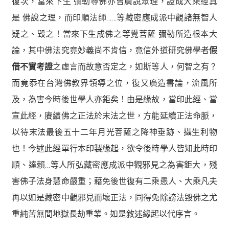
復次，當來下生 彌勒尊佛亦曾廣說眾理，證成大乘經真
是 佛說之理，而印順法師……等藏密應成派中觀諸無智人
疑之、毀之！當來下生成佛之等覺菩薩 彌勒所造根本大
論，其中佛法究竟妙義尚不肯信，竟信外道研究佛學者
假
借不實考證
之虛言而故意否定之，如斯等人，何智之有？
而竟忝在台灣佛教界領導之位，復又廣造書論，流風所
及，為害今時後世學人亦鉅矣！由是緣故，當印此經、當
宣此經，賡續佛之正法於末法之世，方能延續正法命脈，
以待末法最後五十二年月光菩薩之降神垂跡、攝生利物
也！今述此經單行本印製緣起，欲令後時學人皆知此時印
順、達賴…等人所弘藏密應成派中觀邪見之為害鉅大，殘
害佛子法身慧命嚴重；藉免後世復有二乘愚人、大乘凡夫
再以如是藏密中觀邪見而壞正法，同得免除謗法毀佛之尤
重純苦無間地獄長劫重業。如是敘述緣起以代序言。