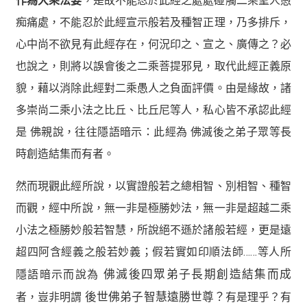
作為大乘法要
，是故不能忍於此經之處處碰觸二乘聖人愚
痴痛處，不能忍於此經宣示般若及種智正理，乃多排斥，
心中尚不欲見有此經存在，何況印之、宣之、廣傳之？必
也說之，則將以誤會後之二乘菩提邪見，取代此經正義原
貌，藉以消除此經對二乘愚人之負面評價。由是緣故，諸
多崇尚二乘小法之比丘、比丘尼等人，私心皆不承認此經
是 佛親說，往往隱語暗示：此經為 佛滅後之弟子眾等長
時創造結集而有者。
然而現觀此經所說，以實證般若之總相智、別相智、種智
而觀，經中所說，無一非是極勝妙法，無一非是超越二乘
小法之極勝妙般若智慧，所說絕不遜於諸般若經，更是遠
超四阿含經義之般若妙義；假若實如印順法師……等人所
隱語暗示而說為
佛滅後四眾弟子長期創造結集而成
者，豈非明謂
後世佛弟子智慧遠勝世尊？
有是理乎？有