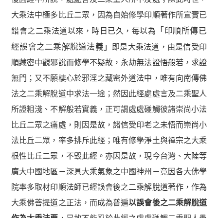
大乘法中極多比丘二眾，因為自始修學印順著作所宣實已
錯會之二乘法道以來，時日已久，每以為
「印順所傳已
經誤會之二乘解脫道法義」
即是大乘法道，由是信受印
順藏密中觀邪說而修學不疑故，永劫無法證悟般若，求證
無門；又不願棲心於邪淫之藏密外道法中，唯有向南傳佛
法之二乘解脫道中求法一途；然因此經處處言及二乘聖人
所證粗淺、不解般若實義，正可謂處處碰觸彼諸崇尚小法
比丘二眾之痛處，則因是故，諸信受印老之未悟而崇尚小
法比丘二眾，率多排斥此經；唯有修學淨土與禪宗之大乘
根性比丘二眾，不毀此經。亦因是故，現今台灣、大陸等
廣大中國地區－深具大乘氣象之中國神州－竟因各大佛學
院率多取材印順法師已經誤會後之二乘解脫道著作，作為
大乘佛菩提道之正法，而成為普遍
以誤會後之二乘解脫道