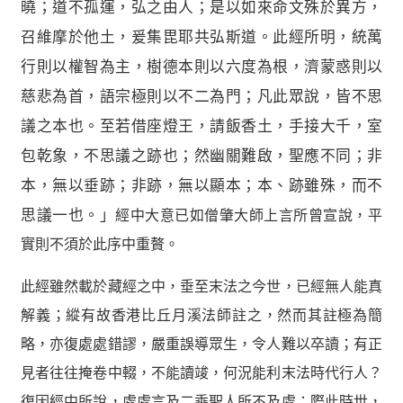
曉；道不孤運，弘之由人；是以如來命文殊於異方，
召維摩於他土，爰集毘耶共弘斯道。此經所明，統萬
行則以權智為主，樹德本則以六度為根，濟蒙惑則以
慈悲為首，語宗極則以不二為門；凡此眾說，皆不思
議之本也。至若借座燈王，請飯香土，手接大千，室
包乾象，不思議之跡也；然幽關難啟，聖應不同；非
本，無以垂跡；非跡，無以顯本；本、跡雖殊，而不
思議一也。」
經中大意已如僧肇大師上言所曾宣說，平
實則不須於此序中重贅。
此經雖然載於藏經之中，垂至末法之今世，已經無人能真
解義；縱有故香港比丘月溪法師註之，然而其註極為簡
略，亦復處處錯謬，嚴重誤導眾生，令人難以卒讀；有正
見者往往掩卷中輟，不能讀竣，何況能利末法時代行人？
復因經中所說，處處言及二乘聖人所不及處；際此時世，