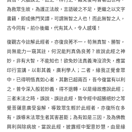
為救眾生故，為護正法故，言語破之不足，更繼之以文字
書籍，即成佛門笑譚，可謂無智之人也！而此無智之人，
古今同有，前仆後繼，代有其人，令人感嘆！
復觀古今註解此經者，亦復良莠不一，苟無真智、勝智，
尚無能力一窺其註，何況能判真偽良莠？故說此經之神
妙，非有大智，不能知也！欲免妙法真義淹沒流失，應當
印行宣講，以彰其義，廣利學人；二者，緣我正覺會眾
中，已得明悟真如心者，其數已超兩百，吾今復當有以利
之，普令深入般若妙義，得不退轉，以是緣故應說此經；
三者末法之時，誤說、誤註此經，致令經中超勝絕妙之等
覺菩薩意廣受妄解，導致眾生輕於此經者，亦復所在多
有，誤導末法眾生者其害甚鉅；為有如是三因，及為佛教
興利與除病故，當說此經，披露經中聖意妙慧，由是緣