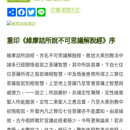
分
Facebook
Twitter
Line
訂購/索閱方式
享
重印《維摩詰所說不可思議解脫經》序
維摩詰所說經，亦名不可思議解脫經，敘述大乘別教法中
諸多已經開悟般若之菩薩智慧，其中所說甚廣，下自七住
位菩薩所得之般若總相智慧，中及悟後進修所得之三賢位
菩薩般若別相智慧，上至地上菩薩乃至等覺菩薩之智慧與
威德力，一一說之；所說勝妙，非諸定性聲聞、定性緣覺
聖人所能臆測。定性二乘聖人之愚且置，乃至大乘別教中
初悟般若、外聖內凡之賢位七住菩薩亦不能盡知。由是緣
故，古今祖師敢於宣講此經者極少，今時更無論矣！若非
真悟，大膽說之、註之、梓行之，難免後時智者出世時，