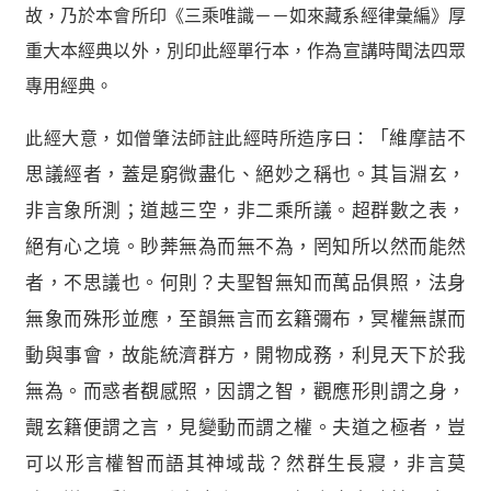
故，乃於本會所印《三乘唯識－－如來藏系經律彙編》厚
重大本經典以外，別印此經單行本，作為宣講時聞法四眾
專用經典。
此經大意，如僧肇法師註此經時所造序曰：
「維摩詰不
思議經者，蓋是窮微盡化、絕妙之稱也。其旨淵玄，
非言象所測；道越三空，非二乘所議。超群數之表，
絕有心之境。眇莾無為而無不為，罔知所以然而能然
者，不思議也。何則？夫聖智無知而萬品俱照，法身
無象而殊形並應，至韻無言而玄籍彌布，冥權無謀而
動與事會，故能統濟群方，開物成務，利見天下於我
無為。而惑者覩感照，因謂之智，觀應形則謂之身，
覿玄籍便謂之言，見變動而謂之權。夫道之極者，豈
可以形言權智而語其神域哉？然群生長寢，非言莫