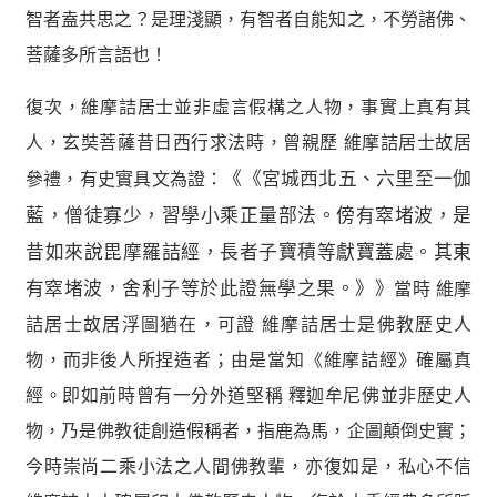
智者盍共思之？是理淺顯，有智者自能知之，不勞諸佛、
菩薩多所言語也！
復次，維摩詰居士並非虛言假構之人物，事實上真有其
人，玄奘菩薩昔日西行求法時，曾親歷 維摩詰居士故居
參禮，有史實具文為證：
《《宮城西北五、六里至一伽
藍，僧徒寡少，習學小乘正量部法。傍有窣堵波，是
昔如來說毘摩羅詰經，長者子寶積等獻寶蓋處。其東
有窣堵波，舍利子等於此證無學之果。》》
當時 維摩
詰居士故居浮圖猶在，可證 維摩詰居士是佛教歷史人
物，而非後人所捏造者；由是當知《維摩詰經》確屬真
經。即如前時曾有一分外道堅稱 釋迦牟尼佛並非歷史人
物，乃是佛教徒創造假稱者，指鹿為馬，企圖顛倒史實；
今時崇尚二乘小法之人間佛教輩，亦復如是，私心不信