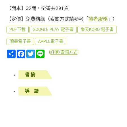
【開本】32開，全書共291頁
【定價】免費結緣（索閱方式請參考「
讀者服務
」）
PDF下載
GOOGLE PLAY 電子書
樂天KOBO 電子書
讀墨電子書
APPLE電子書
分
Facebook
Twitter
Line
訂購/索閱方式
享
書 摘
導 讀