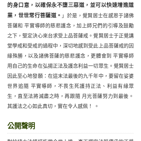
的身口意，以確保永不墮三惡道，並可以快速增進道
業，世世常行菩薩道。
」於是，覺賢居士在感恩于諸佛
菩薩和 平實導師的慈悲護念，加上師兄們的引導及鼓勵
之下，堅定決心來台求受上品菩薩戒。覺賢居士于正覺講
堂學戒和受戒的過程中，深切地感到受此上品菩薩戒的因
緣殊勝，以及諸佛菩薩的慈悲護念，更體會到 平實導師
用自己的生命在弘揚正法及護念利益一切眾生。覺賢居士
因此至心地發願：在這末法最後的九千年中，要留在娑婆
世界追隨 平實導師，不畏生死護持正法、利益有緣眾
生，直至法將滅盡之時，再跟隨 月光菩薩努力到最後。
其護法之心如此真切，實在令人感佩！ 。
公開聲明