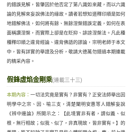
的錯誤見解，皆肇因於他否定了第八識如來藏，而以六識
論的見解來妄說佛法的緣故。讀者若想知道釋印順是如何
地錯解佛法，如何將有餘、無餘涅槃錯誤定義，如何在表
面稱讚涅槃，而實際上卻是在貶抑、誹謗涅槃法。凡此種
種釋印順之違背經論、違背佛語的謬論，宗明老師于本文
中，皆有詳實的舉證及分析，敬請大德萬勿錯過本期連載
的精采內容。
假鋒虛焰金剛乘
(連載三十三)
本期內容：
一切法究竟是實有？非實有？正安法師舉出因
明學中之宗、因、喻三支，清楚闡明安惠等人錯解妄說
《辨中邊論》所開示之：【此境實非有者，謂似義、似
根，無行相故；似我、似了，非真現故，皆非實有。】的