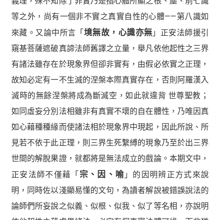
義理，殊不知除了非實乃是指心體所顯之根、塵、前七識
等之外，尚有一個非不實之真實自性的心體——第八識如
來藏。又論中所言「
境無故，心識亦無
」正安法師援引
窺基菩薩遮破真諦法師舊譯之立量，舉凡依他起性之三界
有諸法雖存在於現象界但卻非實有，由假必依實之正理，
故知必定有一不生滅的涅槃本際真實存在，否則阿羅漢入
滅時的無餘涅槃將成為斷滅空，如此就違背 世尊聖教；
如同虛妄分別法相雖非有真實不壞的自在體性，乃唯因真
如心藉種種緣而使諸法相於現象界中現起，因此所說、所
見若不依于此正理，則三界生死繫縛的現象乃至於出三界
世間的解脫果證，就都將是無法成立的戲論。本期文中，
正安法師不僅藉「
宗、因、喻
」的因明辨正方式來說
明，同時佐以淺顯易懂的文句，為讀者解說被錯誤說法的
論師們所妄說之似義、似根、似我、似了等名相，亦說明