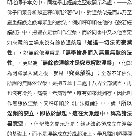
明老師于本文中，同樣舉出經論之聖教開示為證，一一為
佛子四眾分析辨正釋印順於著作中，對涅槃似是而非乃至
嚴重錯誤之誤導眾生的說法。例如釋印順在他的《般若經
講記》中，把豐衣足食叫作涅槃，而於同書中又以他否定
如來藏的立場來說有餘依涅槃是「
通達一切法的寂滅
性
」，說無餘依涅槃是「
無學捨身而入無量無數的法
性
」，更以為「
無餘依涅槃才是究竟解脫涅槃
」，他認
為阿羅漢入滅之後，就是「
究竟解脫
」；全然不知佛法
所說的無餘依涅槃，是把五蘊十二處十八界全部滅盡，再
也沒有冷熱、痛癢、老病等苦，唯有如來藏獨存，因此叫
作無餘依涅槃。又釋印順於《佛法概論》中，說「
所以
涅槃的安立，即依於緣起。這在大乘經中，稱為諸法
畢竟空
」，但聖教之開示乃是：緣起法必須成立在涅槃
的基礎上，而不是涅槃成立於緣起法上。舉凡釋印順種種