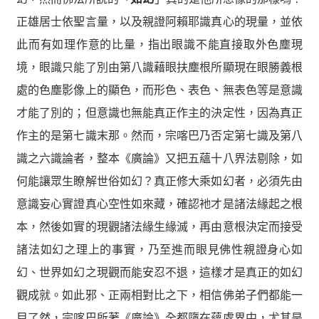
正雄居士依聖言量，以及親證阿賴耶識真心的現量，並依
此而有如理作意的比量，指出眼識不能直接取外色塵現
境，眼識只能了別由第八識藉眼扶塵根所顯現在眼勝義根
處的色塵影像上的顯色，而形色、表色、無表色等是意識
才能了別的；但意識也無能真正作主的決定性，因為真正
作主的是第七識末那。然而，宗喀巴乃否定第七識及第八
識之六識論者，整本《廣論》又把五蘊十八界法剔除，如
何能讓眾生瞭解世俗如幻？真正修大乘如幻者，必須先由
意識妄心實證真心空性如來藏，確認衪才是諸法緣起之根
本，然後如實的現觀諸法緣生緣滅，再由意根決定而接受
諸法如幻之理上的事實，乃至進而眼見佛性親證身心如
幻、世界如幻之現觀而能安忍不退，這樣才是真正的如幻
觀成就。如此邪、正兩相對比之下，相信佛弟子們都能一
目了然，宗喀巴所著《廣論》全都墮在蘊處界中，尤其是