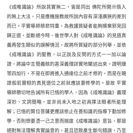
《成唯識論》所說其實無二，皆是同出 佛陀所開示悟入
的無上大法，只是應機施教故所說內容有深淺廣狹的差別
而已。平實導師慈悲特重，為救護質疑者能夠擯棄邪見回
歸正道，並斷絕今時、後世學人對《成唯識論》的見道真
義再發生類似的誤解情況，故將所質疑的部分列舉，並依
《成唯識論》的聖教，以正說及反問的方式一一加以論
證，將論中言簡義賅的甚深義理詳實地闡述出來。證明煖
等四加行，不是在即將進入通達位之前才修的，而是在親
證般若實相的真見道位之前就應該要修學的。是故 平實
導師懇切地告誡所有已悟的學人，因為《成唯識論》義理
深妙、文詞簡略，並非尚未入地之初具擇法眼者所能理
解；已悟的賢位菩薩更應該依止在善知識的指導下勤加修
學，否則想要憑一己之意而揣度《成唯識論》意旨，那是
絕對無法理解真實論意的，甚且恐致產生斷句錯誤，乃至