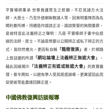
平實導師秉承 世尊救護眾生之悲願，不忍見諸方大法
師、大居士，乃至外道喇嘛教諸人等，因無明重障而為名
聞利養所縛，持續造作譭謗正法、譭謗賢聖的無間重罪，
是故特宣此法義辨正之聲明：凡是 平實導師于書中拈提
過的法師、居士，不論是想要以公開辨正或私下辨正的方
龍樹後族
式，皆欣然應允。更因有自稱
「
」
者，於網路
網站論壇上法義辨正無遮大會
上放話邀約所謂
「
」
，
法義辨正有遮或無遮大會
藉此因緣開示
「
」
的真實義
理，普令周知，以避免學人受其誑惑誤導，更冀望因此而
促使彼等能盡速回歸正道。
中國佛教復興訪談報導