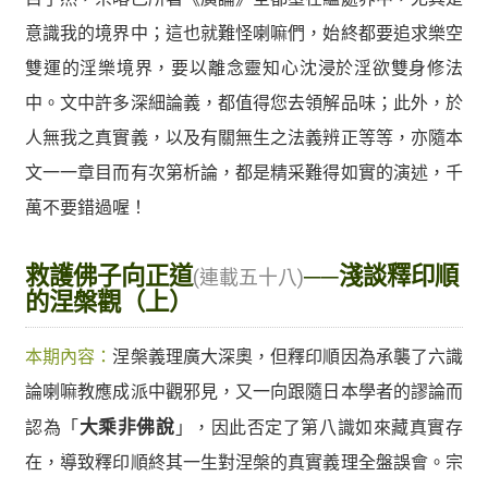
意識我的境界中；這也就難怪喇嘛們，始終都要追求樂空
雙運的淫樂境界，要以離念靈知心沈浸於淫欲雙身修法
中。文中許多深細論義，都值得您去領解品味；此外，於
人無我之真實義，以及有關無生之法義辨正等等，亦隨本
文一一章目而有次第析論，都是精采難得如實的演述，千
萬不要錯過喔！
救護佛子向正道
──淺談釋印順
(連載五十八)
的涅槃觀（上）
本期內容：
涅槃義理廣大深奧，但釋印順因為承襲了六識
論喇嘛教應成派中觀邪見，又一向跟隨日本學者的謬論而
認為「
大乘非佛說
」，因此否定了第八識如來藏真實存
在，導致釋印順終其一生對涅槃的真實義理全盤誤會。宗