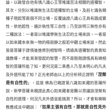
論，以啟發自他有情八識心王等唯識百法相關的道種智。
其次，分別以唯識無生法忍道種智的立場，及前七識各類
種子現起等兩個不同立場，反覆論證八識心王具有圓成實
性、依他起性、遍計執性等三自性；乃至說明三無性亦有
二種說法：一者是以唯識學無生法忍的立場來說，一者是
以如來藏本來無一物的極寂靜之般若中觀立場來談。然此
皆是菩薩于證悟後進修別相智時，透過具道種智的真善知
識教導，才能漸漸發起的智慧，而不是剛剛證悟具有總相
智的菩薩所能了知，更何況是二乘愚人乃至未明心的凡夫
及外道所能了知？正光老師由以上的分析辨正證明「
涅槃
是有自性的
」，這是 佛為已親證第八識如來藏的菩薩所
說，新學菩薩未親證此真心如來藏者是難以思議說涅槃有
自性的道理，何況凡夫外道豈能揣測？所以，才會有喇嘛
教應成派中觀說：「
如果主張有自性，那就是自性見外