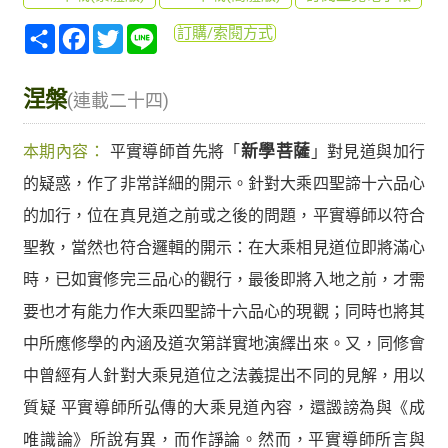
分
Facebook
Twitter
Line
訂購/索閱方式
享
涅槃
(連載二十四)
本期內容：
平實導師首先將「
新學菩薩
」對見道與加行
的疑惑，作了非常詳細的開示。針對大乘四聖諦十六品心
的加行，位在真見道之前或之後的問題，平實導師以符合
聖教，當然也符合邏輯的開示：在大乘相見道位即將滿心
時，已如實修完三品心的觀行，最後即將入地之前，才需
要也才有能力作大乘四聖諦十六品心的現觀；同時也將其
中所應修學的內涵及道次第詳實地演繹出來。又，同修會
中曾經有人針對大乘見道位之法義提出不同的見解，用以
質疑 平實導師所弘傳的大乘見道內容，還譭謗為與《成
唯識論》所說有異，而作諍論。然而，平實導師所言與