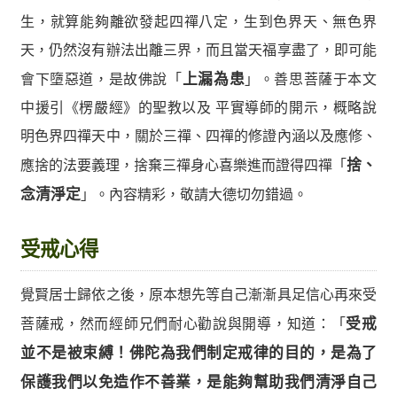
生，就算能夠離欲發起四禪八定，生到色界天、無色界
天，仍然沒有辦法出離三界，而且當天福享盡了，即可能
會下墮惡道，是故佛說「
上漏為患
」。善思菩薩于本文
中援引《楞嚴經》的聖教以及 平實導師的開示，概略說
明色界四禪天中，關於三禪、四禪的修證內涵以及應修、
應捨的法要義理，捨棄三禪身心喜樂進而證得四禪「
捨、
念清淨定
」。內容精彩，敬請大德切勿錯過。
受戒心得
覺賢居士歸依之後，原本想先等自己漸漸具足信心再來受
菩薩戒，然而經師兄們耐心勸說與開導，知道：「
受戒
並不是被束縛！佛陀為我們制定戒律的目的，是為了
保護我們以免造作不善業，是能夠幫助我們清淨自己