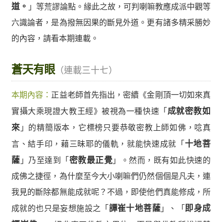
道。
」等荒謬論點。緣此之故，可判喇嘛教應成派中觀等
六識論者，是為撥無因果的斷見外道。更有諸多精采勝妙
的內容，請看本期連載。
蒼天有眼
（連載三十七）
本期內容：
正益老師首先指出，密續《金剛頂一切如來真
實攝大乘現證大教王經》被視為一種快速「
成就密教如
來
」的精簡版本，它標榜只要恭敬密教上師如佛，唸真
言、結手印，藉三昧耶的儀軌，就能快速成就「
十地菩
薩
」乃至達到「
密教最正覺
」。然而，既有如此快速的
成佛之捷徑，為什麼至今大小喇嘛們仍然個個是凡夫，連
我見的斷除都無能成就呢？不過，即使他們真能修成，所
成就的也只是妄想施設之「
譚崔十地菩薩
」、「
即身成