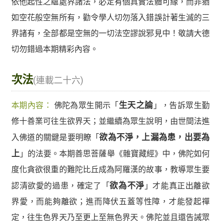
依他起性之蘊處界諸法，必定有個真實法體可緣，而非猶
如空花般空無所有，勸令學人切勿落入錯誤計著生滅的三
界諸有，全部都是空無的一切法空謬說邪見中！敬請大德
切勿錯過本期精彩內容。
次法
(連載二十六)
本期內容：
佛陀為眾生開示「
生天之論
」，告訴眾生勤
修十善業可往生欲界天；並繼續為眾生說明，由世間法進
入佛道的關鍵是要明瞭「
欲為不淨，上漏為患，出要為
上
」的法要。本期善思菩薩舉《雜寶藏經》中，佛陀如何
度化貪欲很重的難陀比丘成為阿羅漢的故事，教導眾生要
認清欲愛的過患，確定了「
欲為不淨
」才能真正出離欲
界愛，而能夠離欲；進而降伏五蓋等性障，才能發起禪
定，往生色界天乃至更上至無色界天。佛陀並且還告誡眾