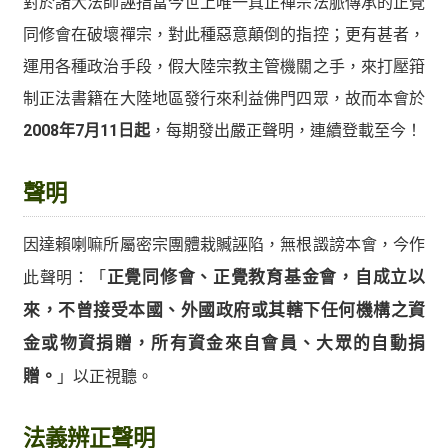
對於諸大法師誣指當今世上唯一真正禪宗法脈傳承的正覺
同修會在破壞禪宗，對此種惡意顛倒的指控；更有甚者，
運用各種政治手段，假大陸宗教主管機關之手，來打壓箝
制正法書籍在大陸地區發行來利益佛門四眾，故而本會於
2008年7月11日起
，每期發出嚴正聲明，連續登載至今！
聲明
因達賴喇嘛所屬密宗團體栽贓誣陷，無根譭謗本會，今作
此聲明：「
正覺同修會、正覺教育基金會，自成立以
來，不曾接受本國、外國政府或其轄下任何機構之資
金或物資捐贈，所有資金來自會員、大眾的自動捐
贈。
」以正視聽。
法義辨正聲明