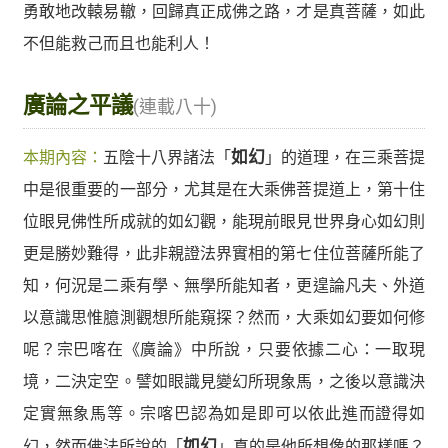
勇敢地改轅易轍，回歸真正成佛之路，才是真菩薩，如此
不但能救己而且也能利人！
廣論之平議
(連載八十)
本期內容：
五陰十八界諸法「
如幻
」的道理，在三乘菩提
中是很重要的一部分，尤其是在大乘佛菩提道上，第十住
位眼見佛性所成就的如幻觀，能現前眼見世界身心如幻則
更是勝妙難得，此非親證法界實相的第七住位菩薩所能了
知，何況是二乘有學、無學所能知者，更遑論凡夫、外道
以意識思惟臆測觀想所能窺探？然而，大乘如幻要如何修
呢？宗巴喀在《廣論》中所說，只要依據二心：一取現
境，二決定空。譬如眼識見變幻所現象馬，之後以意識決
定實無象馬等。宗喀巴認為如是即可以依此進而證得如
幻，然而佛法所說的「
如幻
」真的是他所想像的那樣嗎？