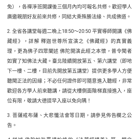
免），各禪淨班開課後三個月內均可報名共修。歡迎學人
廣邀親朋好友前來共修，同結大乘殊勝法緣、共成佛道。
2. 全省各講堂每週二晚上18:50～20:50 平實導師開講《佛
藏經》，詳解 釋迦世尊所宣演之《佛藏經》的真實義
理，更為佛子四眾闡述 佛陀開演此經之本懷，普令聞者
如實了知佛法大藏。臺北陸續開放第五、第六講堂（即地
下一樓、二樓，目前先開放第五講堂）提供更多學人方便
聽聞正法的因緣；不必任何證件即可隨意進入聽經，非常
歡迎各方學人前來聽講，請從大樓側面階梯直接進入，座
位有限，敬請大德提早入座以免向隅！
3. 菩薩戒布薩、大悲懺法會等日期，請參見佈告欄之公
告。