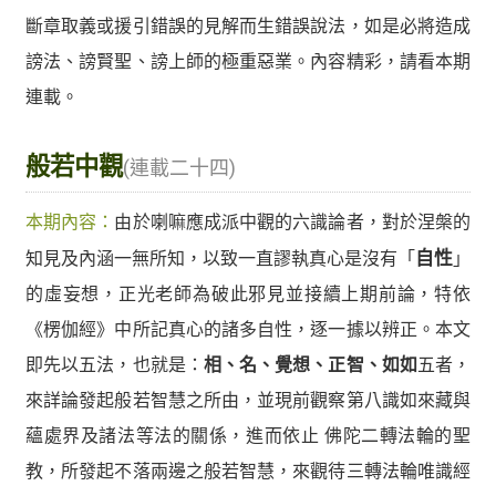
斷章取義或援引錯誤的見解而生錯誤說法，如是必將造成
謗法、謗賢聖、謗上師的極重惡業。內容精彩，請看本期
連載。
般若中觀
(連載二十四)
本期內容：
由於喇嘛應成派中觀的六識論者，對於涅槃的
知見及內涵一無所知，以致一直謬執真心是沒有「
自性
」
的虛妄想，正光老師為破此邪見並接續上期前論，特依
《楞伽經》中所記真心的諸多自性，逐一據以辨正。本文
即先以五法，也就是：
相、名、覺想、正智、如如
五者，
來詳論發起般若智慧之所由，並現前觀察第八識如來藏與
蘊處界及諸法等法的關係，進而依止 佛陀二轉法輪的聖
教，所發起不落兩邊之般若智慧，來觀待三轉法輪唯識經