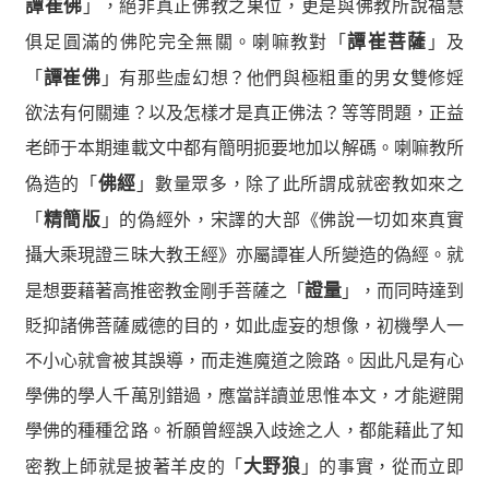
譚崔佛
」，絕非真正佛教之果位，更是與佛教所說福慧
俱足圓滿的佛陀完全無關。喇嘛教對「
譚崔菩薩
」及
「
譚崔佛
」有那些虛幻想？他們與極粗重的男女雙修婬
欲法有何關連？以及怎樣才是真正佛法？等等問題，正益
老師于本期連載文中都有簡明扼要地加以解碼。喇嘛教所
偽造的「
佛經
」數量眾多，除了此所謂成就密教如來之
「
精簡版
」的偽經外，宋譯的大部《佛說一切如來真實
攝大乘現證三昧大教王經》亦屬譚崔人所變造的偽經。就
是想要藉著高推密教金剛手菩薩之「
證量
」，而同時達到
貶抑諸佛菩薩威德的目的，如此虛妄的想像，初機學人一
不小心就會被其誤導，而走進魔道之險路。因此凡是有心
學佛的學人千萬別錯過，應當詳讀並思惟本文，才能避開
學佛的種種岔路。祈願曾經誤入歧途之人，都能藉此了知
密教上師就是披著羊皮的「
大野狼
」的事實，從而立即