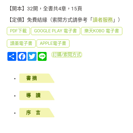
【開本】32開，全書共4章，15頁
【定價】免費結緣（索閱方式請參考「
讀者服務
」）
PDF下載
GOOGLE PLAY 電子書
樂天KOBO 電子書
讀墨電子書
APPLE電子書
分
Facebook
Twitter
Line
訂購/索閱方式
享
書 摘
導 讀
序 言