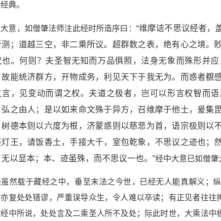
用经典。
经大意，如僧肇法师注此经时所造序曰：
“维摩诘不思议经者，
所测；道越三空，非二乘所议。超群数之表，绝有心之境。
议也。何则？夫圣智无知而万品俱照，法身无象而殊形并应
，故能统济群方，开物成务，利见天下于我无为。而惑者覩
之言，见变动而谓之权。夫道之极者，岂可以形言权智而语
，弘之由人；是以如来命文殊于异方，召维摩于他土，爰集
，树德本则以六度为根，济蒙惑则以慈悲为首，语宗极则以
座灯王，请饭香土，手接大千，室包乾象，不思议之迹也；
，无以显本；本、迹虽殊，而不思议一也。”
经中大意已如僧肇
经虽然载于藏经之中，垂至末法之今世，已经无人能真解义；
，亦复处处错谬，严重误导众生，令人难以卒读；有正见者往往
因经中所说，处处言及二乘圣人所不及处；际此时世，大乘法中