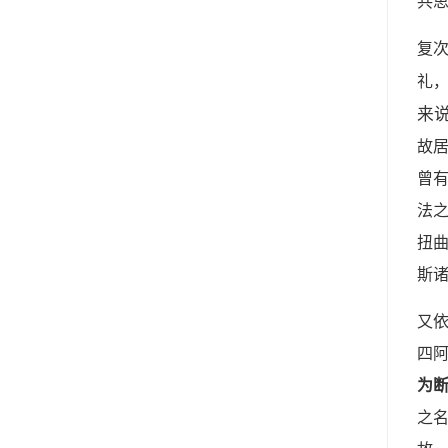
共
复
礼
来
故
曾
法
扭
斯
又
四
为
之