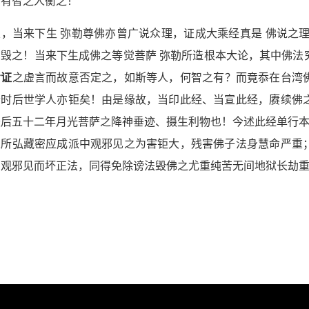
，有智之人衡之！
次，当来下生 弥勒尊佛亦曾广说众理，证成大乘经真是 佛说之
、毁之！当来下生成佛之等觉菩萨 弥勒所造根本大论，其中佛法
考证
之虚言而故意否定之，如斯等人，何智之有？而竟忝在台湾
今时后世学人亦钜矣！由是缘故，当印此经、当宣此经，赓续佛
最后五十二年月光菩萨之降神垂迹、摄生利物也！今述此经单行本
人所弘藏密应成派中观邪见之为害钜大，残害佛子法身慧命严重
中观邪见而坏正法，同得免除谤法毁佛之尤重纯苦无间地狱长劫