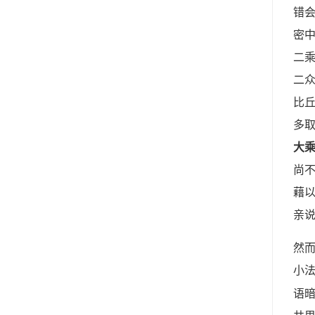
错
密
二
二
比
多
大
尚
藉
亲
然
小
语