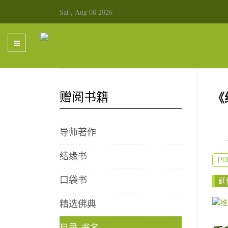
Sat , Aug 08 2026
赠阅书籍
《
导师著作
结缘书
P
口袋书
延
精选佛典
目录-书名