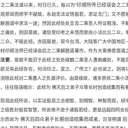
会之二乘法道以来，时日已久，每以为
“印顺所传已经误会之二
中观邪说而修学不疑故，永劫无法证悟般若，求证无门；又不愿
乘解脱道中求法一途；然因此经处处言及二乘圣人所证粗浅、不
众之痛处，则因是故，诸信受印老之未悟而崇尚小法比丘二众，
丘二众，不毁此经。亦因是故，现今台湾、大陆等广大中国地区
取材印顺法师已经误会后之二乘解脱道著作，作为大乘佛菩提道
乘法要
，是故不能忍于此经之处处碰触二乘圣人愚痴痛处，不能
不欲见有此经存在，何况印之、宣之、广传之？必也说之，则将
以消除此经对二乘愚人之负面评价。由是缘故，诸多崇尚二乘小法
说，往往隐语暗示：此经为 佛灭后之弟子众等长时创造结集而有
而现观此经所说，以实证般若之总相智、别相智、种智而观，经
法之极胜妙般若智慧，所说绝不逊于诸般若经，更是远超四阿含经
暗示而说为
佛灭后四众弟子长期创造结集而成
者，岂非明谓
后