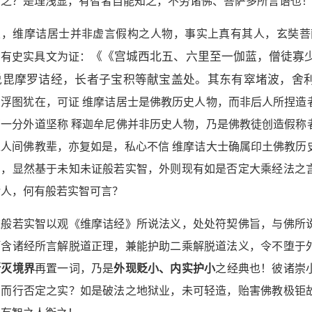
思之？是理浅显，有智者自能知之，不劳诸佛、菩萨多所言语也
次，维摩诘居士并非虚言假构之人物，事实上真有其人，玄奘菩
，有史实具文为证：
《《宫城西北五、六里至一伽蓝，僧徒寡
说毘摩罗诘经，长者子宝积等献宝盖处。其东有窣堵波，舍
居浮图犹在，可证 维摩诘居士是佛教历史人物，而非后人所捏造
有一分外道坚称 释迦牟尼佛并非历史人物，乃是佛教徒创造假称
之人间佛教辈，亦复如是，私心不信 维摩诘大士确属印土佛教历
曲，显然基于未知未证般若实智，外则现有如是否定大乘经法之
诸人，何有般若实智可言？
依般若实智以观《维摩诘经》所说法义，处处符契佛旨，与佛所
阿含诸经所言解脱道正理，兼能护助二乘解脱道法义，令不堕于
断灭境界
再置一词，乃是
外现贬小、内实护小
之经典也！彼诸崇
名而行否定之实？如是破法之地狱业，未可轻造，贻害佛教极钜