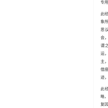
专
此
象
思
会
谓
运
主
借
迹
此
略
复