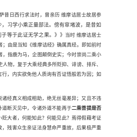
！
萨昔日西行求法时，曾亲历 维摩诘居士故居参
少，习学小乘正量部法。傍有窣堵波，是昔如
利子等于此证无学之果。》》
当时 维摩诘居士
者；由是当知《维摩诘经》确属真经。即如前时
者，指鹿为马，企图颠倒史实；今时崇尚二乘小
史人物，复于大乘经典多所贬抑、诽谤、排斥、
言行，内实欲免他人质询有否证悟般若为因；如
说诸经真义相成相助，绝无丝毫差异；又且不违
外道断灭见中，令诸外道不能再于
二乘菩提是否
小贬大者，何能知此？何能见此？焉得假藉考证
故，残害众生亲证法身慧命严重故，后果极严重