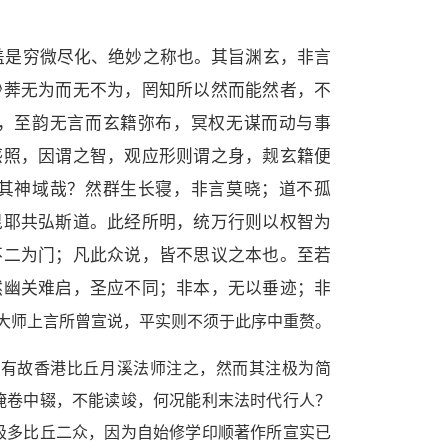
盖是穷微尽化、绝妙之称也。其旨渊玄，非言
眇莾无为而无不为，罔知所以然而能然者，不
，至韵无言而玄籍弥布，冥权无谋而动与事
感照，因谓之智，观应形则谓之身，觌玄籍便
其神域哉？然群生长寝，非言莫晓；道不孤
毘耶共弘斯道。此经所明，统万行则以权智为
不二为门；凡此众说，皆不思议之本也。至若
然幽关难启，圣应不同；非本，无以垂迹；非
大师上言所曾宣说，平实则不须于此序中重赘。
纵有故香港比丘月溪法师注之，然而其注极为简
掩卷中辍，不能读竣，何况能利末法时代行人？
极多比丘二众，因为自始修学印顺著作所宣实已