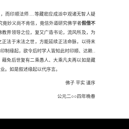
理，而印顺法师……等藏密应成派中观诸无智人疑
究竟妙义尚不肯信，竟信外道研究佛学者
假借不
佛教界领导之位，复又广造书论，流风所及，为
之正法于末法之世，方能延续正法命脉，以待末
印制缘起，欲令后时学人皆知此时印顺、达赖…
；藉免后世复有二乘愚人、大乘凡夫再以如是藏
重业。如是叙述缘起以代序言。
佛子 平实 谨序
公元二○○四年晚春