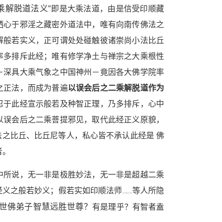
乘解脱道法义”
即是大乘法道，由是信受印顺藏
栖心于邪淫之藏密外道法中，唯有向南传佛法之
解般若实义，正可谓处处碰触彼诸崇尚小法比丘
率多排斥此经；唯有修学净土与禅宗之大乘根性
－深具大乘气象之中国神州－竟因各大佛学院率
之正法，而成为普遍
以误会后之二乘解脱道作为
忍于此经宣示般若及种智正理，乃多排斥，心中
以误会后之二乘菩提邪见，取代此经正义原貌，
之比丘、比丘尼等人，私心皆不承认此经是 佛
者。
中所说，无一非是极胜妙法，无一非是超越二乘
义之般若妙义；假若实如印顺法师……等人所隐
世佛弟子智慧远胜世尊？
有是理乎？有智者盍