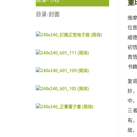
重
目录-封面
维
位
威
初
真
书
复
妙
中
三
有
故