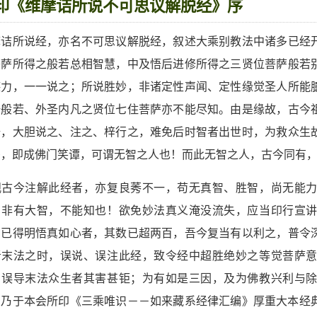
印《维摩诘所说不可思议解脱经》序
摩诘所说经，亦名不可思议解脱经，叙述大乘别教法中诸多已经
菩萨所得之般若总相智慧，中及悟后进修所得之三贤位菩萨般若
德力，一一说之；所说胜妙，非诸定性声闻、定性缘觉圣人所能
悟般若、外圣内凡之贤位七住菩萨亦不能尽知。由是缘故，古今
悟，大胆说之、注之、梓行之，难免后时智者出世时，为救众生
籍，即成佛门笑谭，可谓无智之人也！而此无智之人，古今同有
观古今注解此经者，亦复良莠不一，苟无真智、胜智，尚无能
，非有大智，不能知也！欲免妙法真义淹没流失，应当印行宣
，已得明悟真如心者，其数已超两百，吾今复当有以利之，普令
者末法之时，误说、误注此经，致令经中超胜绝妙之等觉菩萨
，误导末法众生者其害甚钜；为有如是三因，及为佛教兴利与
，乃于本会所印《三乘唯识－－如来藏系经律汇编》厚重大本经