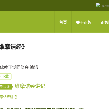
首页
关于正智
正智
维摩诘经》
佛教正觉同修会 编辑
DF下载
维摩诘经讲记
伸阅读