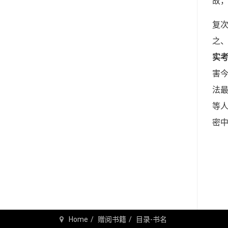
故
复
之
实
害
法
等
密
Home
赠阅书籍
目录-书名