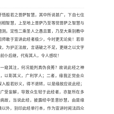
开悟般若之菩萨智慧，其中所说甚广，下自七住
别相智慧，上至地上菩萨乃至等觉菩萨之智慧与
臆测。定性二乘圣人之愚且置，乃至大乘别教中
祖师敢于宣讲此经者极少，今时更无论矣！若非
故，为护正法故，言语破之不足，更继之以文字
，前仆后继，代有其人，令人感叹！
力一窥其注，何况能判真伪良莠？故说此经之神
讲，以彰其义，广利学人；二者，缘我正觉会众
深入般若妙义，得不退转，以是缘故应说此经；
意广受妄解，导致众生轻于此经者，亦复所在多
除病故，当说此经，披露经中圣意妙慧，由是缘
典以外，别印此经单行本，作为宣讲时闻法四众