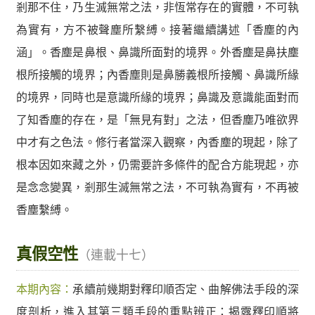
剎那不住，乃生滅無常之法，非恆常存在的實體，不可執
為實有，方不被聲塵所繫縛。接著繼續講述「香塵的內
涵」。香塵是鼻根、鼻識所面對的境界。外香塵是鼻扶塵
根所接觸的境界；內香塵則是鼻勝義根所接觸、鼻識所緣
的境界，同時也是意識所緣的境界；鼻識及意識能面對而
了知香塵的存在，是「無見有對」之法，但香塵乃唯欲界
中才有之色法。修行者當深入觀察，內香塵的現起，除了
根本因如來藏之外，仍需要許多條件的配合方能現起，亦
是念念變異，剎那生滅無常之法，不可執為實有，不再被
香塵繫縛。
真假空性
（連載十七）
本期內容：
承續前幾期對釋印順否定、曲解佛法手段的深
度剖析，進入其第三類手段的重點辨正：揭露釋印順將