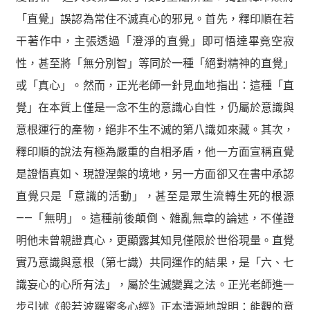
「直覺」誤認為常住不滅真心的邪見。首先，釋印順在若
干著作中，主張透過「澄淨的直覺」即可悟達畢竟空寂
性，甚至將「無分別智」等同於一種「絕對精神的直覺」
或「真心」。然而，正光老師一針見血地指出：這種「直
覺」在本質上僅是一念不生的意識心自性，仍屬於意識與
意根運行的產物，絕非不生不滅的第八識如來藏。其次，
釋印順的說法有極為嚴重的自相矛盾，他一方面宣稱直覺
是證悟真如、現證涅槃的境地，另一方面卻又在書中承認
直覺只是「意識的活動」，甚至是眾生流轉生死的根源
——「無明」。這種前後顛倒、雜亂無章的論述，不僅證
明他未曾親證真心，更顯露其知見僅限於世俗現量。直覺
實乃意識與意根（第七識）共同運作的結果，是「六、七
識妄心的心所有法」，屬於生滅變異之法。正光老師進一
步引述《般若波羅蜜多心經》正本清源地說明：能觀的意