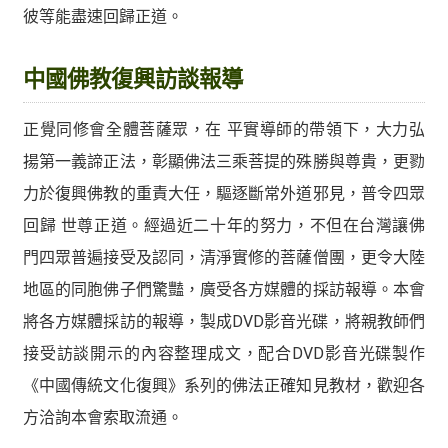
彼等能盡速回歸正道。
中國佛教復興訪談報導
正覺同修會全體菩薩眾，在 平實導師的帶領下，大力弘
揚第一義諦正法，彰顯佛法三乘菩提的殊勝與尊貴，更勠
力於復興佛教的重責大任，驅逐斷常外道邪見，普令四眾
回歸 世尊正道。經過近二十年的努力，不但在台灣讓佛
門四眾普遍接受及認同，清淨實修的菩薩僧團，更令大陸
地區的同胞佛子們驚豔，廣受各方媒體的採訪報導。本會
將各方媒體採訪的報導，製成DVD影音光碟，將親教師們
接受訪談開示的內容整理成文，配合DVD影音光碟製作
《中國傳統文化復興》系列的佛法正確知見教材，歡迎各
方洽詢本會索取流通。