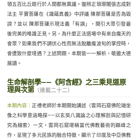
領五百比丘遊行於人間都無異議。復辨正琅琊閣張志成對
法主 平實菩薩在《識蘊真義》中評議 陳那菩薩是否為毀
謗？並以 陳那菩薩示現法義「有誤」，開引大眾引發最
後完美的唯識正見。另，為什麼正法道場中有來自魔天的
會眾？如果我們不調伏心性而無法脫離魔波旬的掌控時，
會遭致什麼境遇？上述問題，本期皆一一解析，敬邀大德
展讀。
生命解剖學——《阿含經》之三乘見道原
理與次第
（連載二十二）
本期內容：
正禮老師於本期開始講述〈雲岡石窟佛陀端坐
像之科學意涵略探——以玄奘八識論之心理解剖與記憶研
究為線索〉一文，雲岡石窟堪稱當代佛教藝術的巔峰之
作，呈現了多元民族的融合特徵，顯示了印度及中亞佛教