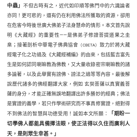
中蟲」
不但古時有之，近代如印順等佛門中的六識論者
亦同！更可悲的，還有仍在利用佛法所獲取的資源，卻用
在危害今時後世廣大佛弟子法身慧命的情形。本文首先說
明《大藏經》的重要性——是佛弟子修證菩提道果之圭
臬；接著剖析中華電子佛典協會
致力於將大藏
（CBETA）
經電子化之功過及《大藏經補編》的由來，包括藍吉富先
生是如何認同喇嘛教為佛教，又大量收錄密宗喇嘛教的諸
多論著，以及此舉實有謗佛、謗法之過等等內容。最後解
說歷代諸多的佛經翻譯大家，例如 玄奘菩薩以真實義菩
薩的身分，才能正確無誤地翻譯出許多勝妙的經典；佛法
是實證的義學，若只作學術研究而不事真修實證，絕對得
不到佛法的智慧與功德受用！誠如本文所願：
「期盼一
切學佛人都能具備擇法眼，使正法得以久住而廣利人
天，是則眾生幸甚。」