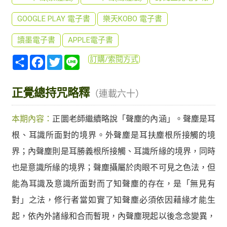
GOOGLE PLAY 電子書
樂天KOBO 電子書
讀墨電子書
APPLE電子書
分
Facebook
Twitter
Line
訂購/索閱方式
享
正覺總持咒略釋
（連載六十）
本期內容：
正圜老師繼續略說「聲塵的內涵」。聲塵是耳
根、耳識所面對的境界。外聲塵是耳扶塵根所接觸的境
界；內聲塵則是耳勝義根所接觸、耳識所緣的境界，同時
也是意識所緣的境界；聲塵攝屬於肉眼不可見之色法，但
能為耳識及意識所面對而了知聲塵的存在，是「無見有
對」之法，修行者當如實了知聲塵必須依因藉緣才能生
起，依內外諸緣和合而暫現，內聲塵現起以後念念變異，