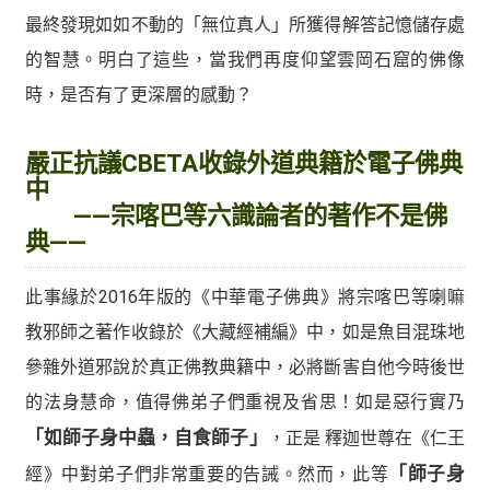
最終發現如如不動的「無位真人」所獲得解答記憶儲存處
的智慧。明白了這些，當我們再度仰望雲岡石窟的佛像
時，是否有了更深層的感動？
嚴正抗議CBETA收錄外道典籍於電子佛典
中
——宗喀巴等六識論者的著作不是佛
典——
此事緣於2016年版的《中華電子佛典》將宗喀巴等喇嘛
教邪師之著作收錄於《大藏經補編》中，如是魚目混珠地
參雜外道邪說於真正佛教典籍中，必將斷害自他今時後世
的法身慧命，值得佛弟子們重視及省思！如是惡行實乃
「如師子身中蟲，自食師子」
，正是 釋迦世尊在《仁王
經》中對弟子們非常重要的告誡。然而，此等
「師子身