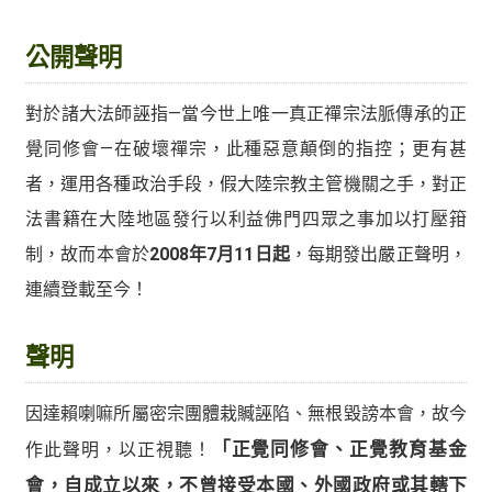
公開聲明
對於諸大法師誣指—當今世上唯一真正禪宗法脈傳承的正
覺同修會—在破壞禪宗，此種惡意顛倒的指控；更有甚
者，運用各種政治手段，假大陸宗教主管機關之手，對正
法書籍在大陸地區發行以利益佛門四眾之事加以打壓箝
制，故而本會於
2008年7月11日起
，每期發出嚴正聲明，
連續登載至今！
聲明
因達賴喇嘛所屬密宗團體栽贓誣陷、無根毀謗本會，故今
作此聲明，以正視聽！
「正覺同修會、正覺教育基金
會，自成立以來，不曾接受本國、外國政府或其轄下