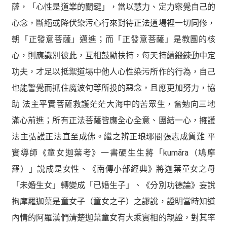
薩，「心性是道業的關鍵」，當以慧力、定力察覺自己的
心念，斷絕或降伏染污心行來對待正法道場裡一切同修，
朝「正發意菩薩」邁進；而「正發意菩薩」是教團的核
心，則應識別彼此，互相鼓勵扶持，每天持續鍛鍊動中定
功夫，才足以抵禦道場中他人心性染污所作的行為，自己
也能警覺而抓住魔波旬等所投的惡念，且應更加努力，協
助 法主平實菩薩救護茫茫大海中的苦眾生，奮勉向三地
滿心前進；所有正法菩薩皆應全心全意、團結一心，擁護
法主弘護正法直至成佛。繼之辨正琅琊閣張志成質難 平
實導師《童女迦葉考》一書硬生生將「kumāra（鳩摩
羅）」説成是女性、《南傳小部經典》將迦葉童女之母
「未婚生女」轉變成「已婚生子」、《分別功德論》妄說
拘摩羅迦葉是童女子（童女之子）之謬說，證明當時知道
內情的阿羅漢們清楚迦葉童女有大乘實相的親證，對其率