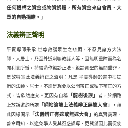
任何機構之資金或物資捐贈，所有資金來自會員、大
眾的自動捐贈。」
法義辨正聲明
平實導師秉承 世尊救護眾生之悲願，不忍見諸方大法
師、大居士，乃至外道喇嘛教諸人等，因無明重障而為名
聞利養所縛，持續造作毀謗正法、毀謗賢聖的無間重罪，
是故特宣此法義辨正之聲明：凡是 平實導師於書中拈提
過的法師、居士，不論是想要以公開辨正或私下辨正的方
式，皆欣然應允。更因有自稱
「龍樹後族」
者，於網路
上放話邀約所謂
「網站論壇上法義辨正無遮大會」
，藉
此因緣開示
「法義辨正有遮或無遮大會」
的真實義理，
普令周知，以避免學人受其誑惑誤導，更冀望因此而促使