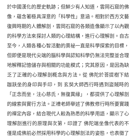
於中國漢化的歷史軌跡；但鮮少有人知道，雲岡石窟的佛
像，蘊含著極具深意的「科學性」意涵。相對於西方文藝
復興時期的人體解剖，雲岡石窟的各類造像顯示了以內觀
的科學方法來探討人類的心理結構，進行心理解剖。自古
至今，人類各種心智活動的奧祕一直是科學探索的目標，
但即便是現代尖端的腦科學與認知科學仍無法完整並合理
地解釋記憶儲存與相關的功能模式；究其原因，是因為缺
乏了正確的心理解剖概念與方法。從 佛陀於菩提樹下結
跏趺坐的身印與手印，到 玄奘大師西行時遇到盜賊時的
「正念而坐，注心慈氏，無復異緣」，都提供了心理解剖
的線索與實行方法。正禮老師舉述了佛教修行時所要實踐
的禪定內容，結合現代人較為熟悉的科學用語，顯示了心
理解剖進行的原理與次第，印證了 佛陀端坐像代表的不
僅是成佛前必然採用科學的心理解剖法的姿態，也表徵了