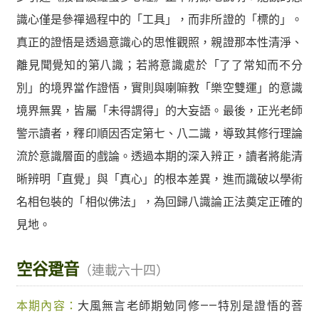
識心僅是參禪過程中的「工具」，而非所證的「標的」。
真正的證悟是透過意識心的思惟觀照，親證那本性清淨、
離見聞覺知的第八識；若將意識處於「了了常知而不分
別」的境界當作證悟，實則與喇嘛教「樂空雙運」的意識
境界無異，皆屬「未得謂得」的大妄語。最後，正光老師
警示讀者，釋印順因否定第七、八二識，導致其修行理論
流於意識層面的戲論。透過本期的深入辨正，讀者將能清
晰辨明「直覺」與「真心」的根本差異，進而識破以學術
名相包裝的「相似佛法」，為回歸八識論正法奠定正確的
見地。
空谷跫音
（連載六十四）
本期內容：
大風無言老師期勉同修——特別是證悟的菩