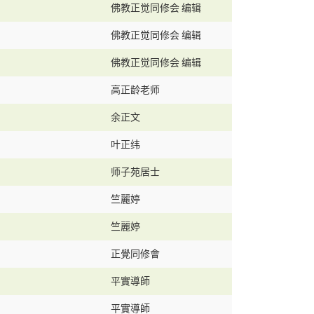
佛教正觉同修会 编辑
佛教正觉同修会 编辑
佛教正觉同修会 编辑
高正龄老师
余正文
叶正纬
师子苑居士
竺麗婷
竺麗婷
正覺同修會
平實導師
平實導師