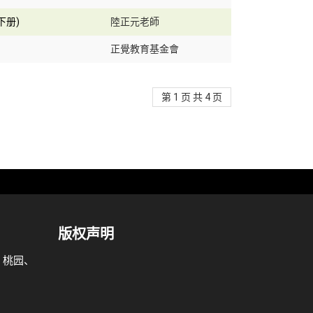
下册)
陸正元老師
正覺教育基金會
第 1 页 共 4 页
版权声明
、桃园、