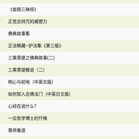
6
《金刚三昧经》
7
正觉总持咒的威德力
8
佛典故事集
9
正法眼藏─护法集《第三版》
0
三乘菩提之佛典故事(二)
1
三乘菩提概说（二）
2
明心与初地（中英文版）
3
如何契入念佛法门（中英日文版）
4
心经在说什么？
5
一位哲学博士的忏悔
6
尊师重道