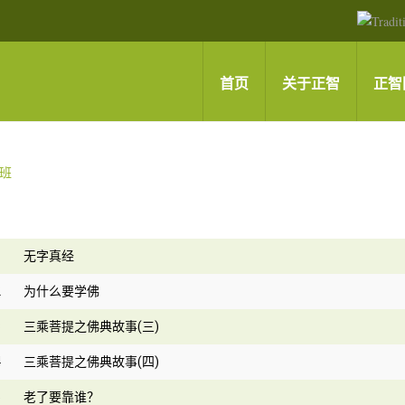
首页
关于正智
正智
1
无字真经
2
为什么要学佛
3
三乘菩提之佛典故事(三)
4
三乘菩提之佛典故事(四)
5
老了要靠谁？