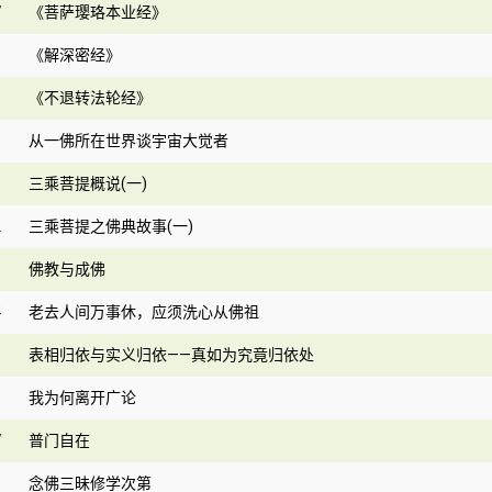
7
《菩萨璎珞本业经》
8
《解深密经》
9
《不退转法轮经》
0
从一佛所在世界谈宇宙大觉者
1
三乘菩提概说(一)
2
三乘菩提之佛典故事(一)
3
佛教与成佛
4
老去人间万事休，应须洗心从佛祖
5
表相归依与实义归依——真如为究竟归依处
6
我为何离开广论
7
普门自在
8
念佛三昧修学次第