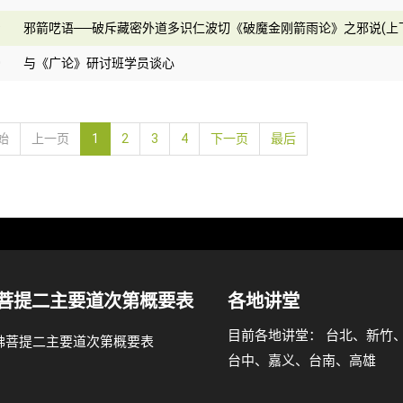
9
邪箭呓语──破斥藏密外道多识仁波切《破魔金刚箭雨论》之邪说(上
0
与《广论》研讨班学员谈心
始
上一页
1
2
3
4
下一页
最后
菩提二主要道次第概要表
各地讲堂
目前各地讲堂： 台北、新竹
台中、嘉义、台南、高雄