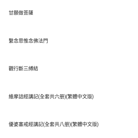
甘願做菩薩
繫念思惟念佛法門
觀行斷三縛結
維摩詰經講記(全套共六册)(繁體中文版)
優婆塞戒經講記(全套共八册)(繁體中文版)