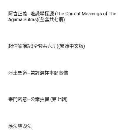
阿含正義─唯識學探源 (The Corrent Meanings of The
Agama Sutras)(全套共七册)
起信論講記(全套共六册)(繁體中文版)
淨土聖道─兼評選擇本願念佛
宗門密意─公案拈提 (第七輯)
護法與毀法