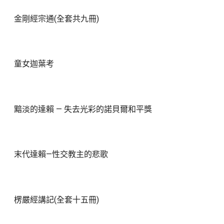
金剛經宗通(全套共九冊)
童女迦葉考
黯淡的達賴 — 失去光彩的諾貝爾和平獎
末代達賴—性交教主的悲歌
楞嚴經講記(全套十五冊)