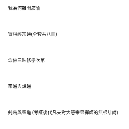
我為何離開廣論
實相經宗通(全套共八冊)
念佛三昧修學次第
宗通與說通
鈍鳥與靈龜 (考証後代凡夫對大慧宗杲禪師的無根誹謗)