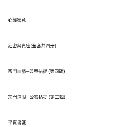
心經密意
狂密與真密(全套共四册)
宗門血脈─公案拈提 (第四輯)
宗門道眼—公案拈提 (第三輯)
平實書箋