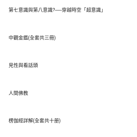
第七意識與第八意識?──穿越時空「超意識」
中觀金鑑(全套共三冊)
見性與看話頭
人間佛教
楞伽經詳解(全套共十册)