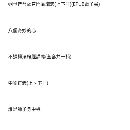
觀世音菩薩普門品講義(上下冊)(EPUB電子書)
八個奇妙的心
不退轉法輪經講義(全套共十輯)
中論正義(上、下冊)
誰是師子身中蟲